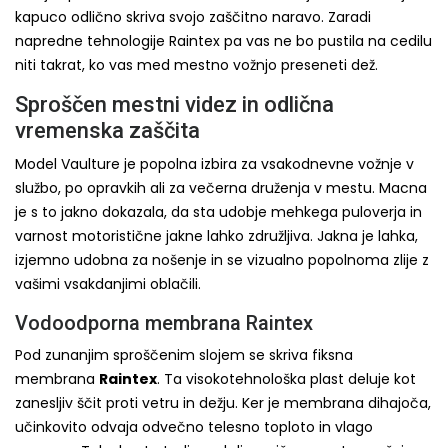
kapuco odlično skriva svojo zaščitno naravo. Zaradi
napredne tehnologije Raintex pa vas ne bo pustila na cedilu
niti takrat, ko vas med mestno vožnjo preseneti dež.
Sproščen mestni videz in odlična
vremenska zaščita
Model Vaulture je popolna izbira za vsakodnevne vožnje v
službo, po opravkih ali za večerna druženja v mestu. Macna
je s to jakno dokazala, da sta udobje mehkega puloverja in
varnost motoristične jakne lahko združljiva. Jakna je lahka,
izjemno udobna za nošenje in se vizualno popolnoma zlije z
vašimi vsakdanjimi oblačili.
Vodoodporna membrana Raintex
Pod zunanjim sproščenim slojem se skriva fiksna
membrana
Raintex
. Ta visokotehnološka plast deluje kot
zanesljiv ščit proti vetru in dežju. Ker je membrana dihajoča,
učinkovito odvaja odvečno telesno toploto in vlago