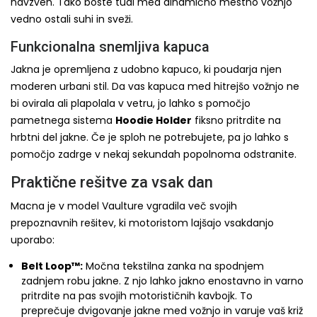
navzven. Tako boste tudi med dinamično mestno vožnjo
vedno ostali suhi in sveži.
Funkcionalna snemljiva kapuca
Jakna je opremljena z udobno kapuco, ki poudarja njen
moderen urbani stil. Da vas kapuca med hitrejšo vožnjo ne
bi ovirala ali plapolala v vetru, jo lahko s pomočjo
pametnega sistema
Hoodie Holder
fiksno pritrdite na
hrbtni del jakne. Če je sploh ne potrebujete, pa jo lahko s
pomočjo zadrge v nekaj sekundah popolnoma odstranite.
Praktične rešitve za vsak dan
Macna je v model Vaulture vgradila več svojih
prepoznavnih rešitev, ki motoristom lajšajo vsakdanjo
uporabo:
Belt Loop™:
Močna tekstilna zanka na spodnjem
zadnjem robu jakne. Z njo lahko jakno enostavno in varno
pritrdite na pas svojih motorističnih kavbojk. To
preprečuje dvigovanje jakne med vožnjo in varuje vaš križ