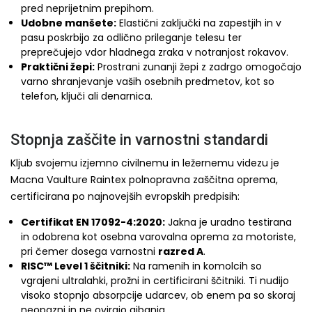
pred neprijetnim prepihom.
Udobne manšete:
Elastični zaključki na zapestjih in v
pasu poskrbijo za odlično prileganje telesu ter
preprečujejo vdor hladnega zraka v notranjost rokavov.
Praktični žepi:
Prostrani zunanji žepi z zadrgo omogočajo
varno shranjevanje vaših osebnih predmetov, kot so
telefon, ključi ali denarnica.
Stopnja zaščite in varnostni standardi
Kljub svojemu izjemno civilnemu in ležernemu videzu je
Macna Vaulture Raintex polnopravna zaščitna oprema,
certificirana po najnovejših evropskih predpisih:
Certifikat EN 17092-4:2020:
Jakna je uradno testirana
in odobrena kot osebna varovalna oprema za motoriste,
pri čemer dosega varnostni
razred A
.
RISC™ Level 1 ščitniki:
Na ramenih in komolcih so
vgrajeni ultralahki, prožni in certificirani ščitniki. Ti nudijo
visoko stopnjo absorpcije udarcev, ob enem pa so skoraj
neopazni in ne ovirajo gibanja.