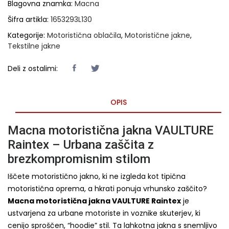
Blagovna znamka:
Macna
Šifra artikla:
1653293L130
Kategorije:
Motoristična oblačila
,
Motoristične jakne
,
Tekstilne jakne
Deli z ostalimi:
OPIS
Macna motoristična jakna VAULTURE
Raintex – Urbana zaščita z
brezkompromisnim stilom
Iščete motoristično jakno, ki ne izgleda kot tipična
motoristična oprema, a hkrati ponuja vrhunsko zaščito?
Macna motoristična jakna VAULTURE Raintex
je
ustvarjena za urbane motoriste in voznike skuterjev, ki
cenijo sproščen, “hoodie” stil. Ta lahkotna jakna s snemljivo