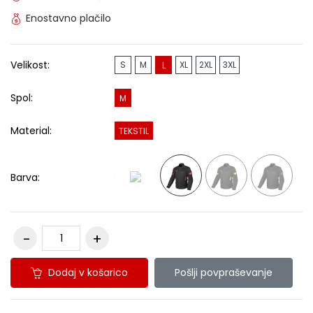
Enostavno plačilo
Velikost:
S
M
XL
2XL
3XL
L
Spol:
M
Material:
TEKSTIL
Barva:
Dodaj v košarico
Pošlji povpraševanje