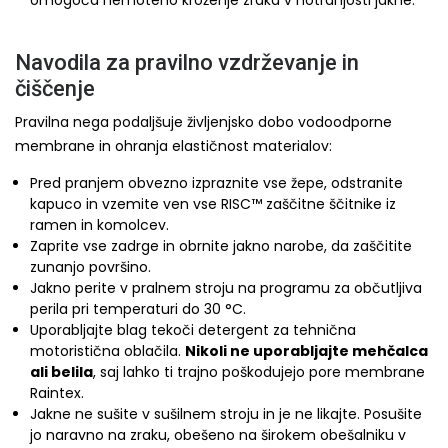
omogoča nemoteno kroženje zraka v notranjosti jakne.
Navodila za pravilno vzdrževanje in
čiščenje
Pravilna nega podaljšuje življenjsko dobo vodoodporne
membrane in ohranja elastičnost materialov:
Pred pranjem obvezno izpraznite vse žepe, odstranite
kapuco in vzemite ven vse RISC™ zaščitne ščitnike iz
ramen in komolcev.
Zaprite vse zadrge in obrnite jakno narobe, da zaščitite
zunanjo površino.
Jakno perite v pralnem stroju na programu za občutljiva
perila pri temperaturi do 30 °C.
Uporabljajte blag tekoči detergent za tehnična
motoristična oblačila.
Nikoli ne uporabljajte mehčalca
ali belila
, saj lahko ti trajno poškodujejo pore membrane
Raintex.
Jakne ne sušite v sušilnem stroju in je ne likajte. Posušite
jo naravno na zraku, obešeno na širokem obešalniku v