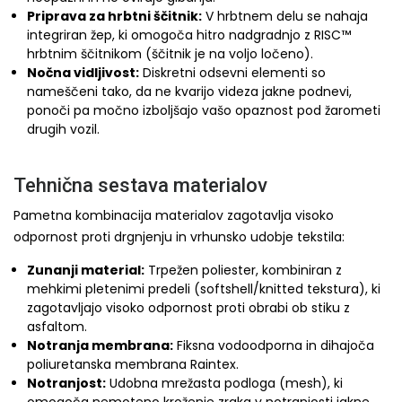
Priprava za hrbtni ščitnik:
V hrbtnem delu se nahaja
integriran žep, ki omogoča hitro nadgradnjo z RISC™
hrbtnim ščitnikom (ščitnik je na voljo ločeno).
Nočna vidljivost:
Diskretni odsevni elementi so
nameščeni tako, da ne kvarijo videza jakne podnevi,
ponoči pa močno izboljšajo vašo opaznost pod žarometi
drugih vozil.
Tehnična sestava materialov
Pametna kombinacija materialov zagotavlja visoko
odpornost proti drgnjenju in vrhunsko udobje tekstila:
Zunanji material:
Trpežen poliester, kombiniran z
mehkimi pletenimi predeli (softshell/knitted tekstura), ki
zagotavljajo visoko odpornost proti obrabi ob stiku z
asfaltom.
Notranja membrana:
Fiksna vodoodporna in dihajoča
poliuretanska membrana Raintex.
Notranjost:
Udobna mrežasta podloga (mesh), ki