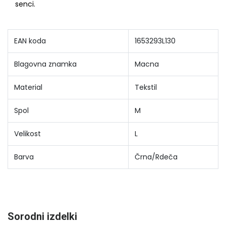
senci.
EAN koda
1653293L130
Blagovna znamka
Macna
Material
Tekstil
Spol
M
Velikost
L
Barva
Črna/Rdeča
Sorodni izdelki