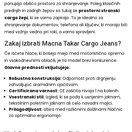
ponujajo obilico prostora za shranjevanje. Poleg klasičnih
prednjih in zadnjih žepov so tukaj še
prostorni stranski
cargo žepi
, ki se varno zapirajo. To je idealno za
shranjevanje dokumentov, telefona ali ključev, ki morajo biti
med vožnjo vedno pri roki, a varno spravljeni.
Zakaj izbrati Macna Takar Cargo Jeans?
Če iščete hlače, ki brišejo mejo med motoristično opremo
in vsakodnevnimi oblačili, je ta model brez konkurence.
Glavne prednosti vključujejo:
Robustna konstrukcija:
Odpornost proti drgnjenju
zahvaljujoč aramidnim ojačitvam.
Certificirana varnost:
CE zaščita nivoja 1 na kolenih.
Vsestranski stil:
Izgled, ki se poda k usnjenim jaknam,
tekstilnim poletnim jaknam ali celo navadni majici.
Prilagodljivost:
Izbira med različnimi dolžinami hlačnic
za optimalno ergonomijo.