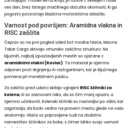
Zahvaljujoč modernemu kroju, jih boste z veseljem nosili
ves dan, brez tistega značilnega občutka okornosti, ki ga
pogosto povzročajo klasična motoristična oblačila.
Varnost pod površjem: Aramidna vlakna in
RISC zaščita
Čeprav so na prvi pogled videti kot modne hlače, Macna
Takar Cargo skrivajo vrhunsko zaščitno strukturo. Na
ključnih, najbolj izpostavljenih mestih so ojačane z
aramidnimi vlakni (Kevlar)
. Ta material je izjemno
odporen proti drgnjenju in raztrganinam, kar je ključnega
pomena pri morebitnem padcu.
Za zaščito pred udarci skrbijo vgrajeni
RISC ščitniki za
kolena
, ki so zasnovani tako, da so čim manj opazni, a
izjemno učinkoviti. Kolenski ščitniki so nastavljivi po višini, kar
zagotavlja, da bodo vedno na pravem mestu glede na vašo
anatomijo. Hlače so pripravljene tudi na dodatno
namestitev ščitnikov za boke, s čimer lahko svojo varnost