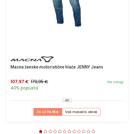
Macna ženske motoristične hlače JENNY Jeans
107,97 €
179,95 €
Na zalogi
40% popusta
ali
Že od
10,15 €
Vaš mesečni obrok