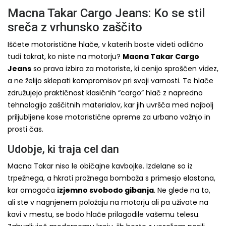
Macna Takar Cargo Jeans: Ko se stil
sreča z vrhunsko zaščito
Iščete motoristične hlače, v katerih boste videti odlično
tudi takrat, ko niste na motorju?
Macna Takar Cargo
Jeans
so prava izbira za motoriste, ki cenijo sproščen videz,
a ne želijo sklepati kompromisov pri svoji varnosti. Te hlače
združujejo praktičnost klasičnih “cargo” hlač z napredno
tehnologijo zaščitnih materialov, kar jih uvršča med najbolj
priljubljene kose motoristične opreme za urbano vožnjo in
prosti čas.
Udobje, ki traja cel dan
Macna Takar niso le običajne kavbojke. Izdelane so iz
trpežnega, a hkrati prožnega bombaža s primesjo elastana,
kar omogoča
izjemno svobodo gibanja
. Ne glede na to,
ali ste v nagnjenem položaju na motorju ali pa uživate na
kavi v mestu, se bodo hlače prilagodile vašemu telesu.