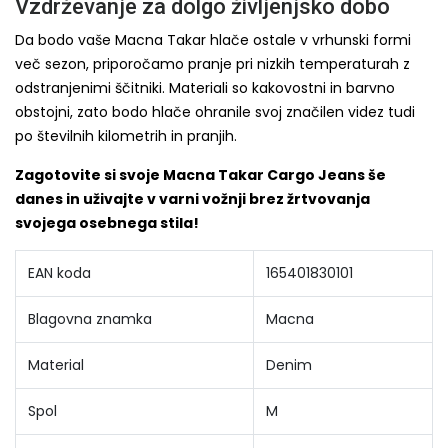
Vzdrževanje za dolgo življenjsko dobo
Da bodo vaše Macna Takar hlače ostale v vrhunski formi
več sezon, priporočamo pranje pri nizkih temperaturah z
odstranjenimi ščitniki. Materiali so kakovostni in barvno
obstojni, zato bodo hlače ohranile svoj značilen videz tudi
po številnih kilometrih in pranjih.
Zagotovite si svoje Macna Takar Cargo Jeans še
danes in uživajte v varni vožnji brez žrtvovanja
svojega osebnega stila!
EAN koda
165401830101
Blagovna znamka
Macna
Material
Denim
Spol
M