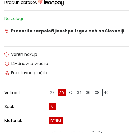
Izračun obrokov
Na zalogi
Preverite razpoložljivost po trgovinah po Sloveniji
Varen nakup
14-dnevno vračilo
Enostavno plačilo
Velikost:
28
32
34
36
38
40
30
Spol:
M
Material:
DENIM