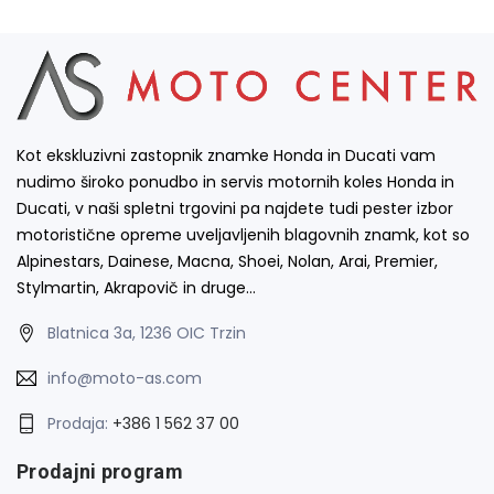
Kot ekskluzivni zastopnik znamke Honda in Ducati vam
nudimo široko ponudbo in servis motornih koles Honda in
Ducati, v naši spletni trgovini pa najdete tudi pester izbor
motoristične opreme uveljavljenih blagovnih znamk, kot so
Alpinestars, Dainese, Macna, Shoei, Nolan, Arai, Premier,
Stylmartin, Akrapovič in druge…
Blatnica 3a, 1236 OIC Trzin
info@moto-as.com
Prodaja:
+386 1 562 37 00
Prodajni program