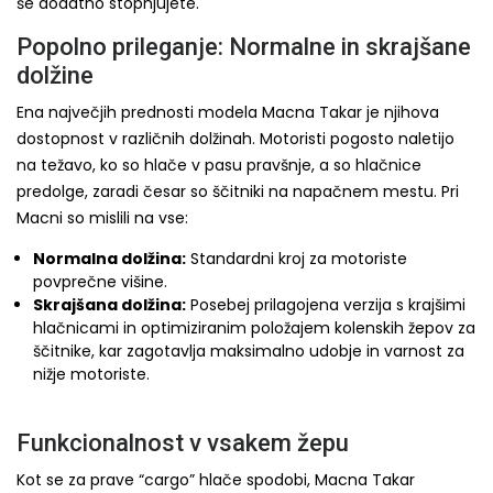
še dodatno stopnjujete.
Popolno prileganje: Normalne in skrajšane
dolžine
Ena največjih prednosti modela Macna Takar je njihova
dostopnost v različnih dolžinah. Motoristi pogosto naletijo
na težavo, ko so hlače v pasu pravšnje, a so hlačnice
predolge, zaradi česar so ščitniki na napačnem mestu. Pri
Macni so mislili na vse:
Normalna dolžina:
Standardni kroj za motoriste
povprečne višine.
Skrajšana dolžina:
Posebej prilagojena verzija s krajšimi
hlačnicami in optimiziranim položajem kolenskih žepov za
ščitnike, kar zagotavlja maksimalno udobje in varnost za
nižje motoriste.
Funkcionalnost v vsakem žepu
Kot se za prave “cargo” hlače spodobi, Macna Takar