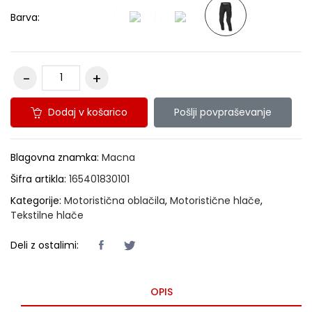
Barva:
Dodaj v košarico
Pošlji povpraševanje
Blagovna znamka:
Macna
Šifra artikla:
165401830101
Kategorije:
Motoristična oblačila
,
Motoristične hlače
,
Tekstilne hlače
Deli z ostalimi:
OPIS