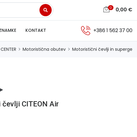
0
0,00
€
+386 1 562 37 00
ZNAMKE
KONTAKT
 CENTER
Motoristična obutev
Motoristični čevlji in superge
 čevlji CITEON Air