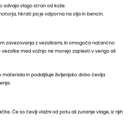
o odvaja vlago stran od kože.
otorja, hkrati pa je odporna na olja in bencin.
stem zavezovanja z vezalkami, ki omogoča natančno
e vezalke med vožnjo ne morejo zaplesti v verigo ali
materiala in podaljšuje življenjsko dobo čevlja.
enja.
e. Če so čevlji vlažni od potu ali zunanje vlage, iz njih