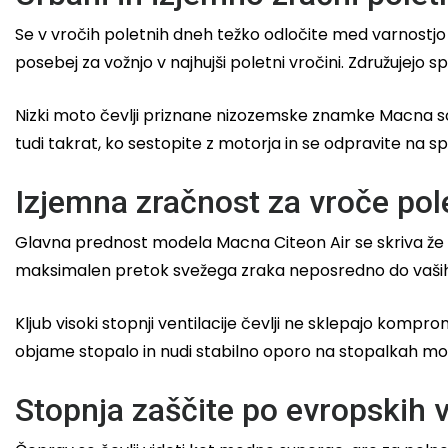
Se v vročih poletnih dneh težko odločite med varnostj
posebej za vožnjo v najhujši poletni vročini. Združujejo 
Nizki moto čevlji priznane nizozemske znamke Macna so 
tudi takrat, ko sestopite z motorja in se odpravite na 
Izjemna zračnost za vroče pol
Glavna prednost modela Macna Citeon Air se skriva že 
maksimalen pretok svežega zraka neposredno do vaših st
Kljub visoki stopnji ventilacije čevlji ne sklepajo kompro
objame stopalo in nudi stabilno oporo na stopalkah mot
Stopnja zaščite po evropskih 