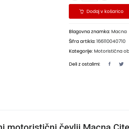
Dodaj v košarico
Blagovna znamka:
Macna
Šifra artikla:
166110040710
Kategorije:
Motoristična o
Deli z ostalimi:
ni motoristični čevlji Macna Cit