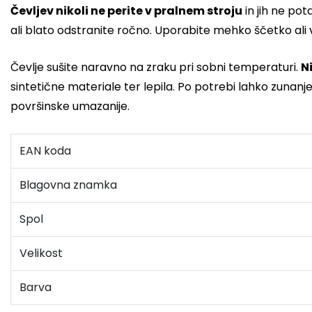
Čevljev nikoli ne perite v pralnem stroju
in jih ne pot
ali blato odstranite ročno. Uporabite mehko ščetko ali 
Čevlje sušite naravno na zraku pri sobni temperaturi.
Ni
sintetične materiale ter lepila. Po potrebi lahko zunanj
površinske umazanije.
EAN koda
Blagovna znamka
Spol
Velikost
Barva