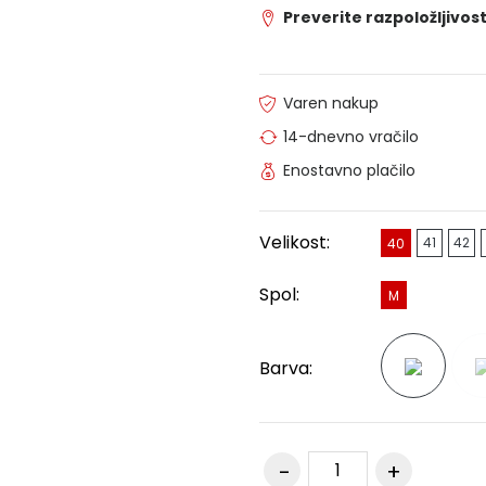
Preverite razpoložljivost
Varen nakup
14-dnevno vračilo
Enostavno plačilo
Velikost:
41
42
40
Spol:
M
Barva: