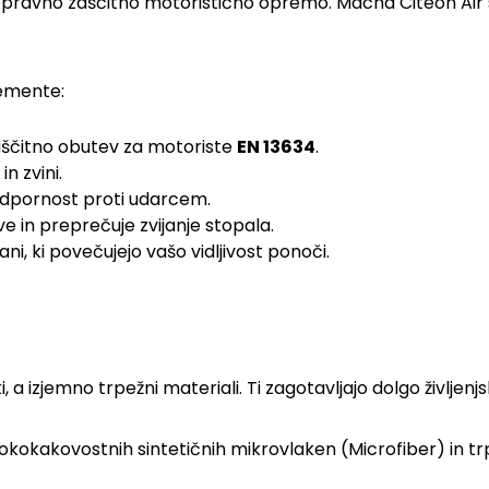
pravno zaščitno motoristično opremo. Macna Citeon Air so u
lemente:
ščitno obutev za motoriste
EN 13634
.
in zvini.
 odpornost proti udarcem.
 in preprečuje zvijanje stopala.
ani, ki povečujejo vašo vidljivost ponoči.
, a izjemno trpežni materiali. Ti zagotavljajo dolgo življen
okokakovostnih sintetičnih mikrovlaken (Microfiber) in tr