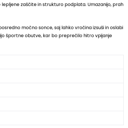
je lepljene zaščite in strukturo podplata. Umazanijo, prah
posredno močno sonce, saj lahko vročina izsuši in oslabi
jo športne obutve, kar bo preprečilo hitro vpijanje