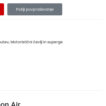
Pošlji povpraševanje
butev
,
Motoristični čevlji in superge
eon Air