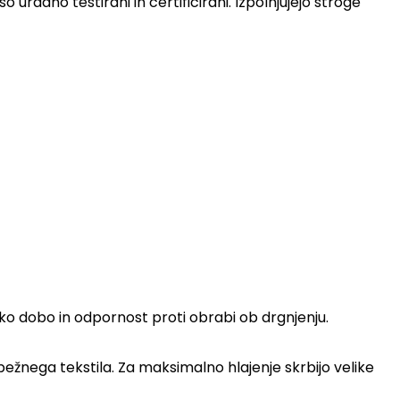
radno testirani in certificirani. Izpolnjujejo stroge
jsko dobo in odpornost proti obrabi ob drgnjenju.
pežnega tekstila. Za maksimalno hlajenje skrbijo velike