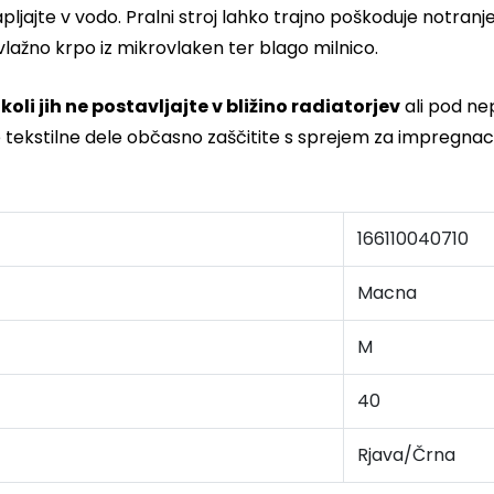
apljajte v vodo. Pralni stroj lahko trajno poškoduje notran
vlažno krpo iz mikrovlaken ter blago milnico.
koli jih ne postavljajte v bližino radiatorjev
ali pod ne
e tekstilne dele občasno zaščitite s sprejem za impregnaci
166110040710
Macna
M
40
Rjava/Črna