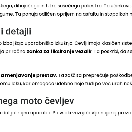
kega, dihajočega in hitro sušečega poliestra. Ta učinkovit
 gume. Ta ponuja odličen oprijem na asfaltu in stopalkah m
 detajli
zboljšajo uporabniško izkušnjo. Čevlji imajo klasičen si
aja priročna
zanka za fiksiranje vezalk
. Ta poskrbi, da s
 za menjavanje prestav
. Ta zaščita preprečuje poškodbe 
emu loku, kar omogoča udobno hojo tudi po več urah noš
 nega moto čevljev
olgotrajno uporabo. Po vsaki vožnji čevlje najprej prezračit