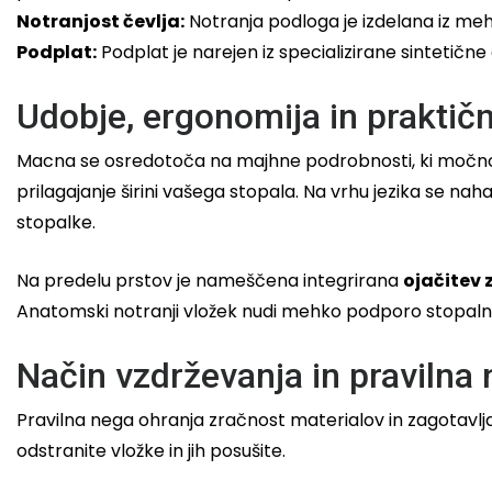
Notranjost čevlja:
Notranja podloga je izdelana iz meh
Podplat:
Podplat je narejen iz specializirane sintetične
Udobje, ergonomija in praktični
Macna se osredotoča na majhne podrobnosti, ki močno i
prilagajanje širini vašega stopala. Na vrhu jezika se nah
stopalke.
Na predelu prstov je nameščena integrirana
ojačitev
Anatomski notranji vložek nudi mehko podporo stopaln
Način vzdrževanja in pravilna
Pravilna nega ohranja zračnost materialov in zagotavlja d
odstranite vložke in jih posušite.