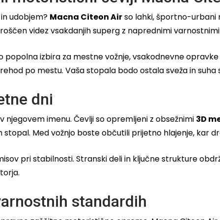
o in udobjem?
Macna Citeon Air
so lahki, športno-urbani m
sproščen videz vsakdanjih superg z naprednimi varnostnimi e
popolna izbira za mestne vožnje, vsakodnevne opravke ali 
sprehod po mestu. Vaša stopala bodo ostala sveža in suha 
etne dni
v njegovem imenu. Čevlji so opremljeni z obsežnimi
3D me
opal. Med vožnjo boste občutili prijetno hlajenje, kar dr
misov pri stabilnosti. Stranski deli in ključne strukture obd
orja.
varnostnih standardih