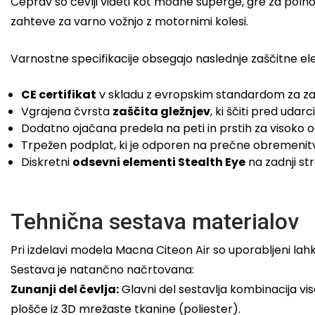
Čeprav so čevlji videti kot modne superge, gre za polno
zahteve za varno vožnjo z motornimi kolesi.
Varnostne specifikacije obsegajo naslednje zaščitne e
CE certifikat
v skladu z evropskim standardom za za
Vgrajena čvrsta
zaščita gležnjev
, ki ščiti pred udarci 
Dodatno ojačana predela na peti in prstih za visoko
Trpežen podplat, ki je odporen na prečne obremenitve
Diskretni
odsevni elementi Stealth Eye
na zadnji str
Tehnična sestava materialov
Pri izdelavi modela Macna Citeon Air so uporabljeni lahki
Sestava je natančno načrtovana:
Zunanji del čevlja:
Glavni del sestavlja kombinacija vis
plošče iz 3D mrežaste tkanine (poliester).