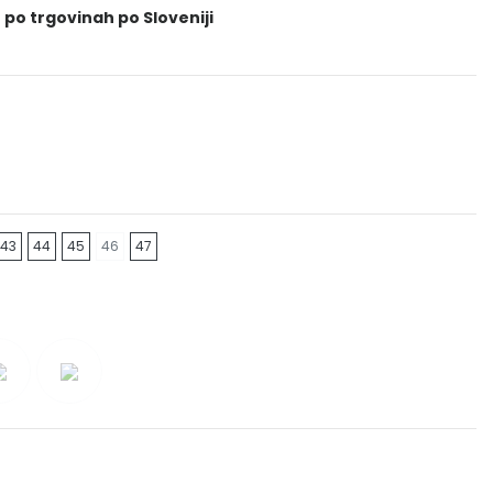
 po trgovinah po Sloveniji
43
44
45
46
47