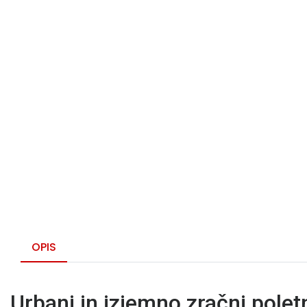
OPIS
Urbani in izjemno zračni polet