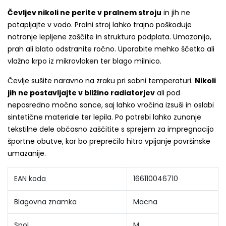
Čevljev nikoli ne perite v pralnem stroju
in jih ne
potapljajte v vodo. Pralni stroj lahko trajno poškoduje
notranje lepljene zaščite in strukturo podplata. Umazanijo,
prah ali blato odstranite ročno. Uporabite mehko ščetko ali
vlažno krpo iz mikrovlaken ter blago milnico.
Čevlje sušite naravno na zraku pri sobni temperaturi.
Nikoli
jih ne postavljajte v bližino radiatorjev
ali pod
neposredno močno sonce, saj lahko vročina izsuši in oslabi
sintetične materiale ter lepila. Po potrebi lahko zunanje
tekstilne dele občasno zaščitite s sprejem za impregnacijo
športne obutve, kar bo preprečilo hitro vpijanje površinske
umazanije.
EAN koda
166110046710
Blagovna znamka
Macna
Spol
M