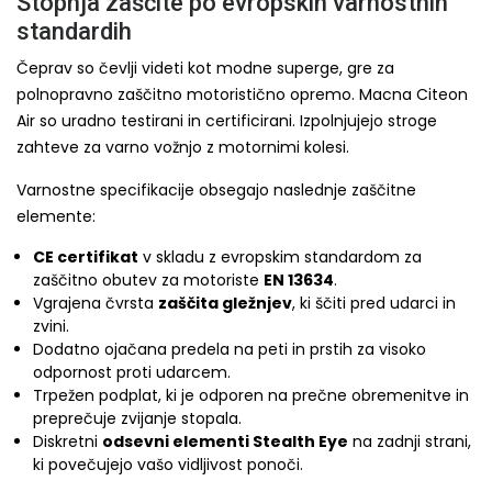
Stopnja zaščite po evropskih varnostnih
standardih
Čeprav so čevlji videti kot modne superge, gre za
polnopravno zaščitno motoristično opremo. Macna Citeon
Air so uradno testirani in certificirani. Izpolnjujejo stroge
zahteve za varno vožnjo z motornimi kolesi.
Varnostne specifikacije obsegajo naslednje zaščitne
elemente:
CE certifikat
v skladu z evropskim standardom za
zaščitno obutev za motoriste
EN 13634
.
Vgrajena čvrsta
zaščita gležnjev
, ki ščiti pred udarci in
zvini.
Dodatno ojačana predela na peti in prstih za visoko
odpornost proti udarcem.
Trpežen podplat, ki je odporen na prečne obremenitve in
preprečuje zvijanje stopala.
Diskretni
odsevni elementi Stealth Eye
na zadnji strani,
ki povečujejo vašo vidljivost ponoči.