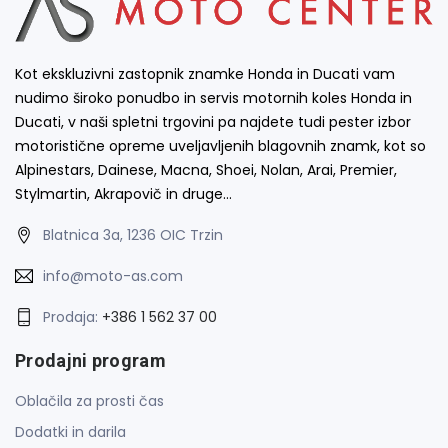
Kot ekskluzivni zastopnik znamke Honda in Ducati vam
nudimo široko ponudbo in servis motornih koles Honda in
Ducati, v naši spletni trgovini pa najdete tudi pester izbor
motoristične opreme uveljavljenih blagovnih znamk, kot so
Alpinestars, Dainese, Macna, Shoei, Nolan, Arai, Premier,
Stylmartin, Akrapovič in druge…
Blatnica 3a, 1236 OIC Trzin
info@moto-as.com
Prodaja:
+386 1 562 37 00
Prodajni program
Oblačila za prosti čas
Dodatki in darila