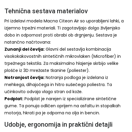
Tehnična sestava materialov
Pri izdelavi modela Macna Citeon Air so uporabljeni lahki, a
izjemno trpežni materiali. Ti zagotavljajo dolgo življenjsko
dobo in odpornost proti obrabi ob drgnjenju. Sestava je
natančno načrtovana:
Zunanji del čevlja:
Glavni del sestavlja kombinacija
visokokakovostnih sintetičnih mikrovlaken (Microfiber) in
trpežnega tekstila. Za maksimalno hlajenje skrbijo velike
plošče iz 3D mrežaste tkanine (poliester).
Notranjost čevlja:
Notranja podloga je izdelana iz
mehkega, dihajočega in hitro sušečega poliestra. Ta
učinkovito odvaja vlago stran od kože.
Podplat:
Podplat je narejen iz specializirane sintetične
gume. Ta ponuja odličen oprijem na asfaltu in stopalkah
motorja, hkrati pa je odporna na olja in bencin.
Udobje, ergonomija in praktični detajli