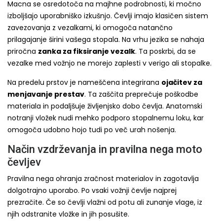
Macna se osredotoča na majhne podrobnosti, ki močno
izboljšajo uporabniško izkušnjo. Čevlji imajo klasičen sistem
zavezovanja z vezalkami, ki omogoča natančno
prilagajanje širini vašega stopala. Na vrhu jezika se nahaja
priročna
zanka za fiksiranje vezalk
. Ta poskrbi, da se
vezalke med vožnjo ne morejo zaplesti v verigo ali stopalke.
Na predelu prstov je nameščena integrirana
ojačitev za
menjavanje prestav
. Ta zaščita preprečuje poškodbe
materiala in podaljšuje življenjsko dobo čevlja. Anatomski
notranji vložek nudi mehko podporo stopalnemu loku, kar
omogoča udobno hojo tudi po več urah nošenja.
Način vzdrževanja in pravilna nega moto
čevljev
Pravilna nega ohranja zračnost materialov in zagotavlja
dolgotrajno uporabo. Po vsaki vožnji čevlje najprej
prezračite. Če so čevlji vlažni od potu ali zunanje vlage, iz
njih odstranite vložke in jih posušite.