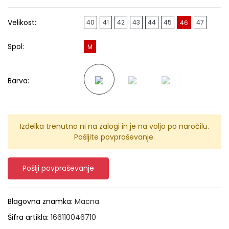
Velikost:
40
41
42
43
44
45
47
46
Spol:
M
Barva:
Izdelka trenutno ni na zalogi in je na voljo po naročilu.
Pošljite povpraševanje.
Pošlji povpraševanje
Blagovna znamka:
Macna
Šifra artikla:
166110046710