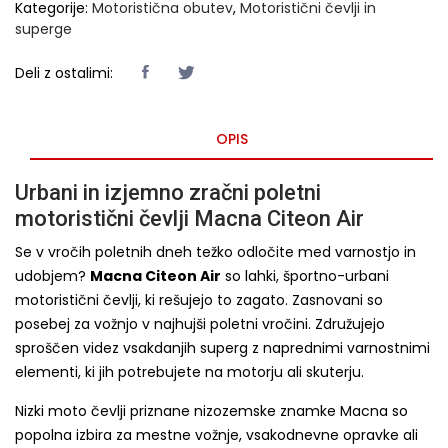
Kategorije:
Motoristična obutev
,
Motoristični čevlji in
superge
Deli z ostalimi:
OPIS
Urbani in izjemno zračni poletni
motoristični čevlji Macna Citeon Air
Se v vročih poletnih dneh težko odločite med varnostjo in
udobjem?
Macna Citeon Air
so lahki, športno-urbani
motoristični čevlji, ki rešujejo to zagato. Zasnovani so
posebej za vožnjo v najhujši poletni vročini. Združujejo
sproščen videz vsakdanjih superg z naprednimi varnostnimi
elementi, ki jih potrebujete na motorju ali skuterju.
Nizki moto čevlji priznane nizozemske znamke Macna so
popolna izbira za mestne vožnje, vsakodnevne opravke ali