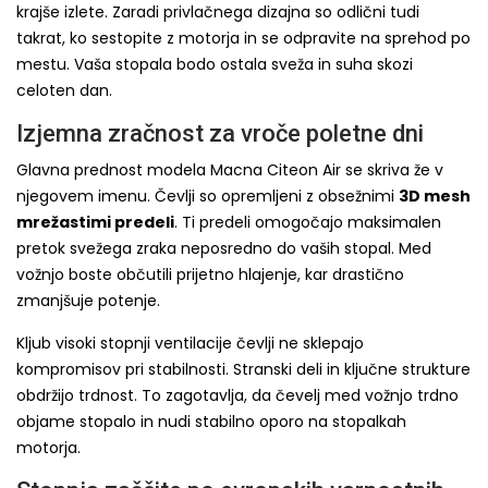
krajše izlete. Zaradi privlačnega dizajna so odlični tudi
takrat, ko sestopite z motorja in se odpravite na sprehod po
mestu. Vaša stopala bodo ostala sveža in suha skozi
celoten dan.
Izjemna zračnost za vroče poletne dni
Glavna prednost modela Macna Citeon Air se skriva že v
njegovem imenu. Čevlji so opremljeni z obsežnimi
3D mesh
mrežastimi predeli
. Ti predeli omogočajo maksimalen
pretok svežega zraka neposredno do vaših stopal. Med
vožnjo boste občutili prijetno hlajenje, kar drastično
zmanjšuje potenje.
Kljub visoki stopnji ventilacije čevlji ne sklepajo
kompromisov pri stabilnosti. Stranski deli in ključne strukture
obdržijo trdnost. To zagotavlja, da čevelj med vožnjo trdno
objame stopalo in nudi stabilno oporo na stopalkah
motorja.