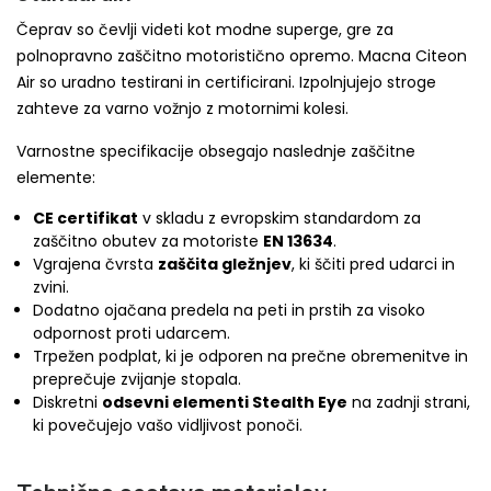
Čeprav so čevlji videti kot modne superge, gre za
polnopravno zaščitno motoristično opremo. Macna Citeon
Air so uradno testirani in certificirani. Izpolnjujejo stroge
zahteve za varno vožnjo z motornimi kolesi.
Varnostne specifikacije obsegajo naslednje zaščitne
elemente:
CE certifikat
v skladu z evropskim standardom za
zaščitno obutev za motoriste
EN 13634
.
Vgrajena čvrsta
zaščita gležnjev
, ki ščiti pred udarci in
zvini.
Dodatno ojačana predela na peti in prstih za visoko
odpornost proti udarcem.
Trpežen podplat, ki je odporen na prečne obremenitve in
preprečuje zvijanje stopala.
Diskretni
odsevni elementi Stealth Eye
na zadnji strani,
ki povečujejo vašo vidljivost ponoči.