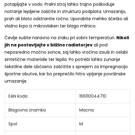
potapljajte v vodo. Pralni stroj lahko trajno poškoduje
notranje lepljene zaščite in strukturo podplata. Umazanijo,
prah ali blato odstranite ročno. Uporabite mehko ščetko ali
vlažno krpo iz mikrovlaken ter blago milnico.
Čevlje sušite naravno na zraku pri sobni temperaturi.
Nikoli
jih ne postavljajte v bližino radiatorjev
ali pod
neposredno močno sonce, saj lahko vročina izsuši in oslabi
sintetične materiale ter lepila. Po potrebi lahko zunanje
tekstilne dele občasno zaščitite s sprejem za impregnacijo
športne obutve, kar bo preprečilo hitro vpijanje površinske
umazanije.
EAN koda
166110044710
Blagovna znamka
Macna
Spol
M