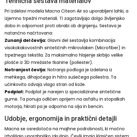
Tehnična sestava materialov
Pri izdelavi modela Macna Citeon Air so uporabljeni lahki, a
izjemno trpežni materiali. Ti zagotavljajo dolgo življenjsko
dobo in odpornost proti obrabi ob drgnjenju. Sestava je
natančno načrtovana:
Zunanji del čevlja:
Glavni del sestavlja kombinacija
visokokakovostnih sintetičnih mikrovlaken (Microfiber) in
trpežnega tekstila. Za maksimalno hlajenje skrbijo velike
plošče iz 3D mrežaste tkanine (poliester).
Notranjost čevlja:
Notranja podloga je izdelana iz
mehkega, dihajočega in hitro sušečega poliestra. Ta
učinkovito odvaja vlago stran od kože.
Podplat:
Podplat je narejen iz specializirane sintetične
gume. Ta ponuja odličen oprijem na asfaltu in stopalkah
motorja, hkrati pa je odporna na olja in bencin.
Udobje, ergonomija in praktični detajli
Macna se osredotoča na majhne podrobnosti, ki močno
izboljšajo uporabniško izkušnjo. Čevlji imajo klasičen sistem