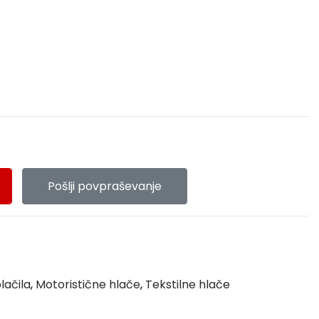
Pošlji povpraševanje
lačila
,
Motoristične hlače
,
Tekstilne hlače