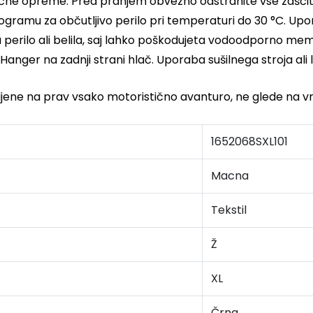
tične opreme. Pred pranjem obvezno odstranite vse zaščitn
ogramu za občutljivo perilo pri temperaturi do 30 °C. Upor
a perilo ali belila, saj lahko poškodujeta vodoodporno me
er na zadnji strani hlač. Uporaba sušilnega stroja ali li
vljene na prav vsako motoristično avanturo, ne glede na
1652068SXL101
Macna
Tekstil
Ž
XL
Črna