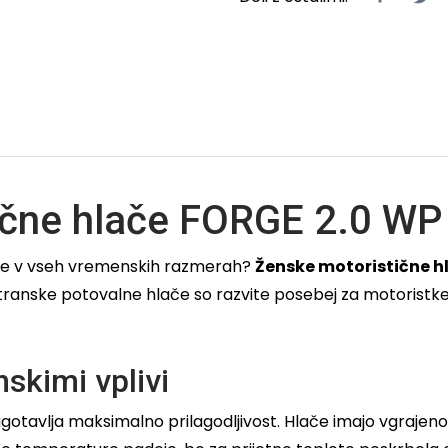
ične hlače FORGE 2.0 WP
itile v vseh vremenskih razmerah?
Ženske motoristične h
estranske potovalne hlače so razvite posebej za motoristke
skimi vplivi
i zagotavlja maksimalno prilagodljivost. Hlače imajo vgr