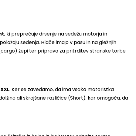
nt
, ki preprečuje drsenje na sedežu motorja in
položaju sedenja. Hlače imajo v pasu in na gležnjih
(cargo) žepi ter priprava za pritrditev stranske torbe
 XXL
. Ker se zavedamo, da ima vsaka motoristka
olžino ali skrajšane različice (Short), kar omogoča, da