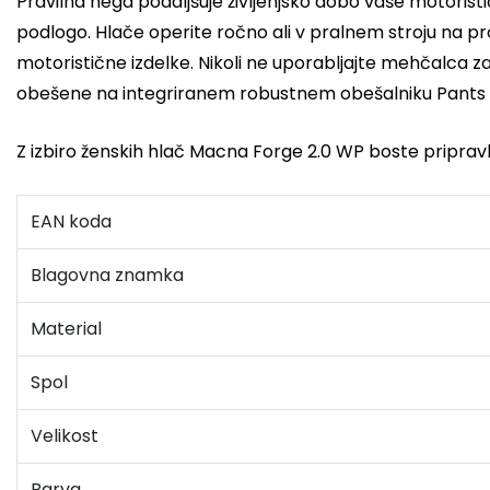
Pravilna nega podaljšuje življenjsko dobo vaše motoris
podlogo. Hlače operite ročno ali v pralnem stroju na pr
motoristične izdelke. Nikoli ne uporabljajte mehčalca z
obešene na integriranem robustnem obešalniku Pants Hang
Z izbiro ženskih hlač Macna Forge 2.0 WP boste pripra
EAN koda
Blagovna znamka
Material
Spol
Velikost
Barva