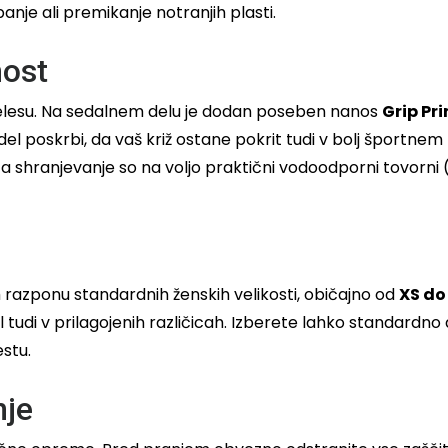
nje ali premikanje notranjih plasti.
nost
 telesu. Na sedalnem delu je dodan poseben nanos
Grip Pri
el poskrbi, da vaš križ ostane pokrit tudi v bolj športnem 
Za shranjevanje so na voljo praktični vodoodporni tovorni 
razponu standardnih ženskih velikosti, običajno od
XS do
di v prilagojenih različicah. Izberete lahko standardno d
stu.
nje