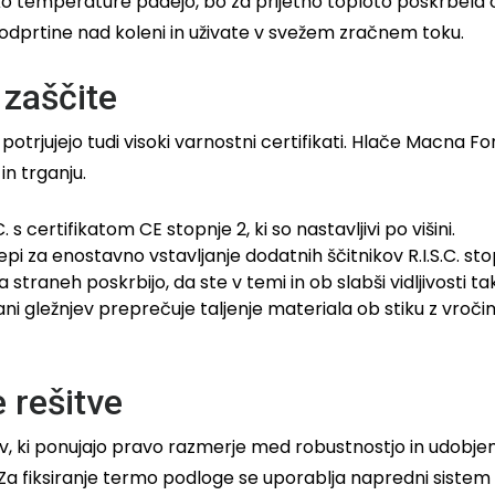
Ko temperature padejo, bo za prijetno toploto poskrbela o
odprtine nad koleni in uživate v svežem zračnem toku.
 zaščite
 potrjujejo tudi visoki varnostni certifikati. Hlače Macna
in trganju.
C. s certifikatom CE stopnje 2, ki so nastavljivi po višini.
i za enostavno vstavljanje dodatnih ščitnikov R.I.S.C. stop
 straneh poskrbijo, da ste v temi in ob slabši vidljivosti t
ani gležnjev preprečuje taljenje materiala ob stiku z vro
 rešitve
ov, ki ponujajo pravo razmerje med robustnostjo in udobjem.
te. Za fiksiranje termo podloge se uporablja napredni sistem