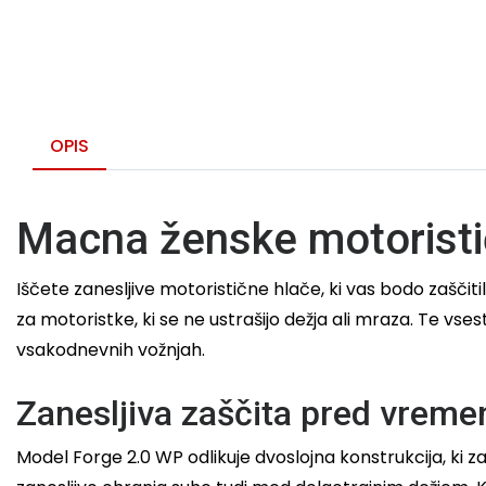
OPIS
Macna ženske motorist
Iščete zanesljive motoristične hlače, ki vas bodo zašč
za motoristke, ki se ne ustrašijo dežja ali mraza. Te vs
vsakodnevnih vožnjah.
Zanesljiva zaščita pred vremen
Model Forge 2.0 WP odlikuje dvoslojna konstrukcija, k