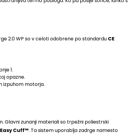
dstranljiva termo podloga. Ko pa posije sonce, lahko s
 Forge 2.0 WP so v celoti odobrene po standardu
CE
nje 1.
akoj opazne.
čim izpuhom motorja.
 Glavni zunanji materiali so trpežni poliestrski
Easy Cuff™
. Ta sistem uporablja zadrge namesto