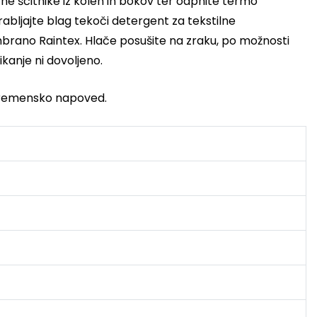
e ščitnike iz kolen in bokov ter odpnite termo
abljajte blag tekoči detergent za tekstilne
mbrano Raintex. Hlače posušite na zraku, po možnosti
kanje ni dovoljeno.
 vremensko napoved.