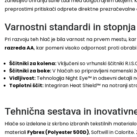
zanesljivo ohranja suhe tudi med dolgotrajnim dežjem. 
preprostimi pritiskači odprete direktne prezračevalne 
Varnostni standardi in stopnja
Pri razvoju teh hlač je bila varnost na prvem mestu, kar
razreda AA
, kar pomeni visoko odpornost proti obrabi 
Ščitniki za kolena:
Vključeni so vrhunski ščitniki R.I.S.
Ščitniki za boke:
V hlačah so pripravljeni namenski žep
Vidljivost:
Tehnologija Night Eye™ in odsevni detajli na
Toplotni ščit:
Integriran Heat Shield™ na notranji str
Tehnična sestava in inovativne
Hlače so izdelane iz skrbno izbranih tekstilnih material
materiali
Fybrex (Polyester 500D)
, Softwill in Calori