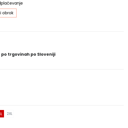
dplačevanje
i obrok
 po trgovinah po Sloveniji
2XL
XL