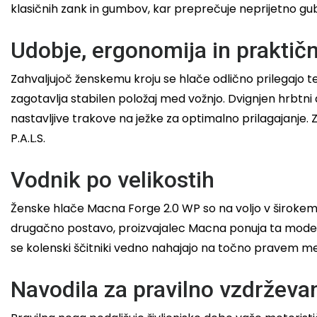
klasičnih zank in gumbov, kar preprečuje neprijetno guba
Udobje, ergonomija in praktič
Zahvaljujoč ženskemu kroju se hlače odlično prilegajo
zagotavlja stabilen položaj med vožnjo. Dvignjen hrbtni d
nastavljive trakove na ježke za optimalno prilagajanje. 
P.A.L.S.
Vodnik po velikostih
Ženske hlače Macna Forge 2.0 WP so na voljo v širokem 
drugačno postavo, proizvajalec Macna ponuja ta model tu
se kolenski ščitniki vedno nahajajo na točno pravem me
Navodila za pravilno vzdrževa