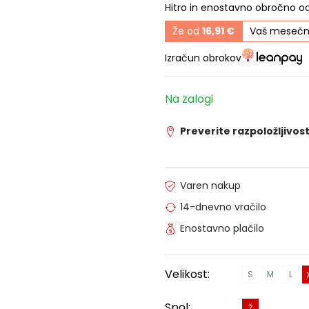
Hitro in enostavno obročno o
Že od
16,91 €
Vaš mesečn
Izračun obrokov
Na zalogi
Preverite razpoložljivost
Varen nakup
14-dnevno vračilo
Enostavno plačilo
Velikost:
S
M
L
Spol:
Ž