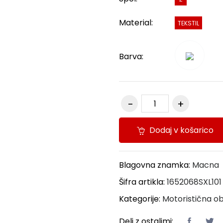
Material:
TEKSTIL
Barva:
Dodaj v košarico
Blagovna znamka:
Macna
Šifra artikla:
1652068SXL101
Kategorije:
Motoristična ob
Deli z ostalimi: