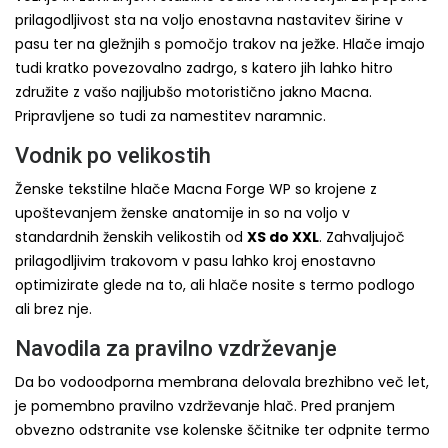
prilagodljivost sta na voljo enostavna nastavitev širine v
pasu ter na gležnjih s pomočjo trakov na ježke. Hlače imajo
tudi kratko povezovalno zadrgo, s katero jih lahko hitro
združite z vašo najljubšo motoristično jakno Macna.
Pripravljene so tudi za namestitev naramnic.
Vodnik po velikostih
Ženske tekstilne hlače Macna Forge WP so krojene z
upoštevanjem ženske anatomije in so na voljo v
standardnih ženskih velikostih od
XS do XXL
. Zahvaljujoč
prilagodljivim trakovom v pasu lahko kroj enostavno
optimizirate glede na to, ali hlače nosite s termo podlogo
ali brez nje.
Navodila za pravilno vzdrževanje
Da bo vodoodporna membrana delovala brezhibno več let,
je pomembno pravilno vzdrževanje hlač. Pred pranjem
obvezno odstranite vse kolenske ščitnike ter odpnite termo