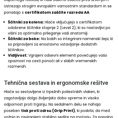
Ustrezajo strogim evropskim varnostnim standardom in se
ponašajo s
certifikatom zaščite razreda AA
.
Ščitniki za kolena:
Hlače vključujejo s certifikatom
odobrene ščitnike stopnje 2 (Level 2), ki so nastavljivi po
višini za optimalno prileganje vaši anatomiji.
Ščitniki za boke:
Na bokih so integrirani namenski žepi, ki
so pripravljeni za enostavno vstavljanje dodatnih
ščitnikov.
Vidljivost:
Vgrajeni odsevni elementi povečujejo vašo
opaznost na cesti ponoči ali v slabih vremenskih
razmerah.
Tehnična sestava in ergonomske rešitve
Hlače so sestavljene iz trpežnih poliestrskih vlaken, ki
zagotavljajo dolgo življenjsko dobo opreme in visoko
odpornost proti trganju. Na sedalnem delu se nahaja
poseben
tisk proti zdrsu (Grip Print)
, ki poskrbi, da med
vožnjo in zaviranjem stabilno sedite na motorju. Za popolno