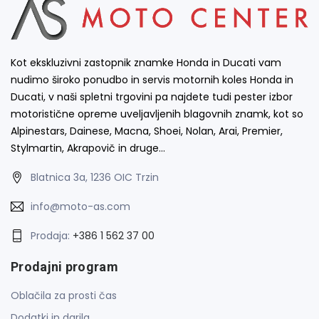
Kot ekskluzivni zastopnik znamke Honda in Ducati vam
nudimo široko ponudbo in servis motornih koles Honda in
Ducati, v naši spletni trgovini pa najdete tudi pester izbor
motoristične opreme uveljavljenih blagovnih znamk, kot so
Alpinestars, Dainese, Macna, Shoei, Nolan, Arai, Premier,
Stylmartin, Akrapovič in druge…
Blatnica 3a, 1236 OIC Trzin
info@moto-as.com
Prodaja:
+386 1 562 37 00
Prodajni program
Oblačila za prosti čas
Dodatki in darila