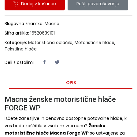
Dodaj v košarico
Pošlji povpraševanje
Blagovna znamka:
Macna
Šifra artikla:
1652063S101
Kategorije:
Motoristična oblačila
,
Motoristične hlače
,
Tekstilne hlače
Deli z ostalimi:
OPIS
Macna ženske motoristične hlače
FORGE WP
Iščete zanesljive in cenovno dostopne potovalne hlače, ki
vas bodo zaščitile v vsakem vremenu?
Ženske
motoristične hlače Macna Forge WP
so ustvarjene za