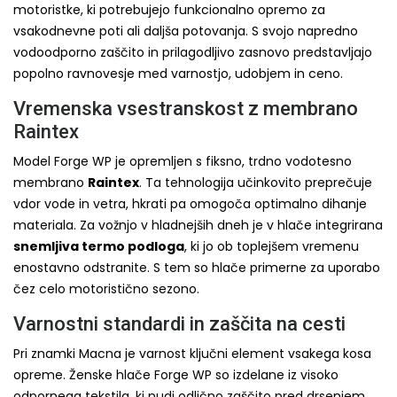
motoristke, ki potrebujejo funkcionalno opremo za
vsakodnevne poti ali daljša potovanja. S svojo napredno
vodoodporno zaščito in prilagodljivo zasnovo predstavljajo
popolno ravnovesje med varnostjo, udobjem in ceno.
Vremenska vsestranskost z membrano
Raintex
Model Forge WP je opremljen s fiksno, trdno vodotesno
membrano
Raintex
. Ta tehnologija učinkovito preprečuje
vdor vode in vetra, hkrati pa omogoča optimalno dihanje
materiala. Za vožnjo v hladnejših dneh je v hlače integrirana
snemljiva termo podloga
, ki jo ob toplejšem vremenu
enostavno odstranite. S tem so hlače primerne za uporabo
čez celo motoristično sezono.
Varnostni standardi in zaščita na cesti
Pri znamki Macna je varnost ključni element vsakega kosa
opreme. Ženske hlače Forge WP so izdelane iz visoko
odpornega tekstila, ki nudi odlično zaščito pred drsenjem.