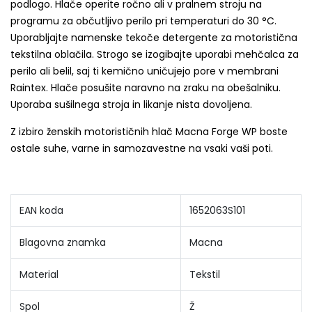
podlogo. Hlače operite ročno ali v pralnem stroju na
programu za občutljivo perilo pri temperaturi do 30 °C.
Uporabljajte namenske tekoče detergente za motoristična
tekstilna oblačila. Strogo se izogibajte uporabi mehčalca za
perilo ali belil, saj ti kemično uničujejo pore v membrani
Raintex. Hlače posušite naravno na zraku na obešalniku.
Uporaba sušilnega stroja in likanje nista dovoljena.
Z izbiro ženskih motorističnih hlač Macna Forge WP boste
ostale suhe, varne in samozavestne na vsaki vaši poti.
EAN koda
1652063S101
Blagovna znamka
Macna
Material
Tekstil
Spol
Ž