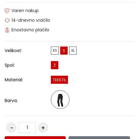
Varen nakup
14-dnevno vračilo
Enostavno plačilo
Velikost:
XS
XL
S
Spol:
Ž
Material:
TEKSTIL
Barva: