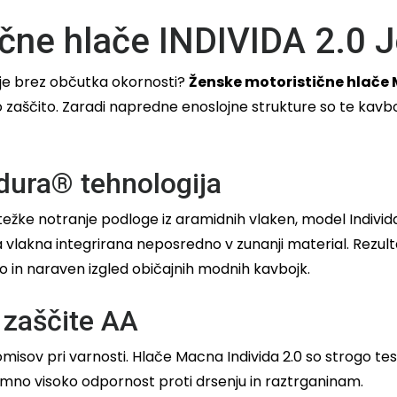
čne hlače INDIVIDA 2.0 
bje brez občutka okornosti?
Ženske motoristične hlače 
ko zaščito. Zaradi napredne enoslojne strukture so te kavb
dura® tehnologija
jo težke notranje podloge iz aramidnih vlaken, model Indivi
a vlakna integrirana neposredno v zunanji material. Rezult
 in naraven izgled običajnih modnih kavbojk.
 zaščite AA
isov pri varnosti. Hlače Macna Individa 2.0 so strogo te
jemno visoko odpornost proti drsenju in raztrganinam.