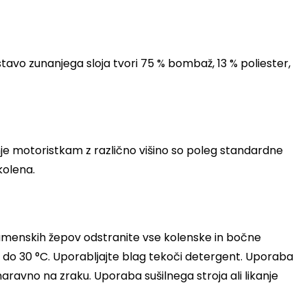
avo zunanjega sloja tvori 75 % bombaž, 13 % poliester,
nje motoristkam z različno višino so poleg standardne
kolena.
 namenskih žepov odstranite vse kolenske in bočne
 do 30 °C. Uporabljajte blag tekoči detergent. Uporaba
naravno na zraku. Uporaba sušilnega stroja ali likanje