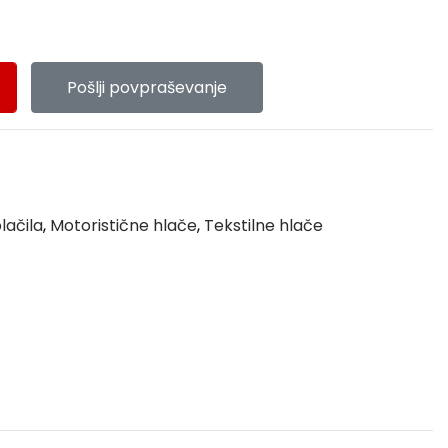
Pošlji povpraševanje
lačila
,
Motoristične hlače
,
Tekstilne hlače