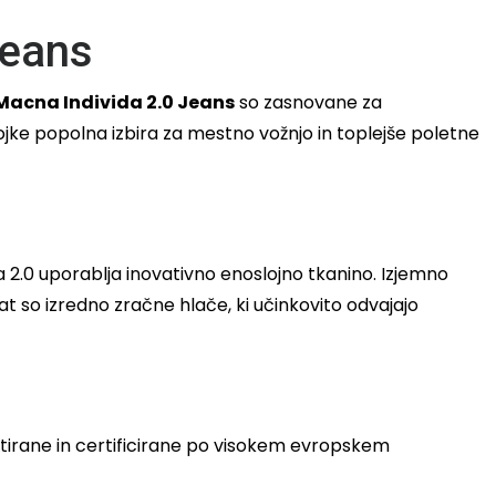
Jeans
Macna Individa 2.0 Jeans
so zasnovane za
ojke popolna izbira za mestno vožnjo in toplejše poletne
da 2.0 uporablja inovativno enoslojno tkanino. Izjemno
at so izredno zračne hlače, ki učinkovito odvajajo
stirane in certificirane po visokem evropskem