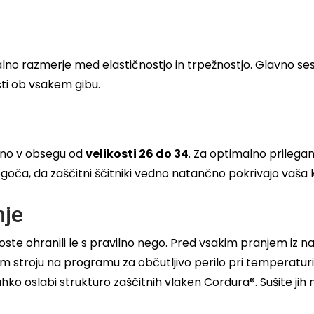
o razmerje med elastičnostjo in trpežnostjo. Glavno sest
sti ob vsakem gibu.
ajno v obsegu od
velikosti 26 do 34
. Za optimalno prilega
mogoča, da zaščitni ščitniki vedno natančno pokrivajo vaša 
nje
 boste ohranili le s pravilno nego. Pred vsakim pranjem iz
m stroju na programu za občutljivo perilo pri temperaturi
hko oslabi strukturo zaščitnih vlaken Cordura®. Sušite jih 