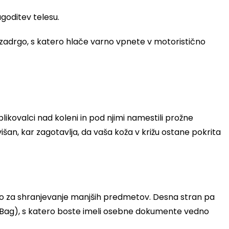
lagoditev telesu.
zadrgo, s katero hlače varno vpnete v motoristično
blikovalci nad koleni in pod njimi namestili prožne
an, kar zagotavlja, da vaša koža v križu ostane pokrita
drgo za shranjevanje manjših predmetov. Desna stran pa
eg Bag), s katero boste imeli osebne dokumente vedno