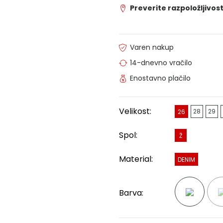
Preverite razpoložljivost
Varen nakup
14-dnevno vračilo
Enostavno plačilo
Velikost:
28
29
26
Spol:
Ž
Material:
DENIM
Barva: