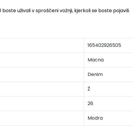
ste uživali v sproščeni vožnji, kjerkoli se boste pojavili.
165402926505
Macna
Denim
Ž
26
Modra