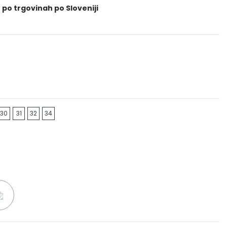
 po trgovinah po Sloveniji
30
31
32
34