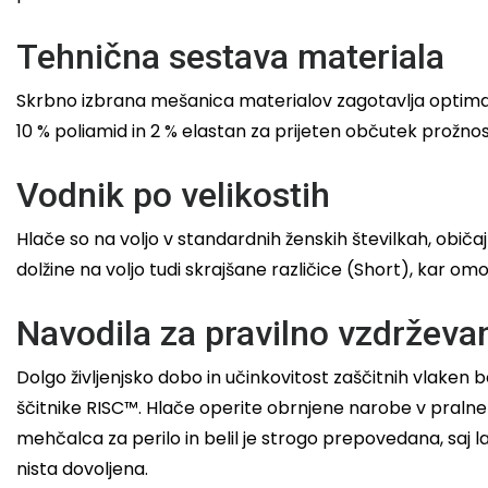
Tehnična sestava materiala
Skrbno izbrana mešanica materialov zagotavlja optimaln
10 % poliamid in 2 % elastan za prijeten občutek prožno
Vodnik po velikostih
Hlače so na voljo v standardnih ženskih številkah, obič
dolžine na voljo tudi skrajšane različice (Short), kar o
Navodila za pravilno vzdrževa
Dolgo življenjsko dobo in učinkovitost zaščitnih vlaken
ščitnike RISC™. Hlače operite obrnjene narobe v pralne
mehčalca za perilo in belil je strogo prepovedana, saj la
nista dovoljena.