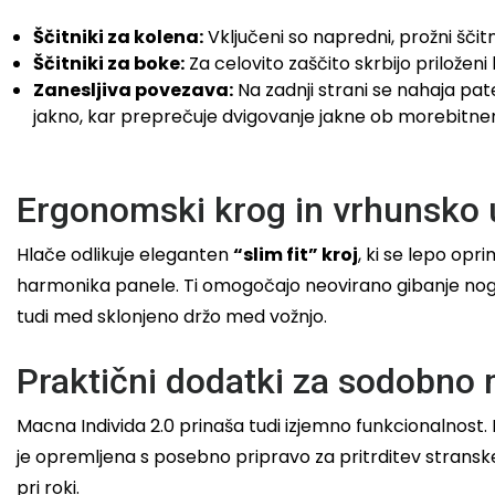
Ščitniki za kolena:
Vključeni so napredni, prožni ščitni
Ščitniki za boke:
Za celovito zaščito skrbijo priloženi l
Zanesljiva povezava:
Na zadnji strani se nahaja pa
jakno, kar preprečuje dvigovanje jakne ob morebitn
Ergonomski krog in vrhunsko 
Hlače odlikuje eleganten
“slim fit” kroj
, ki se lepo opr
harmonika panele. Ti omogočajo neovirano gibanje nog pr
tudi med sklonjeno držo med vožnjo.
Praktični dodatki za sodobno 
Macna Individa 2.0 prinaša tudi izjemno funkcionalnost.
je opremljena s posebno pripravo za pritrditev stransk
pri roki.