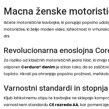
Macna ženske motoristi
Iščete motoristične kavbojke, ki ponujajo popolno udo
motoristke, ki želijo moden videz, lahkotnost in vrhuns
dni.
Revolucionarna enoslojna Cor
Za razliko od klasičnih motorističnih jeans hlač, ki ima
odporen
Cordura® denim
je stkan tako, da so zaščitn
toploto. Hkrati pa ohranjajo popolno prožnost, mehkobo
Varnostni standardi in stopnja
Kljub lahkotnemu otipu te kavbojke ne sklepajo komprom
varnostnem standardu
CE razreda AA
, kar pomeni iz