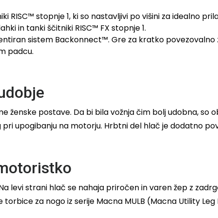
ki RISC™ stopnje 1, ki so nastavljivi po višini za idealno pri
ahki in tanki ščitniki RISC™ FX stopnje 1.
tentiran sistem Backonnect™. Gre za kratko povezovalno 
em padcu.
udobje
ime ženske postave. Da bi bila vožnja čim bolj udobna, so o
i upogibanju na motorju. Hrbtni del hlač je dodatno poviš
motoristko
 Na levi strani hlač se nahaja priročen in varen žep z za
e torbice za nogo iz serije Macna MULB (Macna Utility L