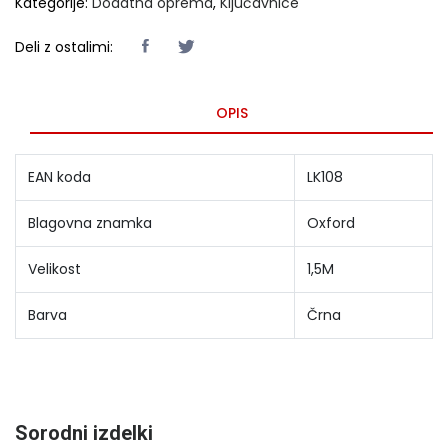
Kategorije:
Dodatna oprema
,
Ključavnice
Deli z ostalimi:
OPIS
EAN koda
LK108
Blagovna znamka
Oxford
Velikost
1,5M
Barva
Črna
Sorodni izdelki