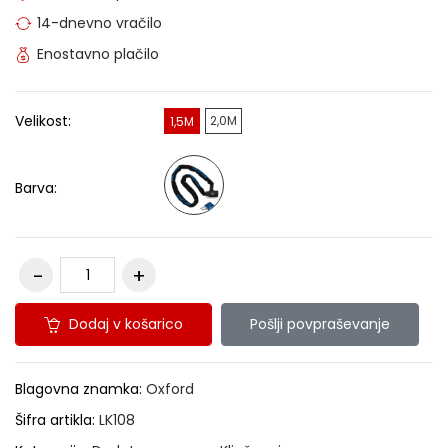
14-dnevno vračilo
Enostavno plačilo
Velikost:
2,0M
1,5M
Barva:
Dodaj v košarico
Pošlji povpraševanje
Blagovna znamka:
Oxford
Šifra artikla:
LK108