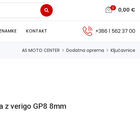
0
0,00
€
+386 1 562 37 00
ZNAMKE
KONTAKT
AS MOTO CENTER
Dodatna oprema
Ključavnice
a z verigo GP8 8mm