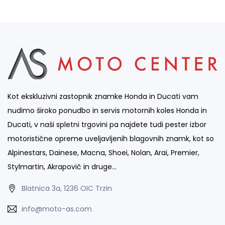
Kot ekskluzivni zastopnik znamke Honda in Ducati vam
nudimo široko ponudbo in servis motornih koles Honda in
Ducati, v naši spletni trgovini pa najdete tudi pester izbor
motoristične opreme uveljavljenih blagovnih znamk, kot so
Alpinestars, Dainese, Macna, Shoei, Nolan, Arai, Premier,
Stylmartin, Akrapovič in druge…
Blatnica 3a, 1236 OIC Trzin
info@moto-as.com