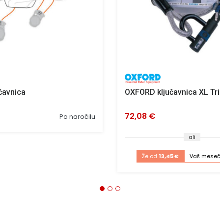
čavnica
OXFORD ključavnica XL Tri
72,08 €
Po naročilu
ali
Že od
13,45 €
Vaš meseč