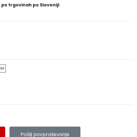
 po trgovinah po Sloveniji
,0M
Pošlji povpraševanje