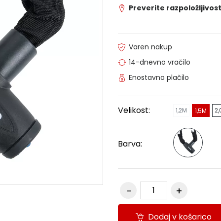
Preverite razpoložljivost
Varen nakup
14-dnevno vračilo
Enostavno plačilo
Velikost:
1,2M
2
1,5M
Barva:
Dodaj v košarico