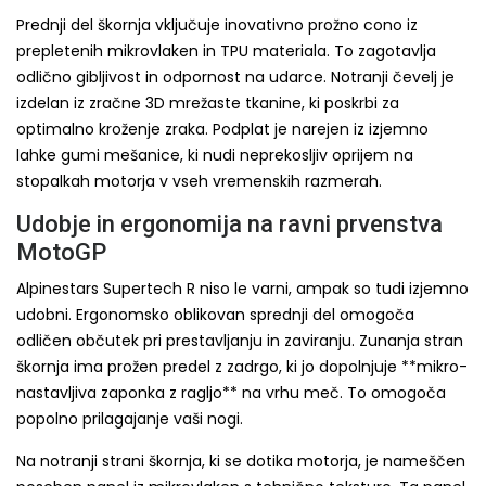
Prednji del škornja vključuje inovativno prožno cono iz
prepletenih mikrovlaken in TPU materiala. To zagotavlja
odlično gibljivost in odpornost na udarce. Notranji čevelj je
izdelan iz zračne 3D mrežaste tkanine, ki poskrbi za
optimalno kroženje zraka. Podplat je narejen iz izjemno
lahke gumi mešanice, ki nudi neprekosljiv oprijem na
stopalkah motorja v vseh vremenskih razmerah.
Udobje in ergonomija na ravni prvenstva
MotoGP
Alpinestars Supertech R niso le varni, ampak so tudi izjemno
udobni. Ergonomsko oblikovan sprednji del omogoča
odličen občutek pri prestavljanju in zaviranju. Zunanja stran
škornja ima prožen predel z zadrgo, ki jo dopolnjuje **mikro-
nastavljiva zaponka z ragljo** na vrhu meč. To omogoča
popolno prilagajanje vaši nogi.
Na notranji strani škornja, ki se dotika motorja, je nameščen