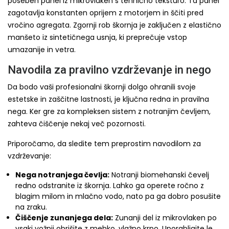
poseben panel iz mikrovlaken s tehnično teksturo. Ta panel
zagotavlja konstanten oprijem z motorjem in ščiti pred
vročino agregata. Zgornji rob škornja je zaključen z elastično
manšeto iz sintetičnega usnja, ki preprečuje vstop
umazanije in vetra.
Navodila za pravilno vzdrževanje in nego
Da bodo vaši profesionalni škornji dolgo ohranili svoje
estetske in zaščitne lastnosti, je ključna redna in pravilna
nega. Ker gre za kompleksen sistem z notranjim čevljem,
zahteva čiščenje nekaj več pozornosti.
Priporočamo, da sledite tem preprostim navodilom za
vzdrževanje:
Nega notranjega čevlja:
Notranji biomehanski čevelj
redno odstranite iz škornja. Lahko ga operete ročno z
blagim milom in mlačno vodo, nato pa ga dobro posušite
na zraku.
Čiščenje zunanjega dela:
Zunanji del iz mikrovlaken po
vsaki vožnji obrišite z mehko, vlažno krpo. Uporabljajte le