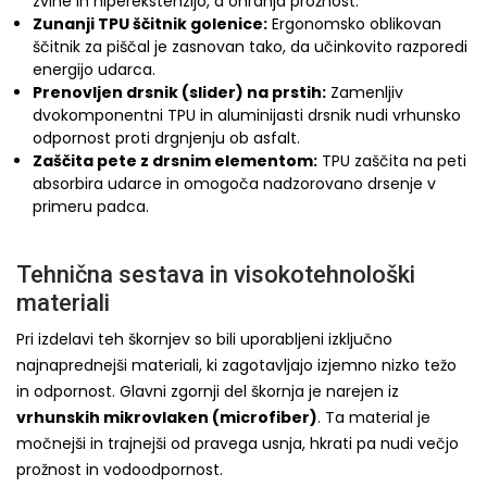
zvine in hiperekstenzijo, a ohranja prožnost.
Zunanji TPU ščitnik golenice:
Ergonomsko oblikovan
ščitnik za piščal je zasnovan tako, da učinkovito razporedi
energijo udarca.
Prenovljen drsnik (slider) na prstih:
Zamenljiv
dvokomponentni TPU in aluminijasti drsnik nudi vrhunsko
odpornost proti drgnjenju ob asfalt.
Zaščita pete z drsnim elementom:
TPU zaščita na peti
absorbira udarce in omogoča nadzorovano drsenje v
primeru padca.
Tehnična sestava in visokotehnološki
materiali
Pri izdelavi teh škornjev so bili uporabljeni izključno
najnaprednejši materiali, ki zagotavljajo izjemno nizko težo
in odpornost. Glavni zgornji del škornja je narejen iz
vrhunskih mikrovlaken (microfiber)
. Ta material je
močnejši in trajnejši od pravega usnja, hkrati pa nudi večjo
prožnost in vodoodpornost.