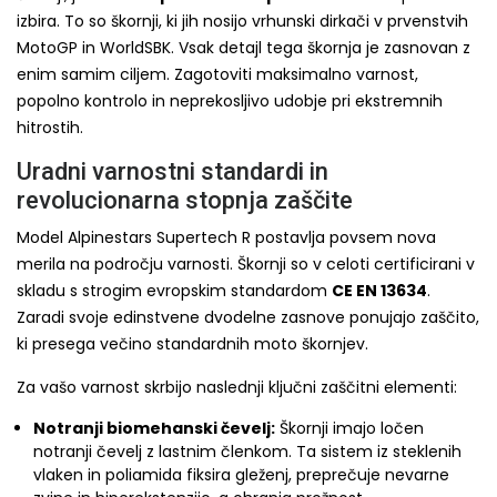
izbira. To so škornji, ki jih nosijo vrhunski dirkači v prvenstvih
MotoGP in WorldSBK. Vsak detajl tega škornja je zasnovan z
enim samim ciljem. Zagotoviti maksimalno varnost,
popolno kontrolo in neprekosljivo udobje pri ekstremnih
hitrostih.
Uradni varnostni standardi in
revolucionarna stopnja zaščite
Model Alpinestars Supertech R postavlja povsem nova
merila na področju varnosti. Škornji so v celoti certificirani v
skladu s strogim evropskim standardom
CE EN 13634
.
Zaradi svoje edinstvene dvodelne zasnove ponujajo zaščito,
ki presega večino standardnih moto škornjev.
Za vašo varnost skrbijo naslednji ključni zaščitni elementi:
Notranji biomehanski čevelj:
Škornji imajo ločen
notranji čevelj z lastnim členkom. Ta sistem iz steklenih
vlaken in poliamida fiksira gleženj, preprečuje nevarne