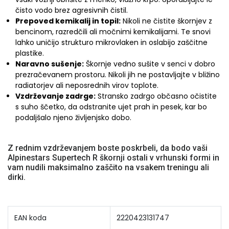
čisto vodo brez agresivnih čistil.
Prepoved kemikalij in topil:
Nikoli ne čistite škornjev z
bencinom, razredčili ali močnimi kemikalijami. Te snovi
lahko uničijo strukturo mikrovlaken in oslabijo zaščitne
plastike.
Naravno sušenje:
Škornje vedno sušite v senci v dobro
prezračevanem prostoru. Nikoli jih ne postavljajte v bližino
radiatorjev ali neposrednih virov toplote.
Vzdrževanje zadrge:
Stransko zadrgo občasno očistite
s suho ščetko, da odstranite ujet prah in pesek, kar bo
podaljšalo njeno življenjsko dobo.
Z rednim vzdrževanjem boste poskrbeli, da bodo vaši
Alpinestars Supertech R škornji ostali v vrhunski formi in
vam nudili maksimalno zaščito na vsakem treningu ali
dirki.
EAN koda
2220423131747