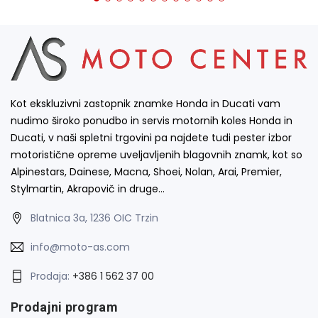
Kot ekskluzivni zastopnik znamke Honda in Ducati vam
nudimo široko ponudbo in servis motornih koles Honda in
Ducati, v naši spletni trgovini pa najdete tudi pester izbor
motoristične opreme uveljavljenih blagovnih znamk, kot so
Alpinestars, Dainese, Macna, Shoei, Nolan, Arai, Premier,
Stylmartin, Akrapovič in druge…
Blatnica 3a, 1236 OIC Trzin
info@moto-as.com
Prodaja:
+386 1 562 37 00
Prodajni program