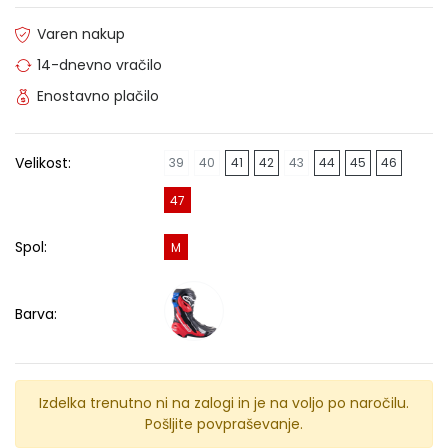
Varen nakup
14-dnevno vračilo
Enostavno plačilo
Velikost:
39
40
41
42
43
44
45
46
47
Spol:
M
Barva:
Izdelka trenutno ni na zalogi in je na voljo po naročilu.
Pošljite povpraševanje.