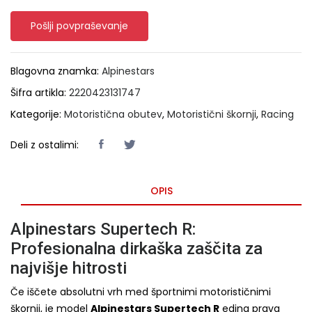
Pošlji povpraševanje
Blagovna znamka:
Alpinestars
Šifra artikla:
2220423131747
Kategorije:
Motoristična obutev
,
Motoristični škornji
,
Racing
Deli z ostalimi:
OPIS
Alpinestars Supertech R:
Profesionalna dirkaška zaščita za
najvišje hitrosti
Če iščete absolutni vrh med športnimi motorističnimi
škornji, je model
Alpinestars Supertech R
edina prava