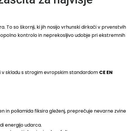
a. To so škornji, ki jih nosijo vrhunski dirkači v prvenstvih
opolno kontrolo in neprekosljivo udobje pri ekstremnih
ani v skladu s strogim evropskim standardom
CE EN
en in poliamida fiksira gleženj, preprečuje nevarne zvine
di energijo udarca.