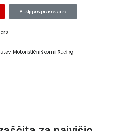
Pošlji povpraševanje
tars
butev
,
Motoristični škornji
,
Racing
aščita za najvišje