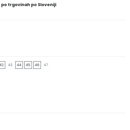
 po trgovinah po Sloveniji
42
43
44
45
46
47