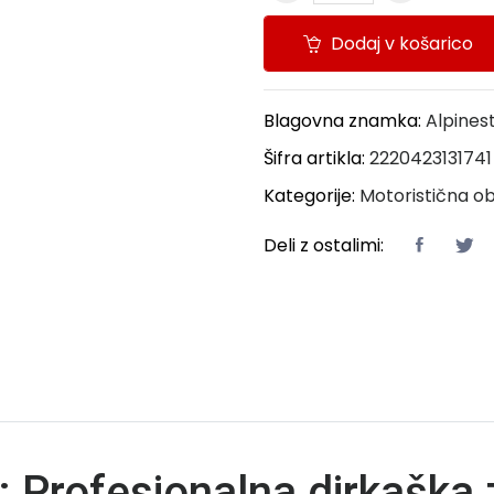
Dodaj v košarico
Blagovna znamka:
Alpines
Šifra artikla:
2220423131741
Kategorije:
Motoristična o
Deli z ostalimi:
 Profesionalna dirkaška z