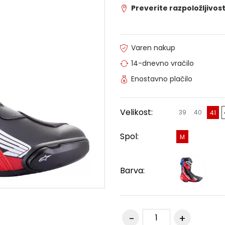
Preverite razpoložljivost
Varen nakup
14-dnevno vračilo
Enostavno plačilo
Velikost:
39
40
41
Spol:
M
Barva: