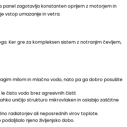
 Ta panel zagotavlja konstanten oprijem z motorjem in
uje vstop umazanije in vetra.
a nega. Ker gre za kompleksen sistem z notranjim čevljem,
blagim milom in mlačno vodo, nato pa ga dobro posušite
le čisto vodo brez agresivnih čistil.
lahko uničijo strukturo mikrovlaken in oslabijo zaščitne
ino radiatorjev ali neposrednih virov toplote.
podaljšalo njeno življenjsko dobo.