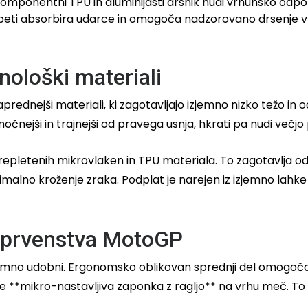
mponentni TPU in aluminijasti drsnik nudi vrhunsko odporn
peti absorbira udarce in omogoča nadzorovano drsenje v
nološki materiali
naprednejši materiali, ki zagotavljajo izjemno nizko težo in 
 močnejši in trajnejši od pravega usnja, hkrati pa nudi več
repletenih mikrovlaken in TPU materiala. To zagotavlja odl
imalno kroženje zraka. Podplat je narejen iz izjemno lahke
i prvenstva MotoGP
jemno udobni. Ergonomsko oblikovan sprednji del omogoča o
uje **mikro-nastavljiva zaponka z ragljo** na vrhu meč. T