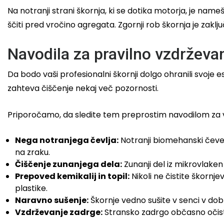
Na notranji strani škornja, ki se dotika motorja, je n
ščiti pred vročino agregata. Zgornji rob škornja je zakl
Navodila za pravilno vzdrževa
Da bodo vaši profesionalni škornji dolgo ohranili svoje 
zahteva čiščenje nekaj več pozornosti.
Priporočamo, da sledite tem preprostim navodilom za 
Nega notranjega čevlja:
Notranji biomehanski čevel
na zraku.
Čiščenje zunanjega dela:
Zunanji del iz mikrovlaken 
Prepoved kemikalij in topil:
Nikoli ne čistite škornje
plastike.
Naravno sušenje:
Škornje vedno sušite v senci v dobr
Vzdrževanje zadrge:
Stransko zadrgo občasno očistit