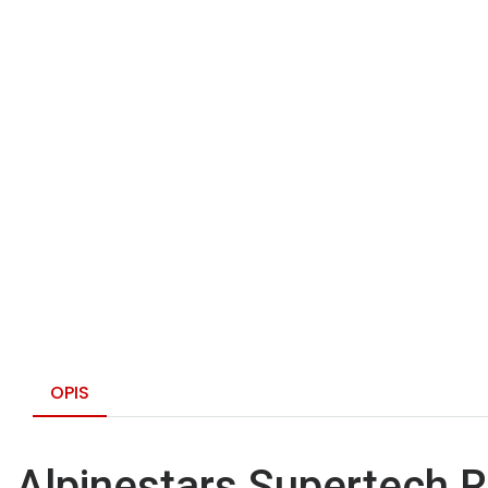
OPIS
Alpinestars Supertech R: