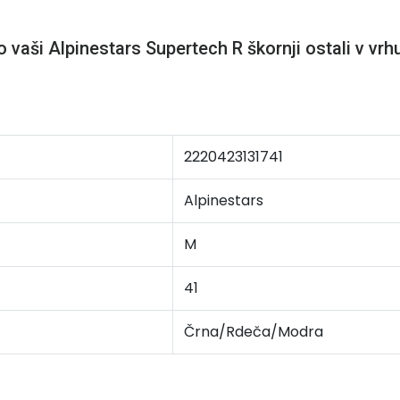
vaši Alpinestars Supertech R škornji ostali v vrh
2220423131741
Alpinestars
M
41
Črna/Rdeča/Modra