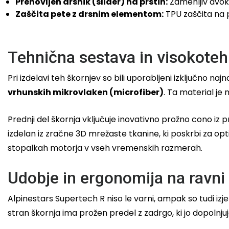
Prenovljen drsnik (slider) na prstih:
Zamenljiv dvoko
Zaščita pete z drsnim elementom:
TPU zaščita na 
Tehnična sestava in visokoteh
Pri izdelavi teh škornjev so bili uporabljeni izključno naj
vrhunskih mikrovlaken (microfiber)
. Ta material je
Prednji del škornja vključuje inovativno prožno cono iz p
izdelan iz zračne 3D mrežaste tkanine, ki poskrbi za opt
stopalkah motorja v vseh vremenskih razmerah.
Udobje in ergonomija na ravn
Alpinestars Supertech R niso le varni, ampak so tudi iz
stran škornja ima prožen predel z zadrgo, ki jo dopolnj