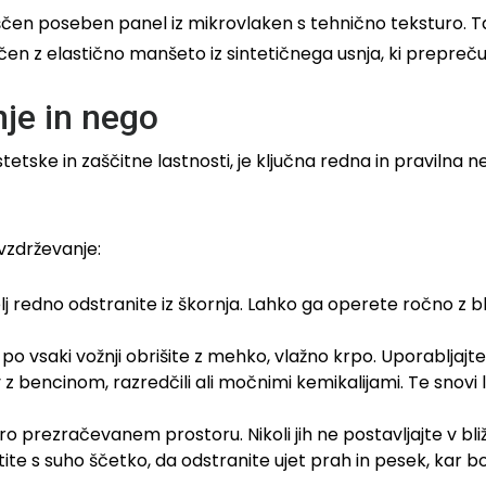
ameščen poseben panel iz mikrovlaken s tehnično teksturo.
jučen z elastično manšeto iz sintetičnega usnja, ki prepreč
nje in nego
estetske in zaščitne lastnosti, je ključna redna in praviln
vzdrževanje:
j redno odstranite iz škornja. Lahko ga operete ročno z 
po vsaki vožnji obrišite z mehko, vlažno krpo. Uporabljajte 
v z bencinom, razredčili ali močnimi kemikalijami. Te snovi 
o prezračevanem prostoru. Nikoli jih ne postavljajte v bliž
e s suho ščetko, da odstranite ujet prah in pesek, kar bo 