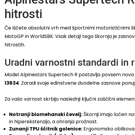
hitrosti
Če iščete absolutni vrh med športnimi motorističnimi šk
MotoGP in WorldSBK. Vsak detajl tega škornja je zasnov
hitrostih.
Uradni varnostni standardi in 
Model Alpinestars Supertech R postavlja povsem nova me
13634
. Zaradi svoje edinstvene dvodelne zasnove ponuj
Za vašo varnost skrbijo naslednji ključni zaščitni element
Notranji biomehanski čevelj:
Škornji imajo ločen not
in hiperekstenzijo, a ohranja prožnost.
Zunanji TPU ščitnik golenice:
Ergonomsko oblikovan š