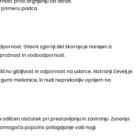
ost proti drgnjenju ob asfalt.
 primeru padca.
odpornost. Glavni zgornji del škornja je narejen iz
jo prožnost in vodoodpornost.
ično gibljivost in odpornost na udarce. Notranji čevelj je
 gumi mešanice, ki nudi neprekosljiv oprijem na
dličen občutek pri prestavljanju in zaviranju. Zunanja
o omogoča popolno prilagajanje vaši nogi.