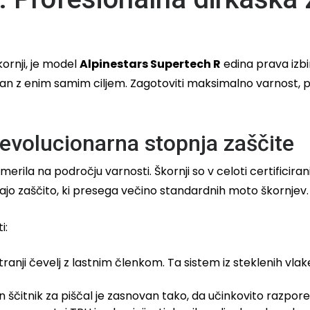
ornji, je model
Alpinestars Supertech R
edina prava izbir
an z enim samim ciljem. Zagotoviti maksimalno varnost, p
revolucionarna stopnja zaščite
rila na področju varnosti. Škornji so v celoti certificir
ajo zaščito, ki presega večino standardnih moto škornjev.
i:
ranji čevelj z lastnim členkom. Ta sistem iz steklenih vlak
čitnik za piščal je zasnovan tako, da učinkovito razpore