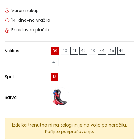
Varen nakup
14-dnevno vračilo
Enostavno plačilo
Velikost:
40
41
42
43
44
45
46
39
47
Spol:
M
Barva:
Izdelka trenutno ni na zalogi in je na voljo po naročilu.
Pošljite povpraševanje.