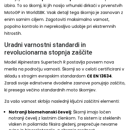
izbira. To so škornji, ki jih nosijo vrhunski dirkači v prvenstvih
MotoGP in WorldSBK. Vsak detajl tega škornja je zasnovan z
enim samim ciljem. Zagotoviti maksimalno varnost,
popolno kontrolo in neprekosljivo udobje pri ekstremnih
hitrostih.
Uradni varnostni standardi in
revolucionarna stopnja zaščite
Model Alpinestars Supertech R postavlja povsem nova
merila na področju varnosti. Škornji so v celoti certificirani v
skladu s strogim evropskim standardom
CE EN 13634
.
Zaradi svoje edinstvene dvodelne zasnove ponujajo zaščito,
ki presega večino standardnih moto škornjev.
Za vašo varnost skrbijo naslednji ključni zaščitni elementi:
Notranji biomehanski čevelj:
Škornji imajo ločen
notranji čevelj z lastnim členkom. Ta sistem iz steklenih
vlaken in poliamida fiksira gleženj, preprečuje nevarne