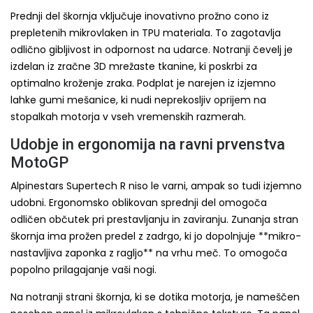
Prednji del škornja vključuje inovativno prožno cono iz
prepletenih mikrovlaken in TPU materiala. To zagotavlja
odlično gibljivost in odpornost na udarce. Notranji čevelj je
izdelan iz zračne 3D mrežaste tkanine, ki poskrbi za
optimalno kroženje zraka. Podplat je narejen iz izjemno
lahke gumi mešanice, ki nudi neprekosljiv oprijem na
stopalkah motorja v vseh vremenskih razmerah.
Udobje in ergonomija na ravni prvenstva
MotoGP
Alpinestars Supertech R niso le varni, ampak so tudi izjemno
udobni. Ergonomsko oblikovan sprednji del omogoča
odličen občutek pri prestavljanju in zaviranju. Zunanja stran
škornja ima prožen predel z zadrgo, ki jo dopolnjuje **mikro-
nastavljiva zaponka z ragljo** na vrhu meč. To omogoča
popolno prilagajanje vaši nogi.
Na notranji strani škornja, ki se dotika motorja, je nameščen