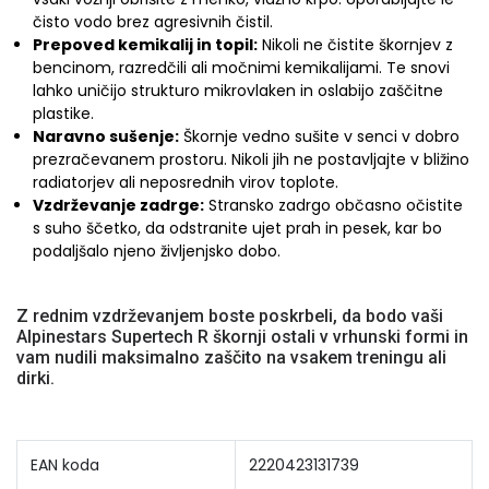
čisto vodo brez agresivnih čistil.
Prepoved kemikalij in topil:
Nikoli ne čistite škornjev z
bencinom, razredčili ali močnimi kemikalijami. Te snovi
lahko uničijo strukturo mikrovlaken in oslabijo zaščitne
plastike.
Naravno sušenje:
Škornje vedno sušite v senci v dobro
prezračevanem prostoru. Nikoli jih ne postavljajte v bližino
radiatorjev ali neposrednih virov toplote.
Vzdrževanje zadrge:
Stransko zadrgo občasno očistite
s suho ščetko, da odstranite ujet prah in pesek, kar bo
podaljšalo njeno življenjsko dobo.
Z rednim vzdrževanjem boste poskrbeli, da bodo vaši
Alpinestars Supertech R škornji ostali v vrhunski formi in
vam nudili maksimalno zaščito na vsakem treningu ali
dirki.
EAN koda
2220423131739