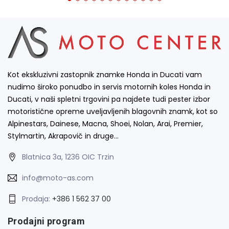
Kot ekskluzivni zastopnik znamke Honda in Ducati vam
nudimo široko ponudbo in servis motornih koles Honda in
Ducati, v naši spletni trgovini pa najdete tudi pester izbor
motoristične opreme uveljavljenih blagovnih znamk, kot so
Alpinestars, Dainese, Macna, Shoei, Nolan, Arai, Premier,
Stylmartin, Akrapovič in druge…
Blatnica 3a, 1236 OIC Trzin
info@moto-as.com
Prodaja:
+386 1 562 37 00
Prodajni program