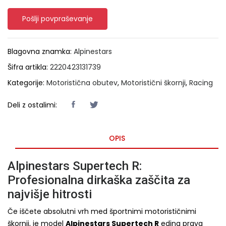
Pošlji povpraševanje
Blagovna znamka:
Alpinestars
Šifra artikla:
2220423131739
Kategorije:
Motoristična obutev
,
Motoristični škornji
,
Racing
Deli z ostalimi:
OPIS
Alpinestars Supertech R:
Profesionalna dirkaška zaščita za
najvišje hitrosti
Če iščete absolutni vrh med športnimi motorističnimi
škornji, je model
Alpinestars Supertech R
edina prava