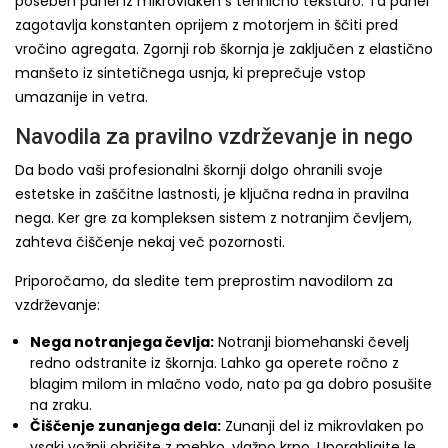
poseben panel iz mikrovlaken s tehnično teksturo. Ta panel
zagotavlja konstanten oprijem z motorjem in ščiti pred
vročino agregata. Zgornji rob škornja je zaključen z elastično
manšeto iz sintetičnega usnja, ki preprečuje vstop
umazanije in vetra.
Navodila za pravilno vzdrževanje in nego
Da bodo vaši profesionalni škornji dolgo ohranili svoje
estetske in zaščitne lastnosti, je ključna redna in pravilna
nega. Ker gre za kompleksen sistem z notranjim čevljem,
zahteva čiščenje nekaj več pozornosti.
Priporočamo, da sledite tem preprostim navodilom za
vzdrževanje:
Nega notranjega čevlja:
Notranji biomehanski čevelj
redno odstranite iz škornja. Lahko ga operete ročno z
blagim milom in mlačno vodo, nato pa ga dobro posušite
na zraku.
Čiščenje zunanjega dela:
Zunanji del iz mikrovlaken po
vsaki vožnji obrišite z mehko, vlažno krpo. Uporabljajte le