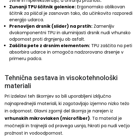
zvine in hiperekstenzijo, a ohranja prožnost.
Zunanji TPU ščitnik golenice:
Ergonomsko oblikovan
ščitnik za piščal je zasnovan tako, da učinkovito razporedi
energijo udarca.
Prenovljen drsnik (slider) na prstih:
Zamenljiv
dvokomponentni TPU in aluminijasti drsnik nudi vrhunsko
odpornost proti drgnjenju ob asfalt.
Zaščita pete z drsnim elementom:
TPU zaščita na peti
absorbira udarce in omogoča nadzorovano drsenje v
primeru padca.
Tehnična sestava in visokotehnološki
materiali
Pri izdelavi teh škornjev so bili uporabljeni izključno
najnaprednejši materiali, ki zagotavljajo izjemno nizko težo
in odpornost. Glavni zgornji del škornja je narejen iz
vrhunskih mikrovlaken (microfiber)
. Ta material je
močnejši in trajnejši od pravega usnja, hkrati pa nudi večjo
prožnost in vodoodpornost.