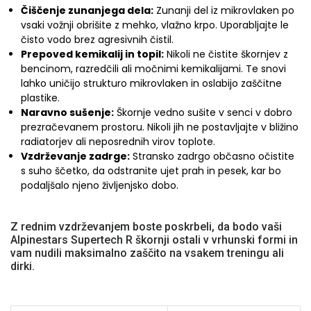
Čiščenje zunanjega dela:
Zunanji del iz mikrovlaken po
vsaki vožnji obrišite z mehko, vlažno krpo. Uporabljajte le
čisto vodo brez agresivnih čistil.
Prepoved kemikalij in topil:
Nikoli ne čistite škornjev z
bencinom, razredčili ali močnimi kemikalijami. Te snovi
lahko uničijo strukturo mikrovlaken in oslabijo zaščitne
plastike.
Naravno sušenje:
Škornje vedno sušite v senci v dobro
prezračevanem prostoru. Nikoli jih ne postavljajte v bližino
radiatorjev ali neposrednih virov toplote.
Vzdrževanje zadrge:
Stransko zadrgo občasno očistite
s suho ščetko, da odstranite ujet prah in pesek, kar bo
podaljšalo njeno življenjsko dobo.
Z rednim vzdrževanjem boste poskrbeli, da bodo vaši
Alpinestars Supertech R škornji ostali v vrhunski formi in
vam nudili maksimalno zaščito na vsakem treningu ali
dirki.