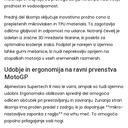
prožnost in vodoodpornost.
Prednji del škornja vključuje inovativno prožno cono iz
prepletenih mikrovlaken in TPU materiala. To zagotavlja
odlično gibljivost in odpornost na udarce. Notranji čevelj je
izdelan iz zračne 3D mrežaste tkanine, ki poskrbi za
optimalno kroženje zraka. Podplat je narejen iz izjemno
lahke gumi mešanice, ki nudi neprekosljiv oprijem na
stopalkah motorja v vseh vremenskih razmerah.
Udobje in ergonomija na ravni prvenstva
MotoGP
Alpinestars Supertech R niso le varni, ampak so tudi izjemno
udobni. Ergonomsko oblikovan sprednji del omogoča
odličen občutek pri prestavljanju in zaviranju. Zunanja stran
škornja ima prožen predel z zadrgo, ki jo dopolnjuje **mikro-
nastavljiva zaponka z ragljo** na vrhu meč. To omogoča
popolno prilagajanje vaši nogi.