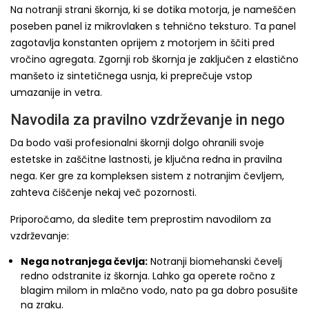
Na notranji strani škornja, ki se dotika motorja, je nameščen
poseben panel iz mikrovlaken s tehnično teksturo. Ta panel
zagotavlja konstanten oprijem z motorjem in ščiti pred
vročino agregata. Zgornji rob škornja je zaključen z elastično
manšeto iz sintetičnega usnja, ki preprečuje vstop
umazanije in vetra.
Navodila za pravilno vzdrževanje in nego
Da bodo vaši profesionalni škornji dolgo ohranili svoje
estetske in zaščitne lastnosti, je ključna redna in pravilna
nega. Ker gre za kompleksen sistem z notranjim čevljem,
zahteva čiščenje nekaj več pozornosti.
Priporočamo, da sledite tem preprostim navodilom za
vzdrževanje:
Nega notranjega čevlja:
Notranji biomehanski čevelj
redno odstranite iz škornja. Lahko ga operete ročno z
blagim milom in mlačno vodo, nato pa ga dobro posušite
na zraku.