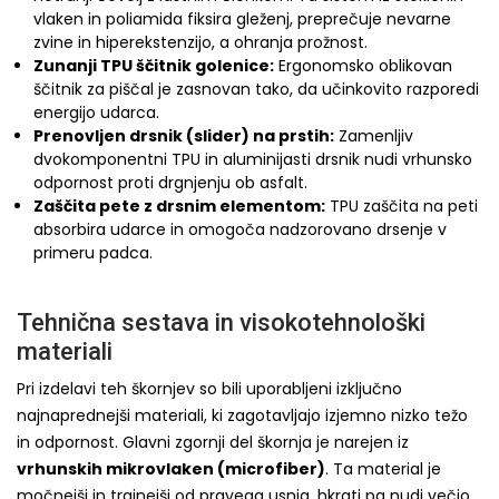
vlaken in poliamida fiksira gleženj, preprečuje nevarne
zvine in hiperekstenzijo, a ohranja prožnost.
Zunanji TPU ščitnik golenice:
Ergonomsko oblikovan
ščitnik za piščal je zasnovan tako, da učinkovito razporedi
energijo udarca.
Prenovljen drsnik (slider) na prstih:
Zamenljiv
dvokomponentni TPU in aluminijasti drsnik nudi vrhunsko
odpornost proti drgnjenju ob asfalt.
Zaščita pete z drsnim elementom:
TPU zaščita na peti
absorbira udarce in omogoča nadzorovano drsenje v
primeru padca.
Tehnična sestava in visokotehnološki
materiali
Pri izdelavi teh škornjev so bili uporabljeni izključno
najnaprednejši materiali, ki zagotavljajo izjemno nizko težo
in odpornost. Glavni zgornji del škornja je narejen iz
vrhunskih mikrovlaken (microfiber)
. Ta material je
močnejši in trajnejši od pravega usnja, hkrati pa nudi večjo