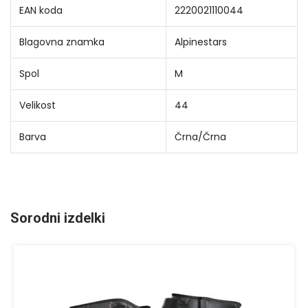
EAN koda
2220021110044
Blagovna znamka
Alpinestars
Spol
M
Velikost
44
Barva
Črna/Črna
Sorodni izdelki