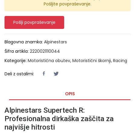
Pošljite povpraševanje.
Pošlji povpraševanje
Blagovna znamka:
Alpinestars
Šifra artikla:
2220021110044
Kategorije:
Motoristična obutev
,
Motoristični škornji
,
Racing
Deli z ostalimi:
OPIS
Alpinestars Supertech R:
Profesionalna dirkaška zaščita za
najvišje hitrosti