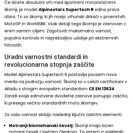
Če iščete absolutni vrh med športnimi motorističnimi
škornji, je model
Alpinestars Supertech R
edina prava
izbira. To so škornji, ki jih nosijo vrhunski dirkači v prvenstvih
MotoGP in WorldSBK. Vsak detajl tega škornja je zasnovan z
enim samim ciljem. Zagotoviti maksimalno varnost,
popolno kontrolo in neprekosljivo udobje pri ekstremnih
hitrostih.
Uradni varnostni standardi in
revolucionarna stopnja zaščite
Model Alpinestars Supertech R postavlja povsem nova
merila na področju varnosti. Škornji so v celoti certificirani v
skladu s strogim evropskim standardom
CE EN 13634
.
Zaradi svoje edinstvene dvodelne zasnove ponujajo zaščito,
ki presega večino standardnih moto škornjev.
Za vašo varnost skrbijo naslednji ključni zaščitni elementi:
Notranji biomehanski čevelj:
Škornji imajo ločen
notranji čevelj z lastnim členkom. Ta sistem iz steklenih