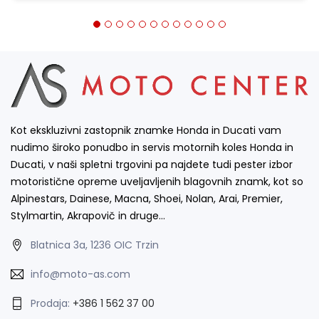
Kot ekskluzivni zastopnik znamke Honda in Ducati vam
nudimo široko ponudbo in servis motornih koles Honda in
Ducati, v naši spletni trgovini pa najdete tudi pester izbor
motoristične opreme uveljavljenih blagovnih znamk, kot so
Alpinestars, Dainese, Macna, Shoei, Nolan, Arai, Premier,
Stylmartin, Akrapovič in druge…
Blatnica 3a, 1236 OIC Trzin
info@moto-as.com
Prodaja:
+386 1 562 37 00