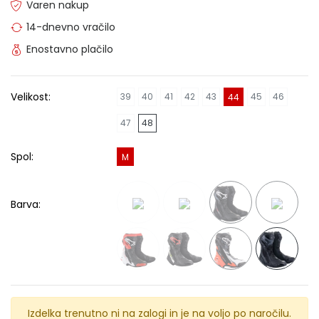
Varen nakup
14-dnevno vračilo
Enostavno plačilo
Velikost:
39
40
41
42
43
45
46
44
47
48
Spol:
M
Barva:
Izdelka trenutno ni na zalogi in je na voljo po naročilu.