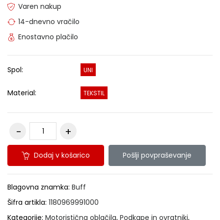
Varen nakup
14-dnevno vračilo
Enostavno plačilo
Spol:
UNI
Material:
TEKSTIL
Dodaj v košarico
Pošlji povpraševanje
Blagovna znamka:
Buff
Šifra artikla:
1180969991000
Kategorije:
Motoristična oblačila
,
Podkape in ovratniki
,