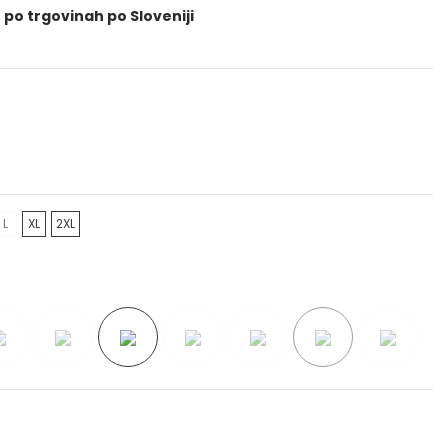
 po trgovinah po Sloveniji
L
XL
2XL