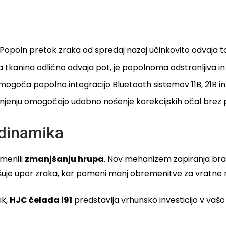
Popoln pretok zraka od spredaj nazaj učinkovito odvaja top
a tkanina odlično odvaja pot, je popolnoma odstranljiva in
ogoča popolno integracijo Bluetooth sistemov 11B, 21B in
injenju omogočajo udobno nošenje korekcijskih očal brez p
odinamika
amenili
zmanjšanju hrupa
. Nov mehanizem zapiranja bradn
jšuje upor zraka, kar pomeni manj obremenitve za vratne m
ik,
HJC čelada i91
predstavlja vrhunsko investicijo v vašo