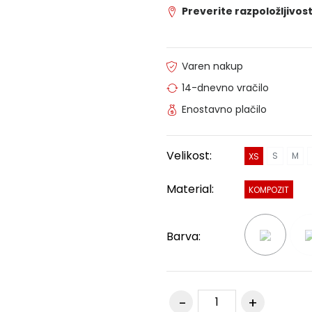
Preverite razpoložljivost
Varen nakup
14-dnevno vračilo
Enostavno plačilo
Velikost:
S
M
XS
Material:
KOMPOZIT
Barva: