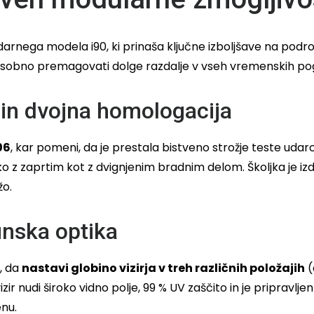
rnega modela i90, ki prinaša ključne izboljšave na podro
sobno premagovati dolge razdalje v vseh vremenskih pogoji
 in dvojna homologacija
06
, kar pomeni, da je prestala bistveno strožje teste uda
tako z zaprtim kot z dvignjenim bradnim delom. Školjka je 
žo.
hunska optika
, da
nastavi globino vizirja v treh različnih položajih
(
ir nudi široko vidno polje, 99 % UV zaščito in je pripravlje
nu.