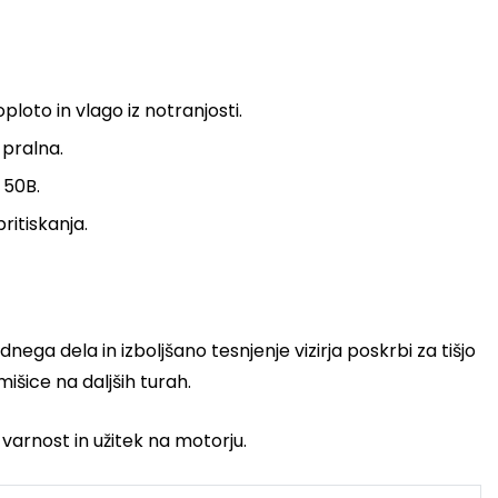
loto in vlago iz notranjosti.
 pralna.
 50B.
ritiskanja.
ega dela in izboljšano tesnjenje vizirja poskrbi za tišjo
išice na daljših turah.
 varnost in užitek na motorju.