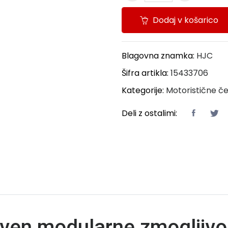
Dodaj v košarico
Blagovna znamka:
HJC
Šifra artikla:
15433706
Kategorije:
Motoristične č
Deli z ostalimi:
aven modularne zmogljivo