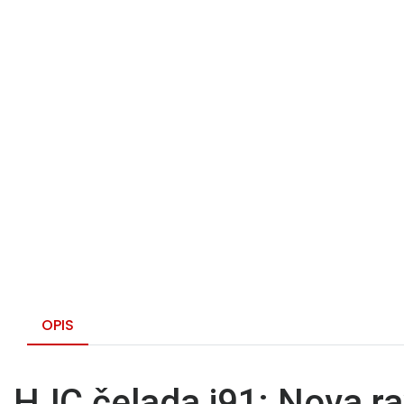
OPIS
HJC čelada i91: Nova r