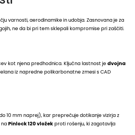
čju varnosti, aerodinamike in udobja. Zasnovana je za
h, ne da bi pri tem sklepali kompromise pri zaščiti.
rcev kot njena predhodnica. Ključna lastnost je
dvojna
izdelana iz napredne polikarbonatne zmesi s CAD
do 10 mm naprej), kar preprečuje dotikanje vizirja z
n na
Pinlock 120 vložek
proti rošenju, ki zagotavlja