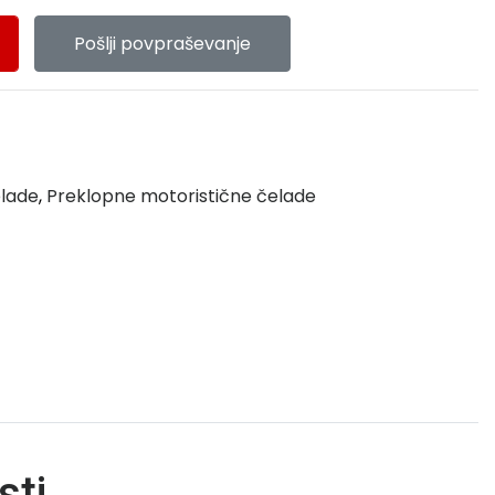
Pošlji povpraševanje
elade
,
Preklopne motoristične čelade
sti