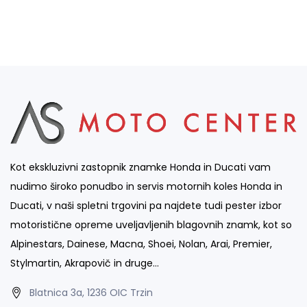
Kot ekskluzivni zastopnik znamke Honda in Ducati vam
nudimo široko ponudbo in servis motornih koles Honda in
Ducati, v naši spletni trgovini pa najdete tudi pester izbor
motoristične opreme uveljavljenih blagovnih znamk, kot so
Alpinestars, Dainese, Macna, Shoei, Nolan, Arai, Premier,
Stylmartin, Akrapovič in druge…
Blatnica 3a, 1236 OIC Trzin