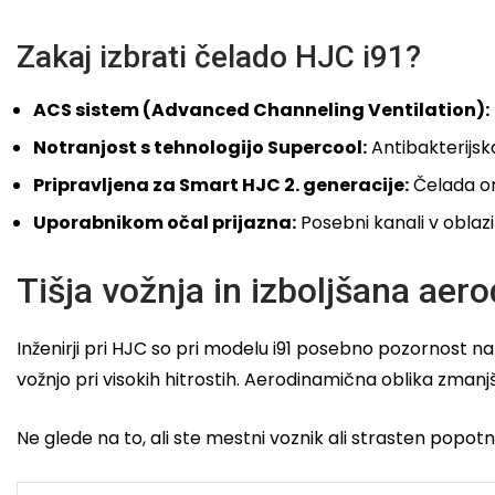
Zakaj izbrati čelado HJC i91?
ACS sistem (Advanced Channeling Ventilation):
Notranjost s tehnologijo Supercool:
Antibakterijsk
Pripravljena za Smart HJC 2. generacije:
Čelada om
Uporabnikom očal prijazna:
Posebni kanali v oblaz
Tišja vožnja in izboljšana aer
Inženirji pri HJC so pri modelu i91 posebno pozornost n
vožnjo pri visokih hitrostih. Aerodinamična oblika zman
Ne glede na to, ali ste mestni voznik ali strasten popotn