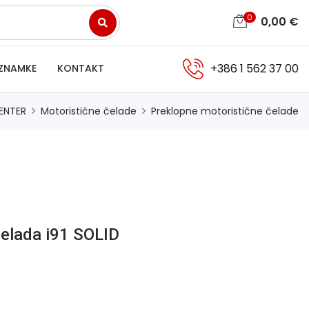
0
0,00
€
+386 1 562 37 00
ZNAMKE
KONTAKT
ENTER
Motoristične čelade
Preklopne motoristične čelade
elada i91 SOLID