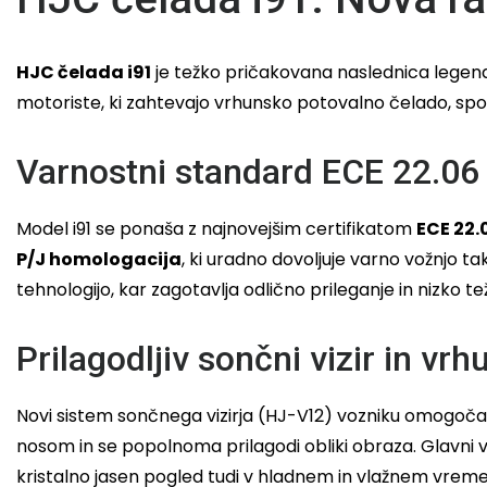
HJC čelada i91
je težko pričakovana naslednica legenda
motoriste, ki zahtevajo vrhunsko potovalno čelado, spo
Varnostni standard ECE 22.06
Model i91 se ponaša z najnovejšim certifikatom
ECE 22.
P/J homologacija
, ki uradno dovoljuje varno vožnjo 
tehnologijo, kar zagotavlja odlično prileganje in nizko te
Prilagodljiv sončni vizir in vr
Novi sistem sončnega vizirja (HJ-V12) vozniku omogoča
nosom in se popolnoma prilagodi obliki obraza. Glavni viz
kristalno jasen pogled tudi v hladnem in vlažnem vreme