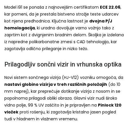
Model i91 se ponaša z najnovejšim certifikatom
ECE 22.06
,
kar pomeni, da je prestala bistveno strožje teste udarcev
kot njena predhodnica. Ključna lastnost je
dvojna P/J
homologacija
, ki uradno dovoljuje varno vožnjo tako z
zaprtim kot z dvignjenim bradnim delom. Školjka je izdelana
iz napredne polikarbonatne zmesi s CAD tehnologijo, kar
zagotavlja odlično prileganje in nizko težo.
Prilagodljiv sončni vizir in vrhunska optika
Novi sistem sončnega vizirja (HJ-V12) vozniku omogoča, da
nastavi globino vizirja v treh različnih položajih
(do 10
mm naprej), kar preprečuje dotikanje vizirja z nosom in se
popolnoma prilagodi obliki obraza. Glavni vizir nudi široko
vidno polje, 99 % UV zaščito in je pripravljen na
Pinlock 120
vložek
proti rošenju, ki zagotavlja kristalno jasen pogled
tudi v hladnem in vlažnem vremenu.