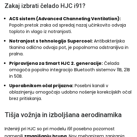
Zakaj izbrati čelado HJC i91?
ACS sistem (Advanced Channeling Ventilation):
Popoln pretok zraka od spredaj nazaj učinkovito odvaja
toploto in vlago iz notranjosti.
Notranjost s tehnologijo Supercool:
Antibakterijska
tkanina odlično odvaja pot, je popolnoma odstranljiva in
pralna.
Pripravljena za Smart HJC 2. generacije:
Čelada
omogoča popolno integracijo Bluetooth sistemov 11B, 21B
in 50B.
Uporabnikom očal prijazna:
Posebni kanali v
oblazinjenju omogočajo udobno nošenje korekcijskih očal
brez pritiskanja.
Tišja vožnja in izboljšana aerodinamika
Inženirji pri HJC so pri modelu i91 posebno pozornost
namenili
zmanjšanju hrupa
. Nov mehanizem zapiranja