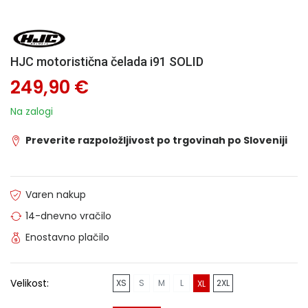
HJC motoristična čelada i91 SOLID
249,90 €
Na zalogi
Preverite razpoložljivost po trgovinah po Sloveniji
Varen nakup
14-dnevno vračilo
Enostavno plačilo
Velikost:
XS
S
M
L
2XL
XL