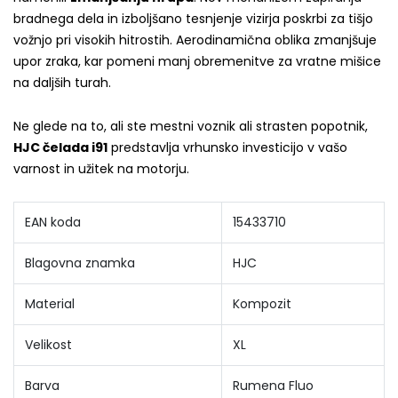
bradnega dela in izboljšano tesnjenje vizirja poskrbi za tišjo
vožnjo pri visokih hitrostih. Aerodinamična oblika zmanjšuje
upor zraka, kar pomeni manj obremenitve za vratne mišice
na daljših turah.
Ne glede na to, ali ste mestni voznik ali strasten popotnik,
HJC čelada i91
predstavlja vrhunsko investicijo v vašo
varnost in užitek na motorju.
EAN koda
15433710
Blagovna znamka
HJC
Material
Kompozit
Velikost
XL
Barva
Rumena Fluo