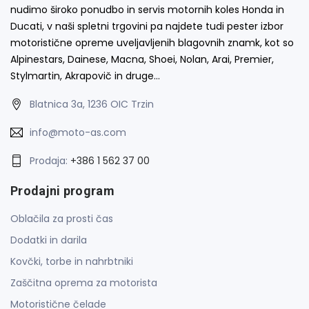
nudimo široko ponudbo in servis motornih koles Honda in
Ducati, v naši spletni trgovini pa najdete tudi pester izbor
motoristične opreme uveljavljenih blagovnih znamk, kot so
Alpinestars, Dainese, Macna, Shoei, Nolan, Arai, Premier,
Stylmartin, Akrapovič in druge…
Blatnica 3a, 1236 OIC Trzin
info@moto-as.com
Prodaja:
+386 1 562 37 00
Prodajni program
Oblačila za prosti čas
Dodatki in darila
Kovčki, torbe in nahrbtniki
Zaščitna oprema za motorista
Motoristične čelade