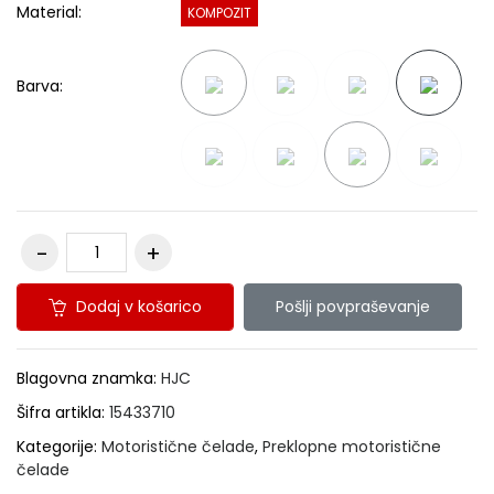
Material:
KOMPOZIT
Barva:
Dodaj v košarico
Pošlji povpraševanje
Blagovna znamka:
HJC
Šifra artikla:
15433710
Kategorije:
Motoristične čelade
,
Preklopne motoristične
čelade