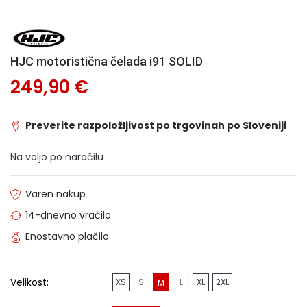
HJC motoristična čelada i91 SOLID
249,90 €
Preverite razpoložljivost po trgovinah po Sloveniji
Na voljo po naročilu
Varen nakup
14-dnevno vračilo
Enostavno plačilo
Velikost:
XS
S
L
XL
2XL
M