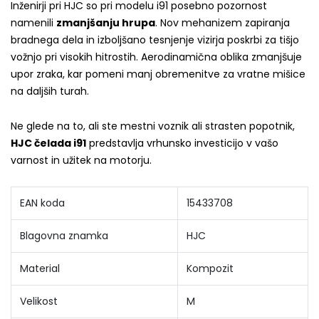
Inženirji pri HJC so pri modelu i91 posebno pozornost
namenili
zmanjšanju hrupa
. Nov mehanizem zapiranja
bradnega dela in izboljšano tesnjenje vizirja poskrbi za tišjo
vožnjo pri visokih hitrostih. Aerodinamična oblika zmanjšuje
upor zraka, kar pomeni manj obremenitve za vratne mišice
na daljših turah.
Ne glede na to, ali ste mestni voznik ali strasten popotnik,
HJC čelada i91
predstavlja vrhunsko investicijo v vašo
varnost in užitek na motorju.
EAN koda
15433708
Blagovna znamka
HJC
Material
Kompozit
Velikost
M