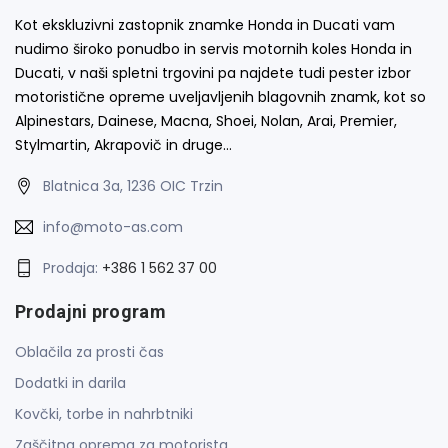
Kot ekskluzivni zastopnik znamke Honda in Ducati vam
nudimo široko ponudbo in servis motornih koles Honda in
Ducati, v naši spletni trgovini pa najdete tudi pester izbor
motoristične opreme uveljavljenih blagovnih znamk, kot so
Alpinestars, Dainese, Macna, Shoei, Nolan, Arai, Premier,
Stylmartin, Akrapovič in druge…
Blatnica 3a, 1236 OIC Trzin
info@moto-as.com
Prodaja:
+386 1 562 37 00
Prodajni program
Oblačila za prosti čas
Dodatki in darila
Kovčki, torbe in nahrbtniki
Zaščitna oprema za motorista