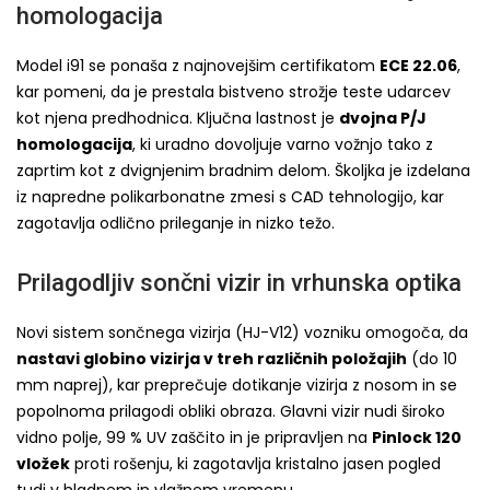
homologacija
Model i91 se ponaša z najnovejšim certifikatom
ECE 22.06
,
kar pomeni, da je prestala bistveno strožje teste udarcev
kot njena predhodnica. Ključna lastnost je
dvojna P/J
homologacija
, ki uradno dovoljuje varno vožnjo tako z
zaprtim kot z dvignjenim bradnim delom. Školjka je izdelana
iz napredne polikarbonatne zmesi s CAD tehnologijo, kar
zagotavlja odlično prileganje in nizko težo.
Prilagodljiv sončni vizir in vrhunska optika
Novi sistem sončnega vizirja (HJ-V12) vozniku omogoča, da
nastavi globino vizirja v treh različnih položajih
(do 10
mm naprej), kar preprečuje dotikanje vizirja z nosom in se
popolnoma prilagodi obliki obraza. Glavni vizir nudi široko
vidno polje, 99 % UV zaščito in je pripravljen na
Pinlock 120
vložek
proti rošenju, ki zagotavlja kristalno jasen pogled