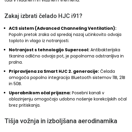
tudi v hladnem in vlažnem vremenu.
Zakaj izbrati čelado HJC i91?
ACS sistem (Advanced Channeling Ventilation):
Popoln pretok zraka od spredaj nazaj učinkovito odvaja
toploto in vlago iz notranjosti.
Notranjost s tehnologijo Supercool:
Antibakterijska
tkanina odlično odvaja pot, je popolnoma odstranljiva in
pralna.
Pripravljena za Smart HJC 2. generacije:
Čelada
omogoča popolno integracijo Bluetooth sistemov 11B, 21B
in 50B.
Uporabnikom očal prijazna:
Posebni kanali v
oblazinjenju omogočajo udobno nošenje korekcijskih očal
brez pritiskanja.
Tišja vožnja in izboljšana aerodinamika