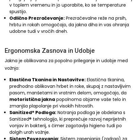
v toplem vremenu in jo uporabite, ko se temperature
spustijo.
Odlično Prezračevanje:
Prezračevalne reže na prsih,
hrbtu in rokah omogočajo, da jakna diha in vas ohranja
udobne tudi v vročih dneh.
Ergonomska Zasnova in Udobje
Jakna je oblikovana za popolno prileganje in udobje med
vožnjo:
Elastična Tkanina in Nastavitve:
Elastična tkanina,
predhodno oblikovan hrbet in roke, skupaj z nastavljivim
pasom, manšetami in vratnim delom, omogočajo, da
motoristična jakna
popolnoma objame vaše telo in
zmanjša plapolanje pri visokih hitrostih.
Sanitized® Podloga:
Notranja podloga je obdelana s
Sanitized® tehnologijo, ki preprečuje razvoj neprijetnih
vonjav in bakterij, s čimer zagotavlja higieno tudi po
dolgih urah vožnje.
Sistem Povezovanja:
Sistem zapenjanja (zadrga) za