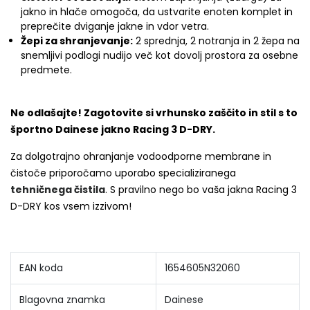
jakno in hlače omogoča, da ustvarite enoten komplet in
preprečite dviganje jakne in vdor vetra.
Žepi za shranjevanje:
2 sprednja, 2 notranja in 2 žepa na
snemljivi podlogi nudijo več kot dovolj prostora za osebne
predmete.
Ne odlašajte! Zagotovite si vrhunsko zaščito in stil s to
športno Dainese jakno Racing 3 D-DRY.
Za dolgotrajno ohranjanje vodoodporne membrane in
čistoče priporočamo uporabo specializiranega
tehničnega čistila
. S pravilno nego bo vaša jakna Racing 3
D-DRY kos vsem izzivom!
EAN koda
1654605N32060
Blagovna znamka
Dainese