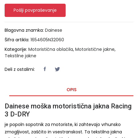
Pošlji povpraševanje
Blagovna znamka:
Dainese
Šifra artikla:
1654605N32060
Kategorije:
Motoristična oblačila
,
Motoristične jakne
,
Tekstilne jakne
Deli z ostalimi:
OPIS
Dainese moška motoristična jakna Racing
3 D-DRY
je popoln sopotnik za motoriste, ki zahtevajo vrhunsko
zmogljivost, zaščito in vsestranskost. Ta tekstilna jakna