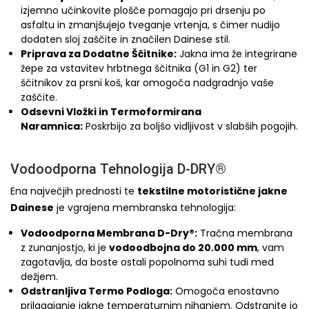
izjemno učinkovite plošče pomagajo pri drsenju po
asfaltu in zmanjšujejo tveganje vrtenja, s čimer nudijo
dodaten sloj zaščite in značilen Dainese stil.
Priprava za Dodatne Ščitnike:
Jakna ima že integrirane
žepe za vstavitev hrbtnega ščitnika (G1 in G2) ter
ščitnikov za prsni koš, kar omogoča nadgradnjo vaše
zaščite.
Odsevni Vložki in Termoformirana
Naramnica:
Poskrbijo za boljšo vidljivost v slabših pogojih.
Vodoodporna Tehnologija D-DRY®
Ena največjih prednosti te
tekstilne motoristične jakne
Dainese
je vgrajena membranska tehnologija:
Vodoodporna Membrana D-Dry®:
Tračna membrana
z zunanjostjo, ki je
vodoodbojna do 20.000 mm
, vam
zagotavlja, da boste ostali popolnoma suhi tudi med
dežjem.
Odstranljiva Termo Podloga:
Omogoča enostavno
prilagajanje jakne temperaturnim nihanjem. Odstranite jo