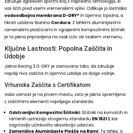
združuje agresiven športni kroj z napredno tehnologijo, ki
vas ščiti pred vsemi vremenskimi vplivi. Odlikuje jo lastniška
vodoodbojna membrana D-DRY®
in izjemno trpežna, a
hkrati udobna tkanina
Cordura
. Z lahkimi aluminijastimi
ramenskimi ploščicami in vgrajenimi kompozitnimi ščitniki
je ta jakna pripravljena na vsak izziv ob vsakem vremenu.
Ključne Lastnosti: Popolna Zaščita in
Udobje
Jakna Racing 3 D-DRY je zasnovana tako, da združuje
najvišji nivo zaščite in izjemno udobje za dolge vožnje.
Vrhunska Zaščita s Certifikatom
Vaša varnost je na prvem mestu, zato je jakna opremljena
z zaščitnimi elementi najvišjega standarda:
Odstranljivi Kompozitni Ščitniki:
Ščitniki na komolcih in
ramenih ustrezajo strogemu standardu
EN 1621.1
, kar
zagotavlja učinkovito absorbcijo udarcev.
Zamenljive Aluminijaste Plošče na Rami:
Te lahke, a