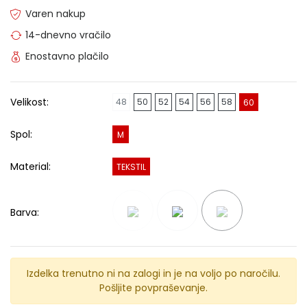
Varen nakup
14-dnevno vračilo
Enostavno plačilo
Velikost:
48
50
52
54
56
58
60
Spol:
M
Material:
TEKSTIL
Barva:
Izdelka trenutno ni na zalogi in je na voljo po naročilu.
Pošljite povpraševanje.