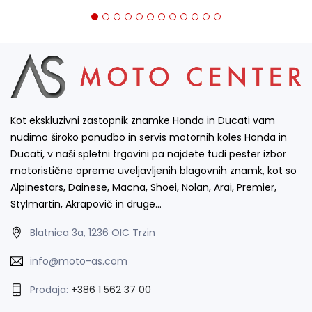
Kot ekskluzivni zastopnik znamke Honda in Ducati vam
nudimo široko ponudbo in servis motornih koles Honda in
Ducati, v naši spletni trgovini pa najdete tudi pester izbor
motoristične opreme uveljavljenih blagovnih znamk, kot so
Alpinestars, Dainese, Macna, Shoei, Nolan, Arai, Premier,
Stylmartin, Akrapovič in druge…
Blatnica 3a, 1236 OIC Trzin
info@moto-as.com
Prodaja:
+386 1 562 37 00