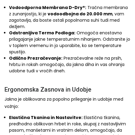
Vodoodporna Membrana D-Dry®:
Tračna membrana
z zunanjostjo, ki je
vodoodbojna do 20.000 mm
, vam
zagotavlja, da boste ostali popolnoma suhi tudi med
dežjem.
Odstranljiva Termo Podloga:
Omogoča enostavno
prilagajanje jakne temperaturnim nihanjem. Odstranite jo
v toplem vremenu in jo uporabite, ko se temperature
spustijo.
Odlično Prezračevanje:
Prezračevalne reže na prsih,
hrbtu in rokah omogočajo, da jakna diha in vas ohranja
udobne tudi v vročih dneh.
Ergonomska Zasnova in Udobje
Jakna je oblikovana za popolno prileganje in udobje med
vožnjo:
Elastična Tkanina in Nastavitve:
Elastična tkanina,
predhodno oblikovan hrbet in roke, skupaj z nastavljivim
pasom, manšetami in vratnim delom, omogočajo, da