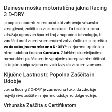
Dainese moška motoristična jakna Racing
3 D-DRY
je popoln sopotnik za motoriste, ki zahtevajo vrhunsko
zmogljivost, zaščito in vsestranskost. Ta tekstilna jakna
združuje agresiven športni kroj z napredno tehnologijo, ki
vas ščiti pred vsemi vremenskimi vplivi. Odlikuje jo lastniška
vodoodbojna membrana D-DRY®
in izjemno trpežna, a
hkrati udobna tkanina
Cordura
. Z lahkimi aluminijastimi
ramenskimi ploščicami in vgrajenimi kompozitnimi ščitniki
je ta jakna pripravljena na vsak izziv ob vsakem vremenu.
Ključne Lastnosti: Popolna Zaščita in
Udobje
Jakna Racing 3 D-DRY je zasnovana tako, da združuje
najvišji nivo zaščite in izjemno udobje za dolge vožnje.
Vrhunska Zaščita s Certifikatom