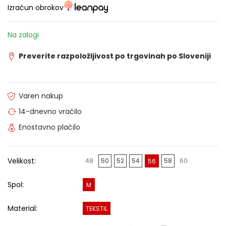
Izračun obrokov
Na zalogi
Preverite razpoložljivost po trgovinah po Sloveniji
Varen nakup
14-dnevno vračilo
Enostavno plačilo
Velikost:
48
50
52
54
58
60
56
Spol:
M
Material:
TEKSTIL