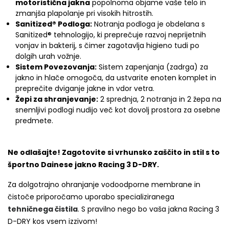
motoristična jakna
popolnoma objame vaše telo in
zmanjša plapolanje pri visokih hitrostih.
Sanitized® Podloga:
Notranja podloga je obdelana s
Sanitized® tehnologijo, ki preprečuje razvoj neprijetnih
vonjav in bakterij, s čimer zagotavlja higieno tudi po
dolgih urah vožnje.
Sistem Povezovanja:
Sistem zapenjanja (zadrga) za
jakno in hlače omogoča, da ustvarite enoten komplet in
preprečite dviganje jakne in vdor vetra.
Žepi za shranjevanje:
2 sprednja, 2 notranja in 2 žepa na
snemljivi podlogi nudijo več kot dovolj prostora za osebne
predmete.
Ne odlašajte! Zagotovite si vrhunsko zaščito in stil s to
športno Dainese jakno Racing 3 D-DRY.
Za dolgotrajno ohranjanje vodoodporne membrane in
čistoče priporočamo uporabo specializiranega
tehničnega čistila
. S pravilno nego bo vaša jakna Racing 3
D-DRY kos vsem izzivom!