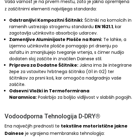
Vaša varnost je na prvem mestu, zato je jakna opremljena
z zaščitnimi elementi najvišjega standarda:
Odstranljivi Kompozitni Ščitniki:
Ščitniki na komolcih in
ramenih ustrezajo strogemu standardu
EN 1621.1
, kar
zagotavlja učinkovito absorbcijo udarcev.
Zamenljive Aluminijaste Plošče na Rami:
Te lahke, a
izjemno učinkovite plošče pomagajo pri drsenju po
asfaltu in zmanjšujejo tveganje vrtenja, s čimer nudijo
dodaten sloj zaščite in značilen Dainese stil.
Priprava za Dodatne Ščitnike:
Jakna ima že integrirane
žepe za vstavitev hrbtnega ščitnika (G1 in G2) ter
ščitnikov za prsni koš, kar omogoča nadgradnjo vaše
zaščite.
Odsevni Vložki in Termoformirana
Naramnica:
Poskrbijo za boljšo vidljivost v slabših pogojih.
Vodoodporna Tehnologija D-DRY®
Ena največjih prednosti te
tekstilne motoristične jakne
Dainese
je vgrajena membranska tehnologija: