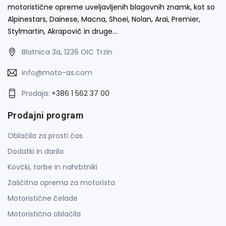
motoristične opreme uveljavljenih blagovnih znamk, kot so
Alpinestars, Dainese, Macna, Shoei, Nolan, Arai, Premier,
Stylmartin, Akrapovič in druge…
Blatnica 3a, 1236 OIC Trzin
info@moto-as.com
Prodaja:
+386 1 562 37 00
Prodajni program
Oblačila za prosti čas
Dodatki in darila
Kovčki, torbe in nahrbtniki
Zaščitna oprema za motorista
Motoristične čelade
Motoristična oblačila