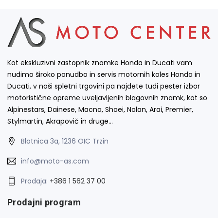
Kot ekskluzivni zastopnik znamke Honda in Ducati vam
nudimo široko ponudbo in servis motornih koles Honda in
Ducati, v naši spletni trgovini pa najdete tudi pester izbor
motoristične opreme uveljavljenih blagovnih znamk, kot so
Alpinestars, Dainese, Macna, Shoei, Nolan, Arai, Premier,
Stylmartin, Akrapovič in druge…
Blatnica 3a, 1236 OIC Trzin
info@moto-as.com
Prodaja:
+386 1 562 37 00
Prodajni program