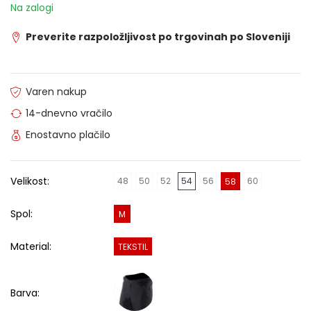
Na zalogi
Preverite razpoložljivost po trgovinah po Sloveniji
Varen nakup
14-dnevno vračilo
Enostavno plačilo
Velikost:
48
50
52
54
56
60
58
Spol:
M
Material:
TEKSTIL
Barva: