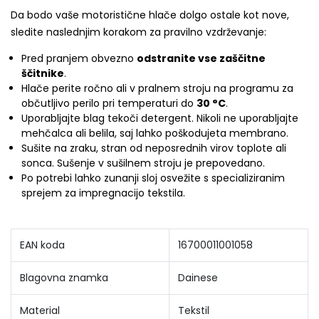
Da bodo vaše motoristične hlače dolgo ostale kot nove,
sledite naslednjim korakom za pravilno vzdrževanje:
Pred pranjem obvezno
odstranite vse zaščitne
ščitnike
.
Hlače perite ročno ali v pralnem stroju na programu za
občutljivo perilo pri temperaturi do
30 °C
.
Uporabljajte blag tekoči detergent. Nikoli ne uporabljajte
mehčalca ali belila, saj lahko poškodujeta membrano.
Sušite na zraku, stran od neposrednih virov toplote ali
sonca. Sušenje v sušilnem stroju je prepovedano.
Po potrebi lahko zunanji sloj osvežite s specializiranim
sprejem za impregnacijo tekstila.
EAN koda
16700011001058
Blagovna znamka
Dainese
Material
Tekstil