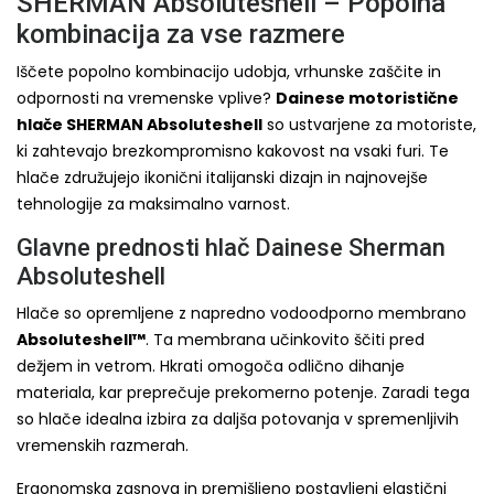
SHERMAN Absoluteshell – Popolna
kombinacija za vse razmere
Iščete popolno kombinacijo udobja, vrhunske zaščite in
odpornosti na vremenske vplive?
Dainese motoristične
hlače SHERMAN Absoluteshell
so ustvarjene za motoriste,
ki zahtevajo brezkompromisno kakovost na vsaki furi. Te
hlače združujejo ikonični italijanski dizajn in najnovejše
tehnologije za maksimalno varnost.
Glavne prednosti hlač Dainese Sherman
Absoluteshell
Hlače so opremljene z napredno vodoodporno membrano
Absoluteshell™
. Ta membrana učinkovito ščiti pred
dežjem in vetrom. Hkrati omogoča odlično dihanje
materiala, kar preprečuje prekomerno potenje. Zaradi tega
so hlače idealna izbira za daljša potovanja v spremenljivih
vremenskih razmerah.
Ergonomska zasnova in premišljeno postavljeni elastični