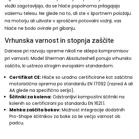
vložki zagotavljajo, da se hlače popolnoma prilagajajo
vašemu telesu. Ne glede na to, ali ste v športnem položaju
na motorju ali uživate v sproščeni potovalni vožnji, vas
hlače ne bodo ovirale pri gibanju.
Vrhunska varnost in stopnja zaščite
Dainese pri razvoju opreme nikoli ne sklepa kompromisov
pri varnosti. Model Sherman Absoluteshell ponuja vrhunsko
zaščito, ki ustreza strogim evropskim standardom:
Certifikat CE:
Hlače so uradno certificirane kot zaščitna
motoristična oprema po standardu EN 17092 (razred A ali
AA glede na specifično serijo).
Ščitniki za kolena:
Odstranljivi kompozitni ščitniki na
kolenih so certificirani po standardu EN 1621.1.
Mehka zaščita bokov:
Možnost integracije dodatnih
Pro-Shape ščitnikov za boke za še večjo varnost ob
padcu.