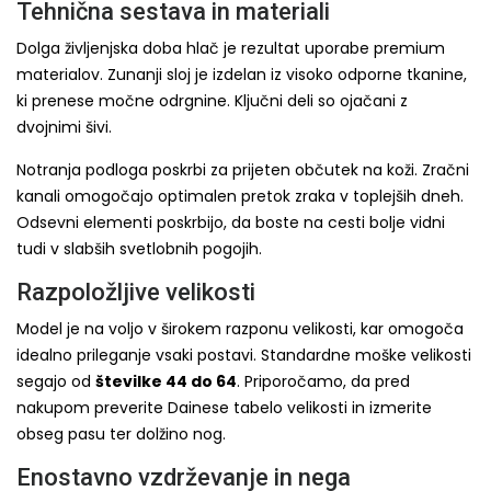
Tehnična sestava in materiali
Dolga življenjska doba hlač je rezultat uporabe premium
materialov. Zunanji sloj je izdelan iz visoko odporne tkanine,
ki prenese močne odrgnine. Ključni deli so ojačani z
dvojnimi šivi.
Notranja podloga poskrbi za prijeten občutek na koži. Zračni
kanali omogočajo optimalen pretok zraka v toplejših dneh.
Odsevni elementi poskrbijo, da boste na cesti bolje vidni
tudi v slabših svetlobnih pogojih.
Razpoložljive velikosti
Model je na voljo v širokem razponu velikosti, kar omogoča
idealno prileganje vsaki postavi. Standardne moške velikosti
segajo od
številke 44 do 64
. Priporočamo, da pred
nakupom preverite Dainese tabelo velikosti in izmerite
obseg pasu ter dolžino nog.
Enostavno vzdrževanje in nega