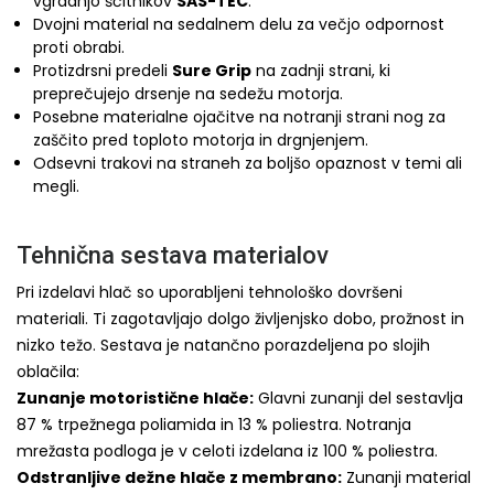
vgradnjo ščitnikov
SAS-TEC
.
Dvojni material na sedalnem delu za večjo odpornost
proti obrabi.
Protizdrsni predeli
Sure Grip
na zadnji strani, ki
preprečujejo drsenje na sedežu motorja.
Posebne materialne ojačitve na notranji strani nog za
zaščito pred toploto motorja in drgnjenjem.
Odsevni trakovi na straneh za boljšo opaznost v temi ali
megli.
Tehnična sestava materialov
Pri izdelavi hlač so uporabljeni tehnološko dovršeni
materiali. Ti zagotavljajo dolgo življenjsko dobo, prožnost in
nizko težo. Sestava je natančno porazdeljena po slojih
oblačila:
Zunanje motoristične hlače:
Glavni zunanji del sestavlja
87 % trpežnega poliamida in 13 % poliestra. Notranja
mrežasta podloga je v celoti izdelana iz 100 % poliestra.
Odstranljive dežne hlače z membrano:
Zunanji material