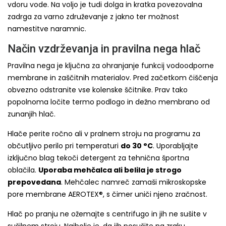
vdoru vode. Na voljo je tudi dolga in kratka povezovalna
zadrga za varno združevanje z jakno ter možnost
namestitve naramnic.
Način vzdrževanja in pravilna nega hlač
Pravilna nega je ključna za ohranjanje funkcij vodoodporne
membrane in zaščitnih materialov. Pred začetkom čiščenja
obvezno odstranite vse kolenske ščitnike. Prav tako
popolnoma ločite termo podlogo in dežno membrano od
zunanjih hlač.
Hlače perite ročno ali v pralnem stroju na programu za
občutljivo perilo pri temperaturi
do 30 °C
. Uporabljajte
izključno blag tekoči detergent za tehnična športna
oblačila.
Uporaba mehčalca ali belila je strogo
prepovedana
. Mehčalec namreč zamaši mikroskopske
pore membrane AEROTEX®, s čimer uniči njeno zračnost.
Hlač po pranju ne ožemajte s centrifugo in jih ne sušite v