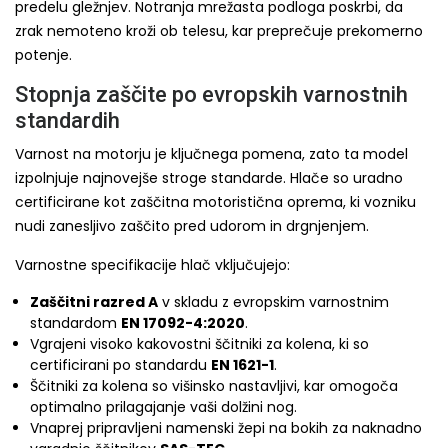
predelu gležnjev. Notranja mrežasta podloga poskrbi, da
zrak nemoteno kroži ob telesu, kar preprečuje prekomerno
potenje.
Stopnja zaščite po evropskih varnostnih
standardih
Varnost na motorju je ključnega pomena, zato ta model
izpolnjuje najnovejše stroge standarde. Hlače so uradno
certificirane kot zaščitna motoristična oprema, ki vozniku
nudi zanesljivo zaščito pred udorom in drgnjenjem.
Varnostne specifikacije hlač vključujejo:
Zaščitni razred A
v skladu z evropskim varnostnim
standardom
EN 17092-4:2020
.
Vgrajeni visoko kakovostni ščitniki za kolena, ki so
certificirani po standardu
EN 1621-1
.
Ščitniki za kolena so višinsko nastavljivi, kar omogoča
optimalno prilagajanje vaši dolžini nog.
Vnaprej pripravljeni namenski žepi na bokih za naknadno