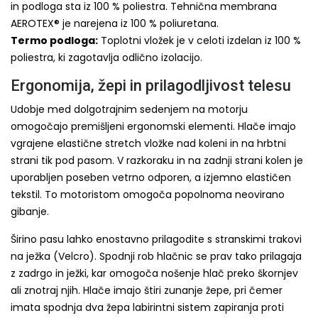
in podloga sta iz 100 % poliestra. Tehnična membrana
AEROTEX® je narejena iz 100 % poliuretana.
Termo podloga:
Toplotni vložek je v celoti izdelan iz 100 %
poliestra, ki zagotavlja odlično izolacijo.
Ergonomija, žepi in prilagodljivost telesu
Udobje med dolgotrajnim sedenjem na motorju
omogočajo premišljeni ergonomski elementi. Hlače imajo
vgrajene elastične stretch vložke nad koleni in na hrbtni
strani tik pod pasom. V razkoraku in na zadnji strani kolen je
uporabljen poseben vetrno odporen, a izjemno elastičen
tekstil. To motoristom omogoča popolnoma neovirano
gibanje.
Širino pasu lahko enostavno prilagodite s stranskimi trakovi
na ježka (Velcro). Spodnji rob hlačnic se prav tako prilagaja
z zadrgo in ježki, kar omogoča nošenje hlač preko škornjev
ali znotraj njih. Hlače imajo štiri zunanje žepe, pri čemer
imata spodnja dva žepa labirintni sistem zapiranja proti