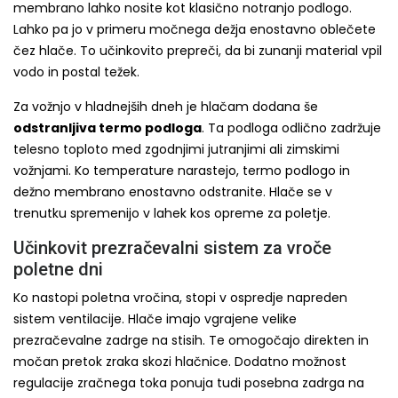
membrano lahko nosite kot klasično notranjo podlogo.
Lahko pa jo v primeru močnega dežja enostavno oblečete
čez hlače. To učinkovito prepreči, da bi zunanji material vpil
vodo in postal težek.
Za vožnjo v hladnejših dneh je hlačam dodana še
odstranljiva termo podloga
. Ta podloga odlično zadržuje
telesno toploto med zgodnjimi jutranjimi ali zimskimi
vožnjami. Ko temperature narastejo, termo podlogo in
dežno membrano enostavno odstranite. Hlače se v
trenutku spremenijo v lahek kos opreme za poletje.
Učinkovit prezračevalni sistem za vroče
poletne dni
Ko nastopi poletna vročina, stopi v ospredje napreden
sistem ventilacije. Hlače imajo vgrajene velike
prezračevalne zadrge na stisih. Te omogočajo direkten in
močan pretok zraka skozi hlačnice. Dodatno možnost
regulacije zračnega toka ponuja tudi posebna zadrga na