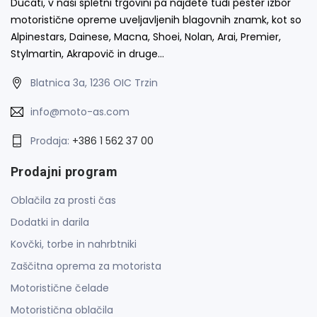
Ducati, v naši spletni trgovini pa najdete tudi pester izbor
motoristične opreme uveljavljenih blagovnih znamk, kot so
Alpinestars, Dainese, Macna, Shoei, Nolan, Arai, Premier,
Stylmartin, Akrapovič in druge…
Blatnica 3a, 1236 OIC Trzin
info@moto-as.com
Prodaja:
+386 1 562 37 00
Prodajni program
Oblačila za prosti čas
Dodatki in darila
Kovčki, torbe in nahrbtniki
Zaščitna oprema za motorista
Motoristične čelade
Motoristična oblačila