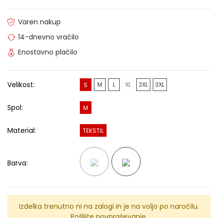
Varen nakup
14-dnevno vračilo
Enostavno plačilo
Velikost:
M
L
XL
2XL
3XL
S
Spol:
M
Material:
TEKSTIL
Barva:
Izdelka trenutno ni na zalogi in je na voljo po naročilu.
Pošljite povpraševanje.