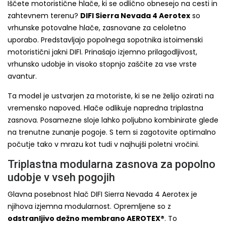
Iščete motoristične hlače, ki se odlično obnesejo na cesti in
zahtevnem terenu?
DIFI Sierra Nevada 4 Aerotex
so
vrhunske potovalne hlače, zasnovane za celoletno
uporabo. Predstavljajo popolnega sopotnika istoimenski
motoristični jakni DIFI. Prinašajo izjemno prilagodljivost,
vrhunsko udobje in visoko stopnjo zaščite za vse vrste
avantur.
Ta model je ustvarjen za motoriste, ki se ne želijo ozirati na
vremensko napoved. Hlače odlikuje napredna triplastna
zasnova. Posamezne sloje lahko poljubno kombinirate glede
na trenutne zunanje pogoje. S tem si zagotovite optimalno
počutje tako v mrazu kot tudi v najhujši poletni vročini.
Triplastna modularna zasnova za popolno
udobje v vseh pogojih
Glavna posebnost hlač DIFI Sierra Nevada 4 Aerotex je
njihova izjemna modularnost. Opremljene so z
odstranljivo dežno membrano AEROTEX®
. To