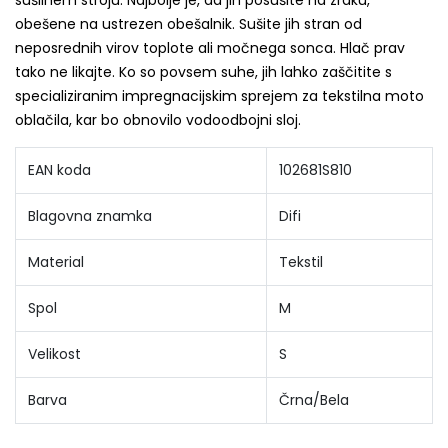
sušilnem stroju. Najbolje je, da jih posušite na zraku,
obešene na ustrezen obešalnik. Sušite jih stran od
neposrednih virov toplote ali močnega sonca. Hlač prav
tako ne likajte. Ko so povsem suhe, jih lahko zaščitite s
specializiranim impregnacijskim sprejem za tekstilna moto
oblačila, kar bo obnovilo vodoodbojni sloj.
EAN koda
102681S810
Blagovna znamka
Difi
Material
Tekstil
Spol
M
Velikost
S
Barva
Črna/Bela