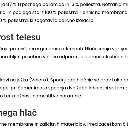
lja 87 % trpežnega poliamida in 13 % poliestra. Notranja mr
ial in podloga sta iz 100 % poliestra. Tehnična membrana 
0 % poliestra, ki zagotavlja odlično izolacijo.
vost telesu
 premišljeni ergonomski elementi. Hlače imajo vgrajene e
je uporabljen poseben vetrno odporen, a izjemno elastiče
kovi na ježka (Velcro). Spodnji rob hlačnic se prav tako p
 žepe, pri čemer imata spodnja dva žepa labirintni sistem za
no ter možnost namestitve naramnic.
nega hlač
orne membrane in zaščitnih materialov. Pred začetkom čiš