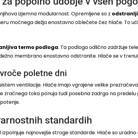
 za popolno udobje v vseh pogo
 njihova izjemna modularnost. Opremljene so z
odstranl
meru močnega dežja enostavno oblečete čez hlače. To učink
anljiva termo podloga
. Ta podloga odlično zadržuje tel
 dežno membrano enostavno odstranite. Hlače se v trenut
 vroče poletne dni
sistem ventilacije. Hlače imajo vgrajene velike prezračev
je zračnega toka ponuja tudi posebna zadrga na predelu g
potenje.
varnostnih standardih
izpolnjuje najnovejše stroge standarde. Hlače so uradno c