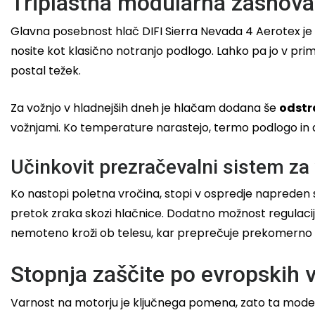
Triplastna modularna zasnova
Glavna posebnost hlač DIFI Sierra Nevada 4 Aerotex je
nosite kot klasično notranjo podlogo. Lahko pa jo v pri
postal težek.
Za vožnjo v hladnejših dneh je hlačam dodana še
odstr
vožnjami. Ko temperature narastejo, termo podlogo in
Učinkovit prezračevalni sistem za
Ko nastopi poletna vročina, stopi v ospredje napreden 
pretok zraka skozi hlačnice. Dodatno možnost regulaci
nemoteno kroži ob telesu, kar preprečuje prekomerno 
Stopnja zaščite po evropskih 
Varnost na motorju je ključnega pomena, zato ta model 