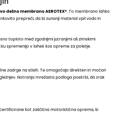
jih
jivo dežno membrano AEROTEX®
. To membrano lahko
ovito prepreči, da bi zunanji material vpil vodo in
esno toploto med zgodnjimi jutranjimi ali zimskimi
ku spremenijo v lahek kos opreme za poletje.
alne zadrge na stisih. Te omogočajo direkten in močan
ležnjev. Notranja mrežasta podloga poskrbi, da zrak
ertificirane kot zaščitna motoristična oprema, ki