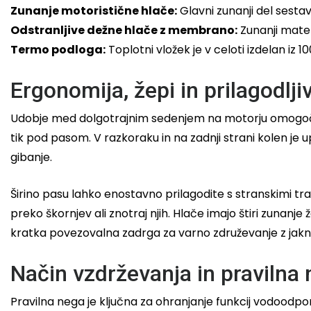
Zunanje motoristične hlače:
Glavni zunanji del sestav
Odstranljive dežne hlače z membrano:
Zunanji mater
Termo podloga:
Toplotni vložek je v celoti izdelan iz 10
Ergonomija, žepi in prilagodlji
Udobje med dolgotrajnim sedenjem na motorju omogočajo
tik pod pasom. V razkoraku in na zadnji strani kolen 
gibanje.
Širino pasu lahko enostavno prilagodite s stranskimi tra
preko škornjev ali znotraj njih. Hlače imajo štiri zunanje
kratka povezovalna zadrga za varno združevanje z jak
Način vzdrževanja in pravilna 
Pravilna nega je ključna za ohranjanje funkcij vodoodp