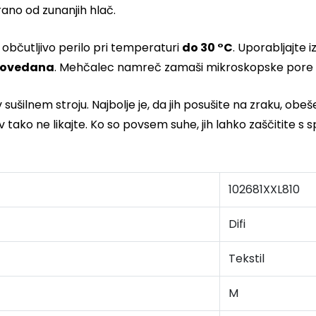
no od zunanjih hlač.
občutljivo perilo pri temperaturi
do 30 °C
. Uporabljajte 
epovedana
. Mehčalec namreč zamaši mikroskopske pore 
 sušilnem stroju. Najbolje je, da jih posušite na zraku, obe
tako ne likajte. Ko so povsem suhe, jih lahko zaščitite s 
102681XXL810
Difi
Tekstil
M