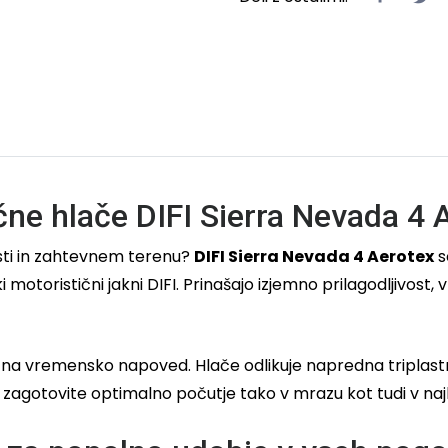
ne hlače DIFI Sierra Nevada 4 A
esti in zahtevnem terenu?
DIFI Sierra Nevada 4 Aerotex
s
otoristični jakni DIFI. Prinašajo izjemno prilagodljivost, 
rati na vremensko napoved. Hlače odlikuje napredna tripla
zagotovite optimalno počutje tako v mrazu kot tudi v najhu