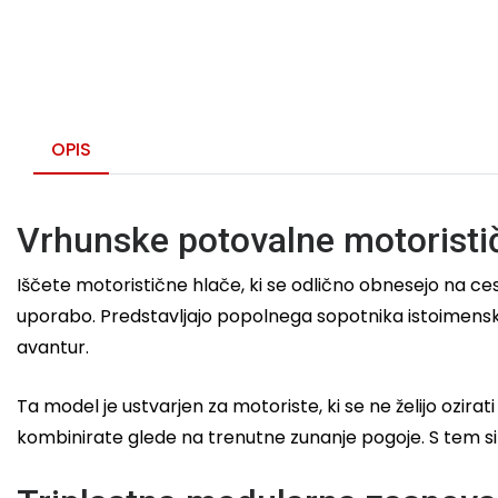
OPIS
Vrhunske potovalne motoristič
Iščete motoristične hlače, ki se odlično obnesejo na c
uporabo. Predstavljajo popolnega sopotnika istoimenski m
avantur.
Ta model je ustvarjen za motoriste, ki se ne želijo ozi
kombinirate glede na trenutne zunanje pogoje. S tem si 