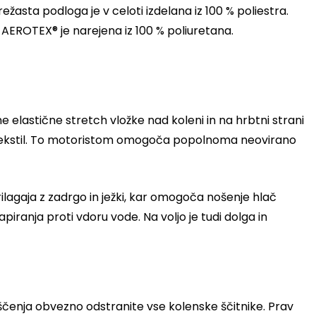
ežasta podloga je v celoti izdelana iz 100 % poliestra.
AEROTEX® je narejena iz 100 % poliuretana.
lastične stretch vložke nad koleni in na hrbtni strani
n tekstil. To motoristom omogoča popolnoma neovirano
rilagaja z zadrgo in ježki, kar omogoča nošenje hlač
piranja proti vdoru vode. Na voljo je tudi dolga in
čenja obvezno odstranite vse kolenske ščitnike. Prav