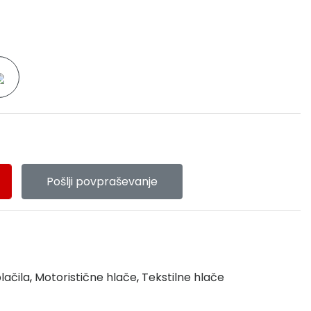
Pošlji povpraševanje
lačila
,
Motoristične hlače
,
Tekstilne hlače