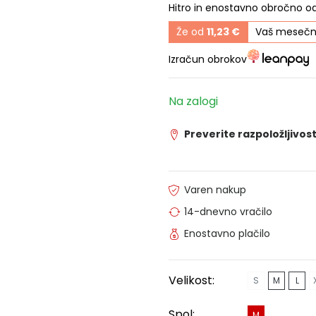
Hitro in enostavno obročno o
Že od
11,23 €
Vaš mesečn
Izračun obrokov
Na zalogi
Preverite razpoložljivost
Varen nakup
14-dnevno vračilo
Enostavno plačilo
Velikost:
S
M
L
Spol:
M