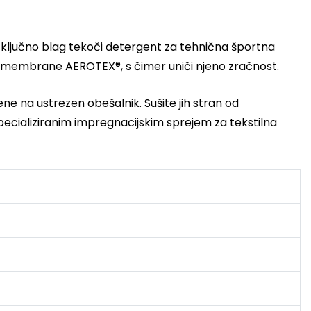
izključno blag tekoči detergent za tehnična športna
membrane AEROTEX®, s čimer uniči njeno zračnost.
šene na ustrezen obešalnik. Sušite jih stran od
specializiranim impregnacijskim sprejem za tekstilna