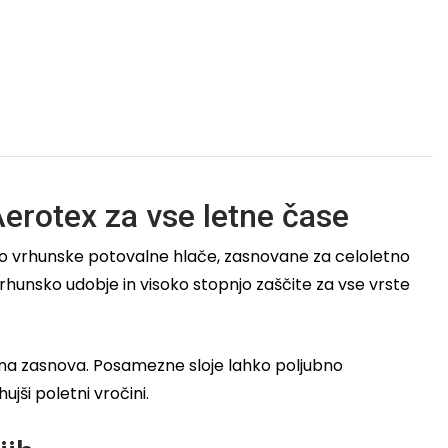
erotex za vse letne čase
o vrhunske potovalne hlače, zasnovane za celoletno
vrhunsko udobje in visoko stopnjo zaščite za vse vrste
stna zasnova. Posamezne sloje lahko poljubno
jši poletni vročini.