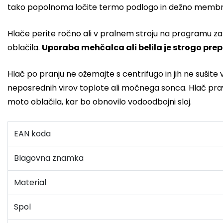
tako popolnoma ločite termo podlogo in dežno membra
Hlače perite ročno ali v pralnem stroju na programu za 
oblačila.
Uporaba mehčalca ali belila je strogo pr
Hlač po pranju ne ožemajte s centrifugo in jih ne sušite v
neposrednih virov toplote ali močnega sonca. Hlač prav 
moto oblačila, kar bo obnovilo vodoodbojni sloj.
EAN koda
Blagovna znamka
Material
Spol