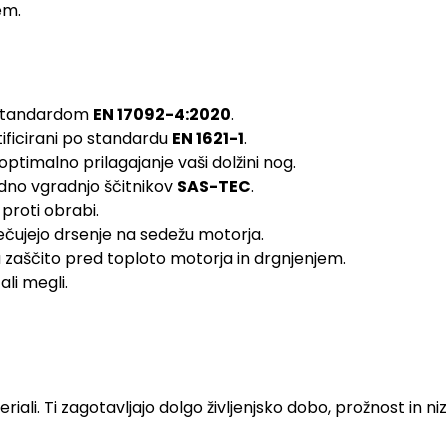
em.
 standardom
EN 17092-4:2020
.
rtificirani po standardu
EN 1621-1
.
optimalno prilagajanje vaši dolžini nog.
adno vgradnjo ščitnikov
SAS-TEC
.
proti obrabi.
rečujejo drsenje na sedežu motorja.
 zaščito pred toploto motorja in drgnjenjem.
li megli.
riali. Ti zagotavljajo dolgo življenjsko dobo, prožnost in n