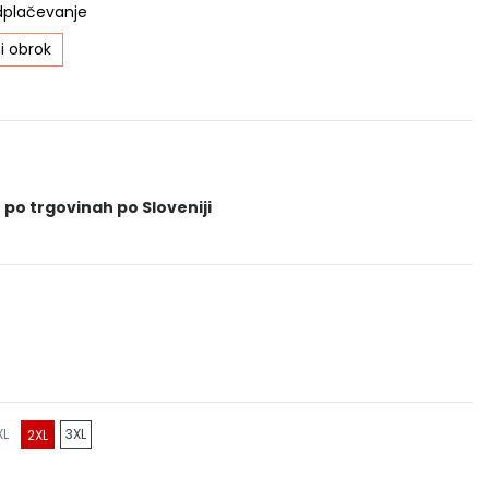
dplačevanje
i obrok
 po trgovinah po Sloveniji
XL
3XL
2XL