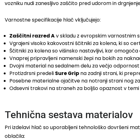
vozniku nudi zanesljivo zaščito pred udorom in drgnjenj
Varnostne specifikacije hlač vključujejo:
Zaščitni razred A
v skladu z evropskim varnostnim
Vgrajeni visoko kakovostni ščitniki za kolena, ki so ce
Ščitniki za kolena so višinsko nastavljivi, kar omogoča 
Vnaprej pripravljeni namenski žepi na bokih za nakn
Dvojni material na sedalnem delu za večjo odpornost 
Protizdrsni predeli
Sure Grip
na zadnji strani, ki prep
Posebne materialne ojačitve na notranji strani nog za
Odsevni trakovi na straneh za boljšo opaznost v temi a
Tehnična sestava materialov
Pri izdelavi hlač so uporabljeni tehnološko dovršeni mate
oblačila: