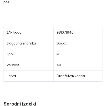
peš.
EAN koda
981071940
Blagovna znamka
Ducati
Spol
M
Velikost
40
Barva
Črna/Siva/Rdeča
Sorodni izdelki