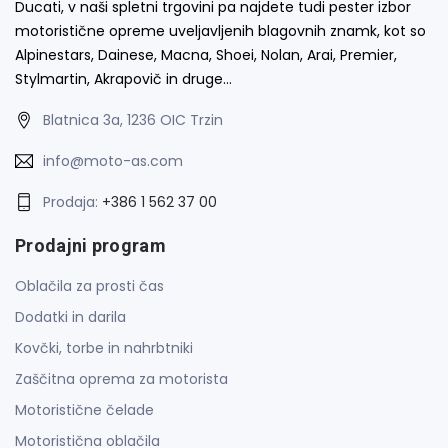
Ducati, v naši spletni trgovini pa najdete tudi pester izbor
motoristične opreme uveljavljenih blagovnih znamk, kot so
Alpinestars, Dainese, Macna, Shoei, Nolan, Arai, Premier,
Stylmartin, Akrapovič in druge…
Blatnica 3a, 1236 OIC Trzin
info@moto-as.com
Prodaja:
+386 1 562 37 00
Prodajni program
Oblačila za prosti čas
Dodatki in darila
Kovčki, torbe in nahrbtniki
Zaščitna oprema za motorista
Motoristične čelade
Motoristična oblačila