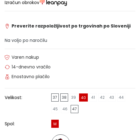
Izračun obrokov
Preverite razpoložljivost po trgovinah po Sloveniji
Na voljo po naročilu
Varen nakup
14-dnevno vračilo
Enostavno plačilo
Velikost:
37
38
39
41
42
43
44
40
45
46
47
Spol:
M