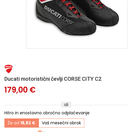
Ducati motoristični čevlji CORSE CITY C2
179,00 €
ali
Hitro in enostavno obročno odplačevanje
Že od
16,82 €
Vaš mesečni obrok