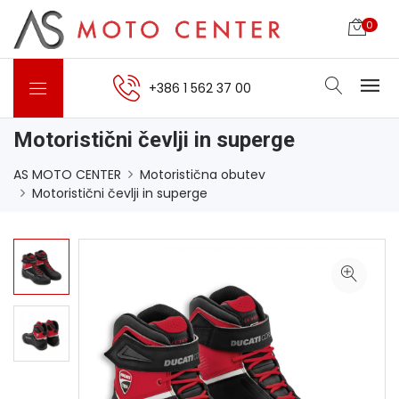
0
+386 1 562 37 00
Motoristični čevlji in superge
AS MOTO CENTER
Motoristična obutev
Motoristični čevlji in superge