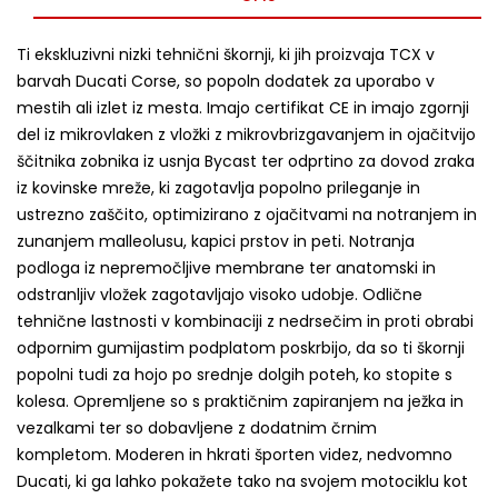
Ti ekskluzivni nizki tehnični škornji, ki jih proizvaja TCX v
barvah Ducati Corse, so popoln dodatek za uporabo v
mestih ali izlet iz mesta.
Imajo certifikat CE in imajo zgornji
del iz mikrovlaken z vložki z mikrovbrizgavanjem in ojačitvijo
ščitnika zobnika iz usnja Bycast ter odprtino za dovod zraka
iz kovinske mreže, ki zagotavlja popolno prileganje in
ustrezno zaščito, optimizirano z ojačitvami na notranjem in
zunanjem malleolusu, kapici prstov in peti.
Notranja
podloga iz nepremočljive membrane ter anatomski in
odstranljiv vložek zagotavljajo visoko udobje.
Odlične
tehnične lastnosti v kombinaciji z nedrsečim in proti obrabi
odpornim gumijastim podplatom poskrbijo, da so ti škornji
popolni tudi za hojo po srednje dolgih poteh, ko stopite s
kolesa.
Opremljene so s praktičnim zapiranjem na ježka in
vezalkami ter so dobavljene z dodatnim črnim
kompletom.
Moderen in hkrati športen videz, nedvomno
Ducati, ki ga lahko pokažete tako na svojem motociklu kot