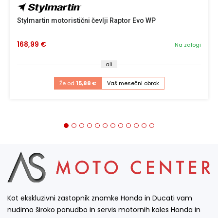
Stylmartin motoristični čevlji Raptor Evo WP
168,99 €
Na zalogi
ali
Že od
15,88 €
Vaš mesečni obrok
Kot ekskluzivni zastopnik znamke Honda in Ducati vam
nudimo široko ponudbo in servis motornih koles Honda in