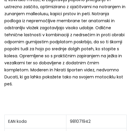
ustrezno zaščito, optimizirano z ojačitvami na notranjem in
zunanjem malleolusu, kapici prstov in peti.
Notranja
podloga iz nepremočljive membrane ter anatomski in
odstranljiv vložek zagotavljajo visoko udobje.
Odlične
tehnične lastnosti v kombinaciji z nedrsečim in proti obrabi
odpornim gumijastim podplatom poskrbijo, da so ti škornji
popolni tudi za hojo po srednje dolgih poteh, ko stopite s
kolesa.
Opremljene so s praktičnim zapiranjem na ježka in
vezalkami ter so dobavljene z dodatnim črnim
kompletom.
Moderen in hkrati športen videz, nedvomno
Ducati, ki ga lahko pokažete tako na svojem motociklu kot
peš.
EAN koda
981071942