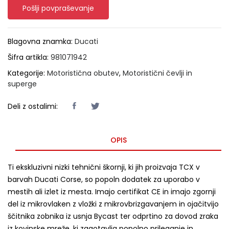
Pošlji povpraševanje
Blagovna znamka:
Ducati
Šifra artikla:
981071942
Kategorije:
Motoristična obutev
,
Motoristični čevlji in
superge
Deli z ostalimi:
OPIS
Ti ekskluzivni nizki tehnični škornji, ki jih proizvaja TCX v
barvah Ducati Corse, so popoln dodatek za uporabo v
mestih ali izlet iz mesta.
Imajo certifikat CE in imajo zgornji
del iz mikrovlaken z vložki z mikrovbrizgavanjem in ojačitvijo
ščitnika zobnika iz usnja Bycast ter odprtino za dovod zraka
iz kovinske mreže, ki zagotavlja popolno prileganje in