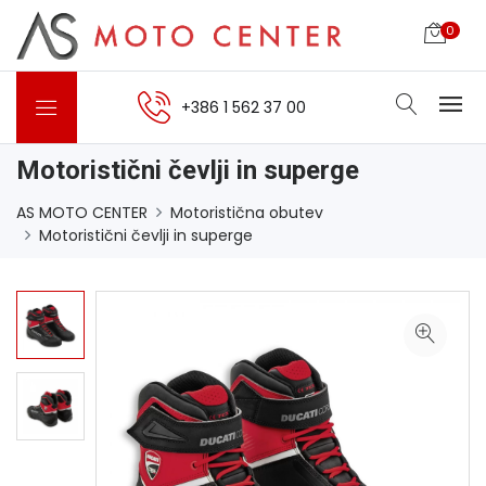
0
+386 1 562 37 00
Motoristični čevlji in superge
AS MOTO CENTER
Motoristična obutev
Motoristični čevlji in superge