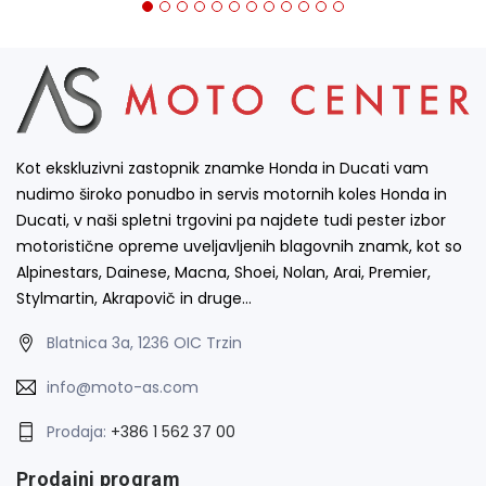
Kot ekskluzivni zastopnik znamke Honda in Ducati vam
nudimo široko ponudbo in servis motornih koles Honda in
Ducati, v naši spletni trgovini pa najdete tudi pester izbor
motoristične opreme uveljavljenih blagovnih znamk, kot so
Alpinestars, Dainese, Macna, Shoei, Nolan, Arai, Premier,
Stylmartin, Akrapovič in druge…
Blatnica 3a, 1236 OIC Trzin
info@moto-as.com
Prodaja:
+386 1 562 37 00
Prodajni program