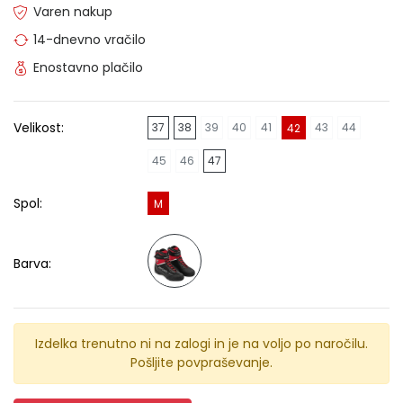
Varen nakup
14-dnevno vračilo
Enostavno plačilo
Velikost:
37
38
39
40
41
43
44
42
45
46
47
Spol:
M
Barva:
Izdelka trenutno ni na zalogi in je na voljo po naročilu.
Pošljite povpraševanje.