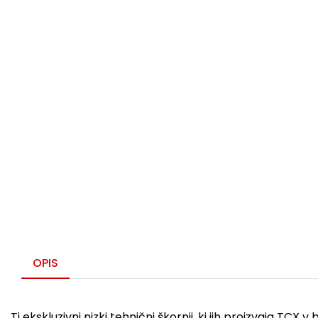
OPIS
Ti ekskluzivni nizki tehnični škornji, ki jih proizvaja TC