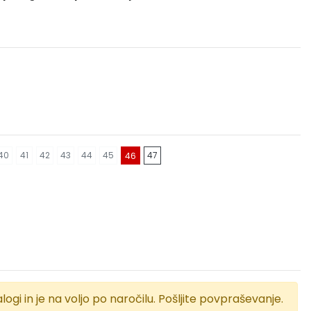
40
41
42
43
44
45
47
46
logi in je na voljo po naročilu. Pošljite povpraševanje.