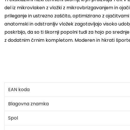
del iz mikrovlaken z vložki z mikrovbrizgavanjem in ojač
prileganje in ustrezno zaščito, optimizirano z ojačitvam
anatomski in odstranljiv vložek zagotavljajo visoko udob
poskrbijo, da so ti škornji popolni tudi za hojo po srednj
z dodatnim črnim kompletom.
Moderen in hkrati šport
EAN koda
Blagovna znamka
Spol