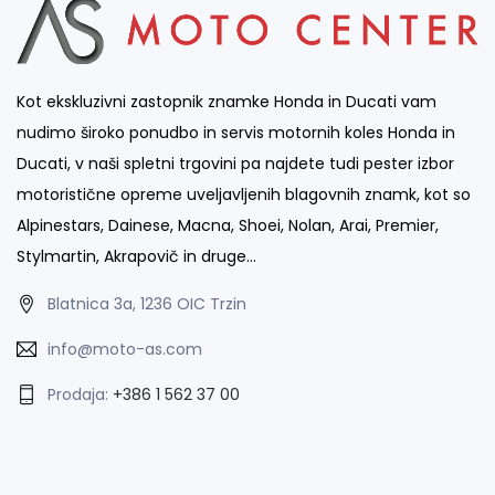
Kot ekskluzivni zastopnik znamke Honda in Ducati vam
nudimo široko ponudbo in servis motornih koles Honda in
Ducati, v naši spletni trgovini pa najdete tudi pester izbor
motoristične opreme uveljavljenih blagovnih znamk, kot so
Alpinestars, Dainese, Macna, Shoei, Nolan, Arai, Premier,
Stylmartin, Akrapovič in druge…
Blatnica 3a, 1236 OIC Trzin
info@moto-as.com
Prodaja:
+386 1 562 37 00