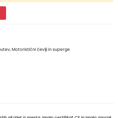
butev
,
Motoristični čevlji in superge
ih ali izlet iz mesta.
Imajo certifikat CE in imajo zgornji