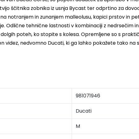
itvijo ščitnika zobnika iz usnja Bycast ter odprtino za dov
i na notranjem in zunanjem malleolusu, kapici prstov in pet
je.
Odlične tehnične lastnosti v kombinaciji z nedrsečim 
e dolgih poteh, ko stopite s kolesa.
Opremljene so s praktič
en videz, nedvomno Ducati, ki ga lahko pokažete tako na 
981071946
Ducati
M