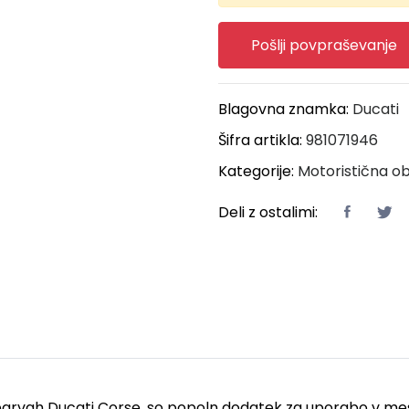
Pošlji povpraševanje
Blagovna znamka:
Ducati
Šifra artikla:
981071946
Kategorije:
Motoristična o
Deli z ostalimi:
X v barvah Ducati Corse, so popoln dodatek za uporabo v mest