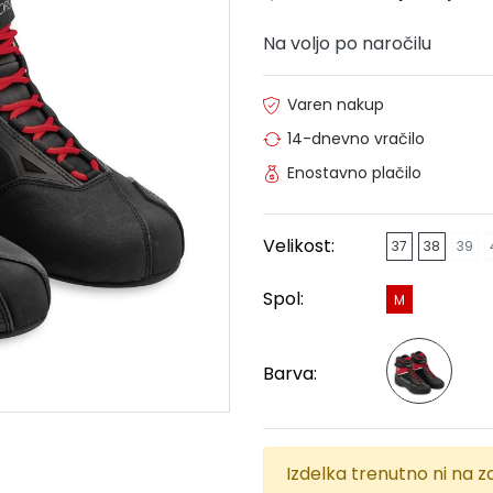
Na voljo po naročilu
Varen nakup
14-dnevno vračilo
Enostavno plačilo
Velikost:
37
38
39
Spol:
M
Barva:
Izdelka trenutno ni na za