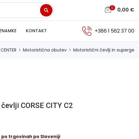
0
0,00
€
+386 1 562 37 00
ZNAMKE
KONTAKT
 CENTER
Motoristična obutev
Motoristični čevlji in superge
i čevlji CORSE CITY C2
 po trgovinah po Sloveniji