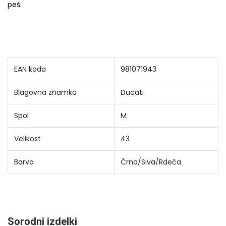
peš.
EAN koda
981071943
Blagovna znamka
Ducati
Spol
M
Velikost
43
Barva
Črna/Siva/Rdeča
Sorodni izdelki