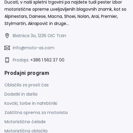
Ducati, v naši spletni trgovini pa najdete tudi pester izbor
motoristične opreme uveljavljenih blagovnih znamk, kot so
Alpinestars, Dainese, Macna, Shoei, Nolan, Arai, Premier,
Stylmartin, Akrapovič in druge…
Blatnica 3a, 1236 OIC Trzin
info@moto-as.com
Prodaja:
+386 1 562 37 00
Prodajni program
Oblačila za prosti čas
Dodatki in darila
Kovčki, torbe in nahrbtniki
Zaščitna oprema za motorista
Motoristične čelade
Motoristična oblačila