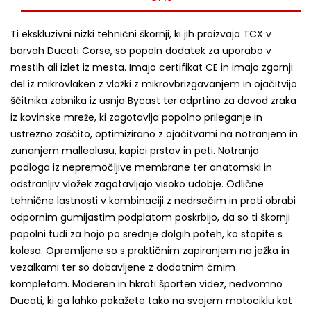
Ti ekskluzivni nizki tehnični škornji, ki jih proizvaja TCX v
barvah Ducati Corse, so popoln dodatek za uporabo v
mestih ali izlet iz mesta.
Imajo certifikat CE in imajo zgornji
del iz mikrovlaken z vložki z mikrovbrizgavanjem in ojačitvijo
ščitnika zobnika iz usnja Bycast ter odprtino za dovod zraka
iz kovinske mreže, ki zagotavlja popolno prileganje in
ustrezno zaščito, optimizirano z ojačitvami na notranjem in
zunanjem malleolusu, kapici prstov in peti.
Notranja
podloga iz nepremočljive membrane ter anatomski in
odstranljiv vložek zagotavljajo visoko udobje.
Odlične
tehnične lastnosti v kombinaciji z nedrsečim in proti obrabi
odpornim gumijastim podplatom poskrbijo, da so ti škornji
popolni tudi za hojo po srednje dolgih poteh, ko stopite s
kolesa.
Opremljene so s praktičnim zapiranjem na ježka in
vezalkami ter so dobavljene z dodatnim črnim
kompletom.
Moderen in hkrati športen videz, nedvomno
Ducati, ki ga lahko pokažete tako na svojem motociklu kot