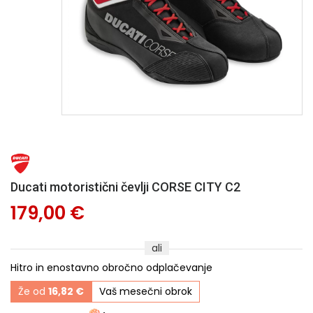
Ducati motoristični čevlji CORSE CITY C2
179,00 €
ali
Hitro in enostavno obročno odplačevanje
Že od
16,82 €
Vaš mesečni obrok