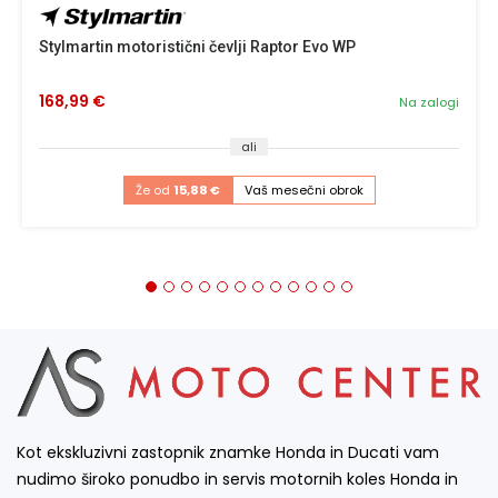
Stylmartin motoristični čevlji Raptor Evo WP
168,99 €
Na zalogi
ali
Že od
15,88 €
Vaš mesečni obrok
Kot ekskluzivni zastopnik znamke Honda in Ducati vam
nudimo široko ponudbo in servis motornih koles Honda in