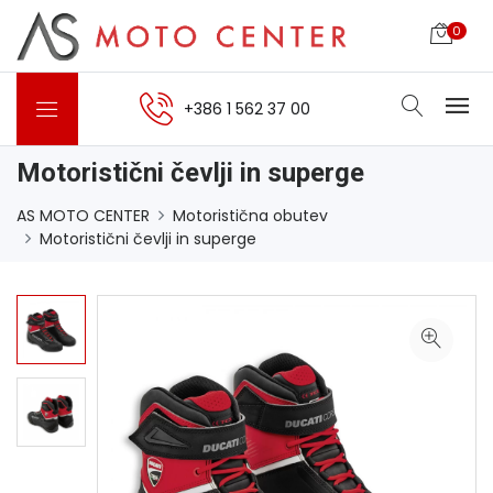
0
+386 1 562 37 00
Motoristični čevlji in superge
AS MOTO CENTER
Motoristična obutev
Motoristični čevlji in superge