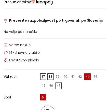
Izračun obrokov
Preverite razpoložljivost po trgovinah po Sloveniji
Na voljo po naročilu
Varen nakup
14-dnevno vračilo
Enostavno plačilo
Velikost:
37
38
39
40
41
42
44
43
45
46
47
Spol:
M