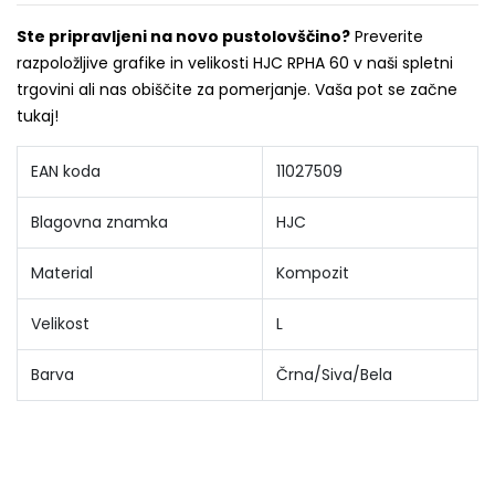
Ste pripravljeni na novo pustolovščino?
Preverite
razpoložljive grafike in velikosti HJC RPHA 60 v naši spletni
trgovini ali nas obiščite za pomerjanje. Vaša pot se začne
tukaj!
EAN koda
11027509
Blagovna znamka
HJC
Material
Kompozit
Velikost
L
Barva
Črna/Siva/Bela