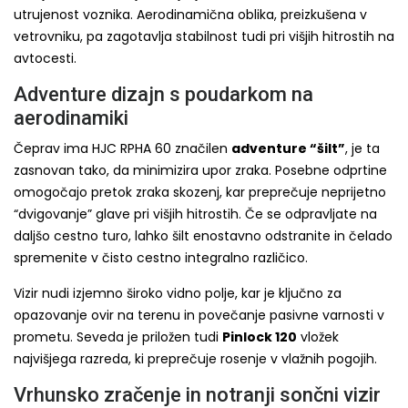
utrujenost voznika. Aerodinamična oblika, preizkušena v
vetrovniku, pa zagotavlja stabilnost tudi pri višjih hitrostih na
avtocesti.
Adventure dizajn s poudarkom na
aerodinamiki
Čeprav ima HJC RPHA 60 značilen
adventure “šilt”
, je ta
zasnovan tako, da minimizira upor zraka. Posebne odprtine
omogočajo pretok zraka skozenj, kar preprečuje neprijetno
“dvigovanje” glave pri višjih hitrostih. Če se odpravljate na
daljšo cestno turo, lahko šilt enostavno odstranite in čelado
spremenite v čisto cestno integralno različico.
Vizir nudi izjemno široko vidno polje, kar je ključno za
opazovanje ovir na terenu in povečanje pasivne varnosti v
prometu. Seveda je priložen tudi
Pinlock 120
vložek
najvišjega razreda, ki preprečuje rosenje v vlažnih pogojih.
Vrhunsko zračenje in notranji sončni vizir