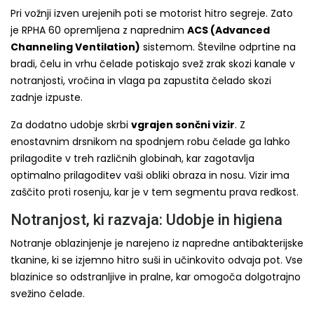
Pri vožnji izven urejenih poti se motorist hitro segreje. Zato
je RPHA 60 opremljena z naprednim
ACS (Advanced
Channeling Ventilation)
sistemom. Številne odprtine na
bradi, čelu in vrhu čelade potiskajo svež zrak skozi kanale v
notranjosti, vročina in vlaga pa zapustita čelado skozi
zadnje izpuste.
Za dodatno udobje skrbi
vgrajen sončni vizir
. Z
enostavnim drsnikom na spodnjem robu čelade ga lahko
prilagodite v treh različnih globinah, kar zagotavlja
optimalno prilagoditev vaši obliki obraza in nosu. Vizir ima
zaščito proti rosenju, kar je v tem segmentu prava redkost.
Notranjost, ki razvaja: Udobje in higiena
Notranje oblazinjenje je narejeno iz napredne antibakterijske
tkanine, ki se izjemno hitro suši in učinkovito odvaja pot. Vse
blazinice so odstranljive in pralne, kar omogoča dolgotrajno
svežino čelade.