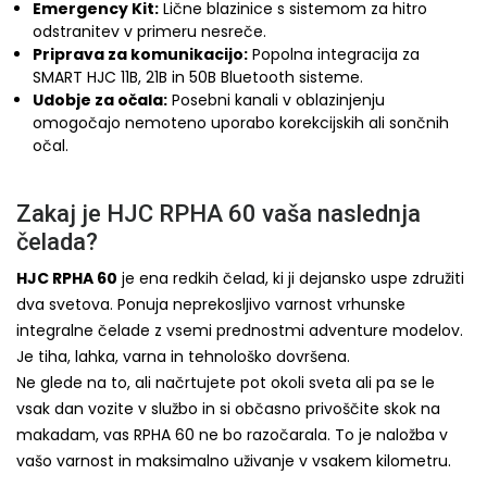
Emergency Kit:
Lične blazinice s sistemom za hitro
odstranitev v primeru nesreče.
Priprava za komunikacijo:
Popolna integracija za
SMART HJC 11B, 21B in 50B Bluetooth sisteme.
Udobje za očala:
Posebni kanali v oblazinjenju
omogočajo nemoteno uporabo korekcijskih ali sončnih
očal.
Zakaj je HJC RPHA 60 vaša naslednja
čelada?
HJC RPHA 60
je ena redkih čelad, ki ji dejansko uspe združiti
dva svetova. Ponuja neprekosljivo varnost vrhunske
integralne čelade z vsemi prednostmi adventure modelov.
Je tiha, lahka, varna in tehnološko dovršena.
Ne glede na to, ali načrtujete pot okoli sveta ali pa se le
vsak dan vozite v službo in si občasno privoščite skok na
makadam, vas RPHA 60 ne bo razočarala. To je naložba v
vašo varnost in maksimalno uživanje v vsakem kilometru.