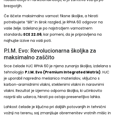
brezpotjih.
Če iščete maksimalno varnost fiksne školjke, a hkrati
potrebujete “šilt” in širok razgled, je RPHA 60 odgovor na
vaše želje. Izdelana je po najstrožjem varnostnem
standardu
ECE 22.06
, kar pomeni, da je pripravljena na
najhujše izzive na vaši poti.
P.I.M. Evo: Revolucionarna školjka za
maksimalno zaščito
Srce čelade HJC RPHA 60 je njena zunanja školjka, izdelana s
tehnologijo
P.I.M. Evo (Premium Integrated Matrix)
. HJC
je uporabil napredno mešanico materialov, vključno s
karbon-aramidnimi vlakni, steklenimi vlakni in naravnimi
vlakni. Rezultat je izjemno odporna školjka, ki učinkovito
razprši silo udarca, hkrati pa ostaja presenetljivo lahka.
Lahkost čelade je ključna pri daljših potovanjih in tehnični
vožnji na terenu, saj zmanjšuje obremenitev vratnih mišic in