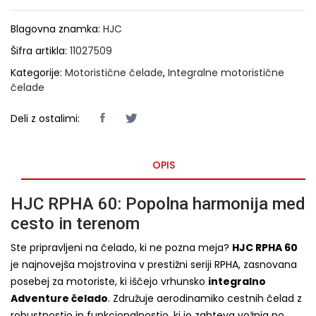
Blagovna znamka:
HJC
Šifra artikla:
11027509
Kategorije:
Motoristične čelade
,
Integralne motoristične
čelade
Deli z ostalimi:
OPIS
HJC RPHA 60: Popolna harmonija med
cesto in terenom
Ste pripravljeni na čelado, ki ne pozna meja?
HJC RPHA 60
je najnovejša mojstrovina v prestižni seriji RPHA, zasnovana
posebej za motoriste, ki iščejo vrhunsko
integralno
Adventure čelado
. Združuje aerodinamiko cestnih čelad z
robustnostjo in funkcionalnostjo, ki jo zahteva vožnja po