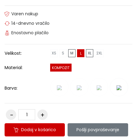
Varen nakup
14-dnevno vračilo
Enostavno plačilo
Velikost:
XS
S
M
XL
2XL
L
Material:
KOMPOZIT
Barva:
Dodaj v košarico
Pošlji povpraševanje