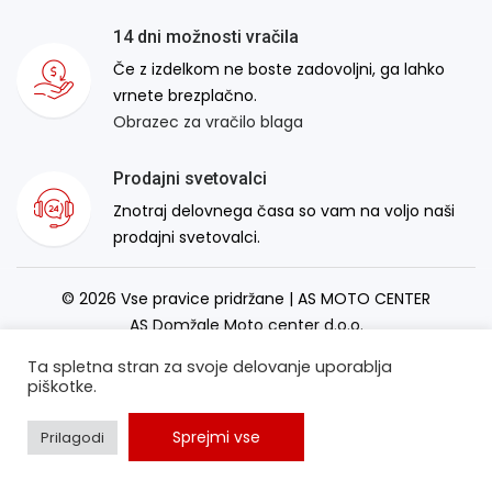
14 dni možnosti vračila
Če z izdelkom ne boste zadovoljni, ga lahko
vrnete brezplačno.
Obrazec za vračilo blaga
Prodajni svetovalci
Znotraj delovnega časa so vam na voljo naši
prodajni svetovalci.
© 2026 Vse pravice pridržane | AS MOTO CENTER
AS Domžale Moto center d.o.o.
Izdelava spletne strani:
RSMT
Ta spletna stran za svoje delovanje uporablja
piškotke.
Sprejmi vse
Prilagodi