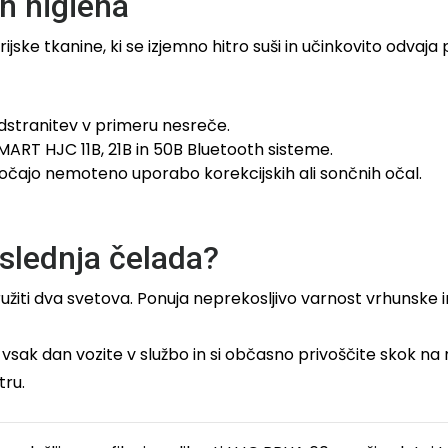
in higiena
ske tkanine, ki se izjemno hitro suši in učinkovito odvaja p
odstranitev v primeru nesreče.
MART HJC 11B, 21B in 50B Bluetooth sisteme.
očajo nemoteno uporabo korekcijskih ali sončnih očal.
slednja čelada?
združiti dva svetova. Ponuja neprekosljivo varnost vrhuns
 le vsak dan vozite v službo in si občasno privoščite skok
tru.