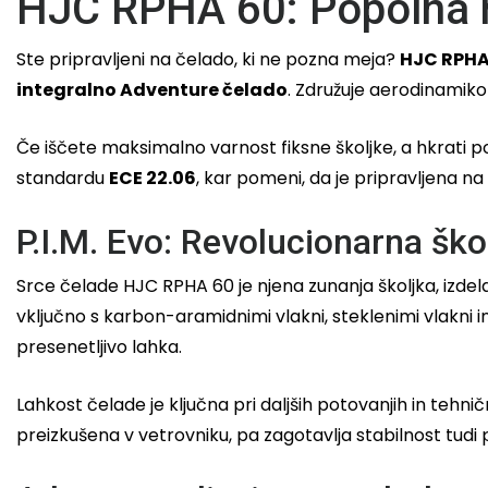
HJC RPHA 60: Popolna 
Ste pripravljeni na čelado, ki ne pozna meja?
HJC RPHA
integralno Adventure čelado
. Združuje aerodinamiko 
Če iščete maksimalno varnost fiksne školjke, a hkrati po
standardu
ECE 22.06
, kar pomeni, da je pripravljena na 
P.I.M. Evo: Revolucionarna šk
Srce čelade HJC RPHA 60 je njena zunanja školjka, izdel
vključno s karbon-aramidnimi vlakni, steklenimi vlakni in
presenetljivo lahka.
Lahkost čelade je ključna pri daljših potovanjih in tehni
preizkušena v vetrovniku, pa zagotavlja stabilnost tudi pr