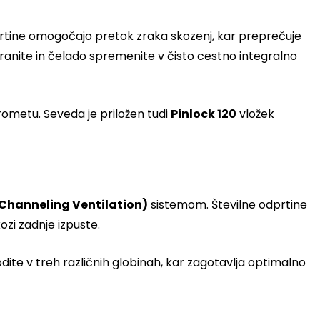
prtine omogočajo pretok zraka skozenj, kar preprečuje
stranite in čelado spremenite v čisto cestno integralno
prometu. Seveda je priložen tudi
Pinlock 120
vložek
Channeling Ventilation)
sistemom. Številne odprtine
ozi zadnje izpuste.
ite v treh različnih globinah, kar zagotavlja optimalno