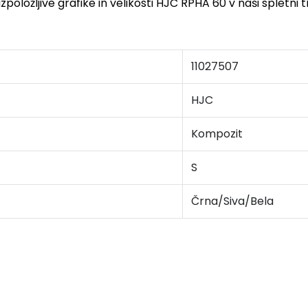
zpoložljive grafike in velikosti HJC RPHA 60 v naši spletni 
11027507
HJC
Kompozit
S
Črna/Siva/Bela