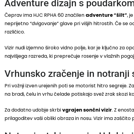
Adventure dizajn s poudarkom
Čeprav ima HJC RPHA 60 značilen
adventure “šilt”
, 
neprijetno “dvigovanje” glave pri višjih hitrostih. Če se
različico.
Vizir nudi izjemno široko vidno polje, kar je ključno za
najvišjega razreda, ki preprečuje rosenje v vlažnih pogoj
Vrhunsko zračenje in notranji 
Pri vožnji izven urejenih poti se motorist hitro segreje
na bradi, čelu in vrhu čelade potiskajo svež zrak skozi k
Za dodatno udobje skrbi
vgrajen sončni vizir
. Z enost
prilagoditev vaši obliki obraza in nosu. Vizir ima zaščit