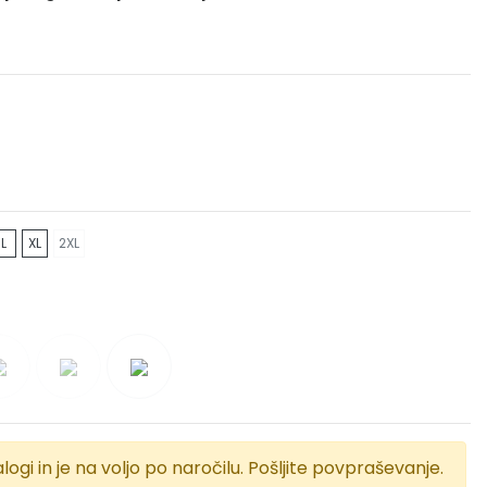
L
XL
2XL
logi in je na voljo po naročilu. Pošljite povpraševanje.