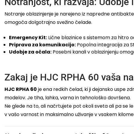
Notranjost, ki razvaja: Udobje 
Notranje oblazinjenje je narejeno iz napredne antibakterij
omogoča dolgotrajno svežino čelade.
Emergency Kit:
Lične blazinice s sistemom za hitro 
Priprava za komunikacijo:
Popolna integracija za S
Udobje za očala:
Posebni kanali v oblazinjenju omog
Zakaj je HJC RPHA 60 vaša na
HJC RPHA 60
je ena redkih čelad, ki ji dejansko uspe 
modelov. Je tiha, lahka, varna in tehnološko dovršena.
Ne glede na to, ali načrtujete pot okoli sveta ali pa se
v vašo varnost in maksimalno uživanje v vsakem kilome