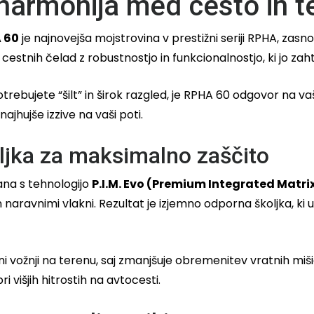
harmonija med cesto in 
 60
je najnovejša mojstrovina v prestižni seriji RPHA, zas
cestnih čelad z robustnostjo in funkcionalnostjo, ki jo zah
trebujete “šilt” in širok razgled, je RPHA 60 odgovor na v
najhujše izzive na vaši poti.
oljka za maksimalno zaščito
ana s tehnologijo
P.I.M. Evo (Premium Integrated Matri
 naravnimi vlakni. Rezultat je izjemno odporna školjka, ki u
čni vožnji na terenu, saj zmanjšuje obremenitev vratnih miš
i višjih hitrostih na avtocesti.