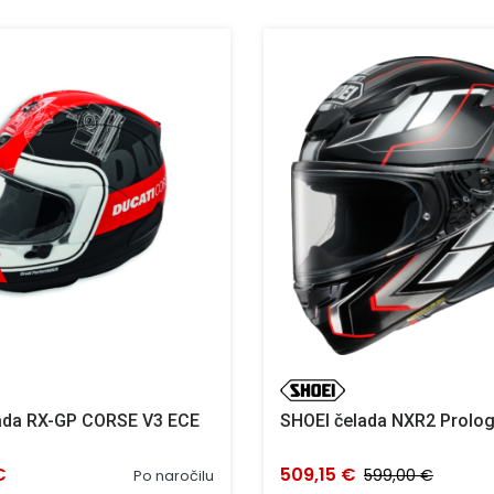
lada RX-GP CORSE V3 ECE
SHOEI čelada NXR2 Prolo
€
509,15 €
599,00 €
Po naročilu