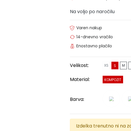
Na voljo po naročilu
Varen nakup
14-dnevno vračilo
Enostavno plačilo
Velikost:
XS
M
S
Material:
KOMPOZIT
Barva:
Izdelka trenutno ni na za