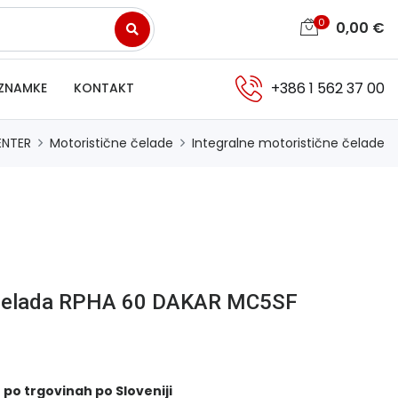
0
0,00
€
+386 1 562 37 00
ZNAMKE
KONTAKT
ENTER
Motoristične čelade
Integralne motoristične čelade
 čelada RPHA 60 DAKAR MC5SF
 po trgovinah po Sloveniji