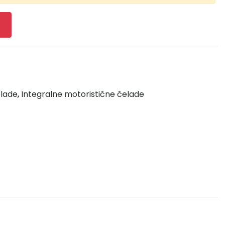
elade
,
Integralne motoristične čelade