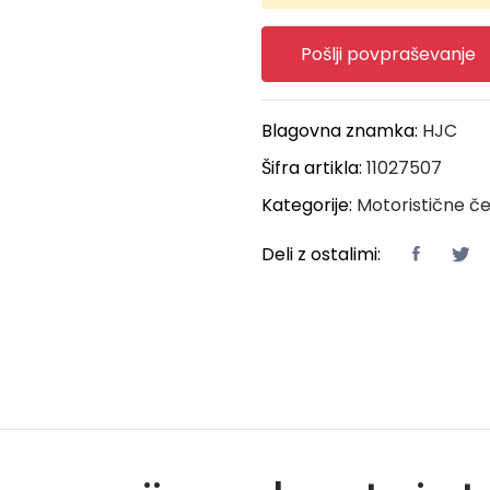
Pošlji povpraševanje
Blagovna znamka:
HJC
Šifra artikla:
11027507
Kategorije:
Motoristične č
Deli z ostalimi: