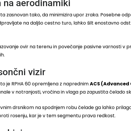
 na aerodinamiki
je ta zasnovan tako, da minimizira upor zraka. Posebne od
 odpravljate na daljšo cestno turo, lahko šilt enostavno od
 opazovanje ovir na terenu in povečanje pasivne varnosti v 
ih.
sončni vizir
. Zato je RPHA 60 opremljena z naprednim
ACS (Advanced 
anale v notranjosti, vročina in vlaga pa zapustita čelado sk
avnim drsnikom na spodnjem robu čelade ga lahko prilagod
o proti rosenju, kar je v tem segmentu prava redkost.