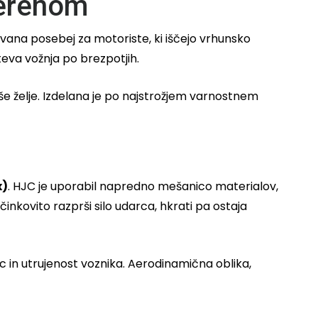
terenom
novana posebej za motoriste, ki iščejo vrhunsko
teva vožnja po brezpotjih.
aše želje. Izdelana je po najstrožjem varnostnem
x)
. HJC je uporabil napredno mešanico materialov,
činkovito razprši silo udarca, hkrati pa ostaja
ic in utrujenost voznika. Aerodinamična oblika,