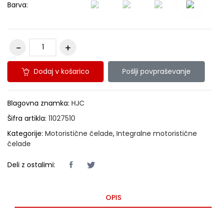
Barva:
Dodaj v košarico
Pošlji povpraševanje
Blagovna znamka:
HJC
Šifra artikla:
11027510
Kategorije:
Motoristične čelade
,
Integralne motoristične
čelade
Deli z ostalimi:
OPIS