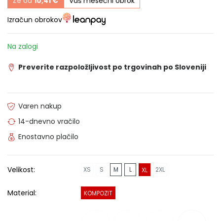
Že od
10,41 €
Vaš mesečni obrok
Izračun obrokov
Na zalogi
Preverite razpoložljivost po trgovinah po Sloveniji
Varen nakup
14-dnevno vračilo
Enostavno plačilo
Velikost:
XS
S
M
L
2XL
XL
Material:
KOMPOZIT