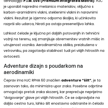
tehnologijo
P.I.M. Evo (Premium Integrated Matrix)
. HJC
je uporabil napredno mešanico materialov, vključno s
karbon-aramidnimi vlakni, steklenimi vlakni in naravnimi
vlakni. Rezultat je izjemno odporna školjka, ki učinkovito
razprši silo udarca, hkrati pa ostaja presenetljivo lahka.
Lahkost čelade je ključna pri daljših potovanjih in tehnični
vožnji na terenu, saj zmanjšuje obremenitev vratnih mišic in
utrujenost voznika. Aerodinamična oblika, preizkušena v
vetrovniku, pa zagotavlja stabilnost tudi pri višjih hitrostih na
avtocesti.
Adventure dizajn s poudarkom na
aerodinamiki
Čeprav ima HJC RPHA 60 značilen
adventure “šilt”
, je ta
zasnovan tako, da minimizira upor zraka. Posebne odprtine
omogočajo pretok zraka skozenj, kar preprečuje neprijetno
“dvigovanje” glave pri višjih hitrostih. Če se odpravljate na
daljšo cestno turo, lahko šilt enostavno odstranite in čelado