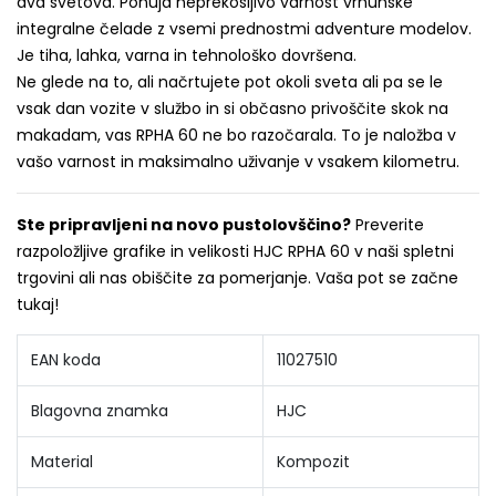
dva svetova. Ponuja neprekosljivo varnost vrhunske
integralne čelade z vsemi prednostmi adventure modelov.
Je tiha, lahka, varna in tehnološko dovršena.
Ne glede na to, ali načrtujete pot okoli sveta ali pa se le
vsak dan vozite v službo in si občasno privoščite skok na
makadam, vas RPHA 60 ne bo razočarala. To je naložba v
vašo varnost in maksimalno uživanje v vsakem kilometru.
Ste pripravljeni na novo pustolovščino?
Preverite
razpoložljive grafike in velikosti HJC RPHA 60 v naši spletni
trgovini ali nas obiščite za pomerjanje. Vaša pot se začne
tukaj!
EAN koda
11027510
Blagovna znamka
HJC
Material
Kompozit