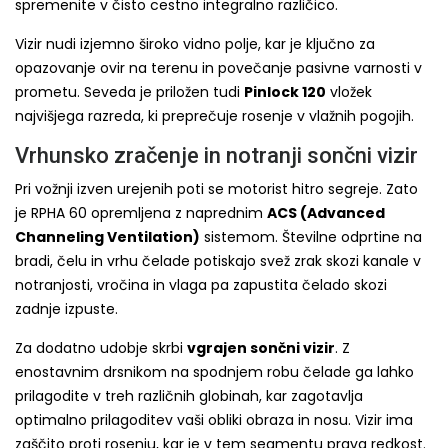
spremenite v čisto cestno integralno različico.
Vizir nudi izjemno široko vidno polje, kar je ključno za
opazovanje ovir na terenu in povečanje pasivne varnosti v
prometu. Seveda je priložen tudi
Pinlock 120
vložek
najvišjega razreda, ki preprečuje rosenje v vlažnih pogojih.
Vrhunsko zračenje in notranji sončni vizir
Pri vožnji izven urejenih poti se motorist hitro segreje. Zato
je RPHA 60 opremljena z naprednim
ACS (Advanced
Channeling Ventilation)
sistemom. Številne odprtine na
bradi, čelu in vrhu čelade potiskajo svež zrak skozi kanale v
notranjosti, vročina in vlaga pa zapustita čelado skozi
zadnje izpuste.
Za dodatno udobje skrbi
vgrajen sončni vizir
. Z
enostavnim drsnikom na spodnjem robu čelade ga lahko
prilagodite v treh različnih globinah, kar zagotavlja
optimalno prilagoditev vaši obliki obraza in nosu. Vizir ima
zaščito proti rosenju, kar je v tem segmentu prava redkost.