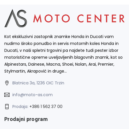
Kot ekskluzivni zastopnik znamke Honda in Ducati vam
nudimo široko ponudbo in servis motornih koles Honda in
Ducati, v naši spletni trgovini pa najdete tudi pester izbor
motoristične opreme uveljavljenih blagovnih znamk, kot so
Alpinestars, Dainese, Macna, Shoei, Nolan, Arai, Premier,
Stylmartin, Akrapovič in druge…
Blatnica 3a, 1236 OIC Trzin
info@moto-as.com
Prodaja:
+386 1 562 37 00
Prodajni program