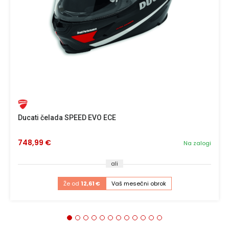
Ducati čelada SPEED EVO ECE
748,99 €
Na zalogi
ali
Že od
12,61 €
Vaš mesečni obrok