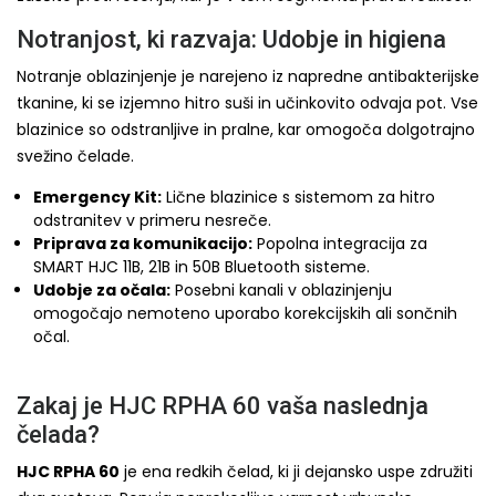
Notranjost, ki razvaja: Udobje in higiena
Notranje oblazinjenje je narejeno iz napredne antibakterijske
tkanine, ki se izjemno hitro suši in učinkovito odvaja pot. Vse
blazinice so odstranljive in pralne, kar omogoča dolgotrajno
svežino čelade.
Emergency Kit:
Lične blazinice s sistemom za hitro
odstranitev v primeru nesreče.
Priprava za komunikacijo:
Popolna integracija za
SMART HJC 11B, 21B in 50B Bluetooth sisteme.
Udobje za očala:
Posebni kanali v oblazinjenju
omogočajo nemoteno uporabo korekcijskih ali sončnih
očal.
Zakaj je HJC RPHA 60 vaša naslednja
čelada?
HJC RPHA 60
je ena redkih čelad, ki ji dejansko uspe združiti