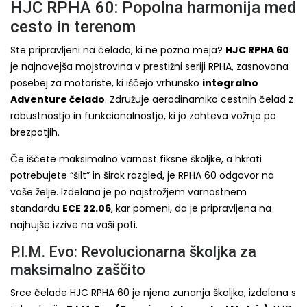
HJC RPHA 60: Popolna harmonija med
cesto in terenom
Ste pripravljeni na čelado, ki ne pozna meja?
HJC RPHA 60
je najnovejša mojstrovina v prestižni seriji RPHA, zasnovana
posebej za motoriste, ki iščejo vrhunsko
integralno
Adventure čelado
. Združuje aerodinamiko cestnih čelad z
robustnostjo in funkcionalnostjo, ki jo zahteva vožnja po
brezpotjih.
Če iščete maksimalno varnost fiksne školjke, a hkrati
potrebujete “šilt” in širok razgled, je RPHA 60 odgovor na
vaše želje. Izdelana je po najstrožjem varnostnem
standardu
ECE 22.06
, kar pomeni, da je pripravljena na
najhujše izzive na vaši poti.
P.I.M. Evo: Revolucionarna školjka za
maksimalno zaščito
Srce čelade HJC RPHA 60 je njena zunanja školjka, izdelana s