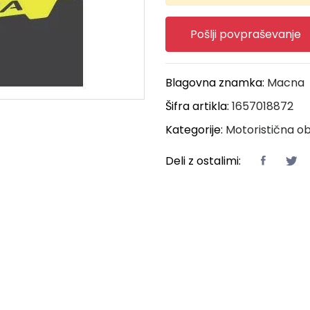
Pošlji povpraševanje
Blagovna znamka:
Macna
Šifra artikla:
1657018872
Kategorije:
Motoristična ob
Deli z ostalimi: