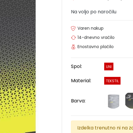
Na voljo po naročilu
Varen nakup
14-dnevno vračilo
Enostavno plačilo
Spol:
UNI
Material:
TEKSTIL
Barva:
Izdelka trenutno ni na za