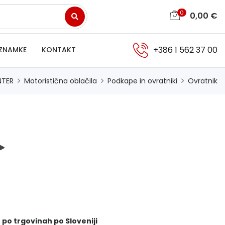
0
0,00
€
+386 1 562 37 00
ZNAMKE
KONTAKT
NTER
Motoristična oblačila
Podkape in ovratniki
Ovratnik
 po trgovinah po Sloveniji