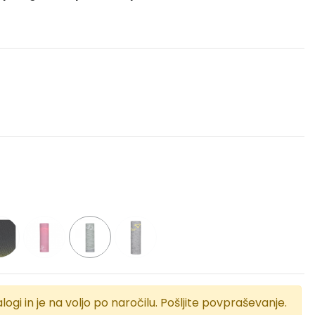
logi in je na voljo po naročilu. Pošljite povpraševanje.