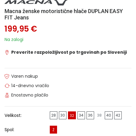
Macna ženske motoristične hlače DUPLAN EASY
FIT Jeans
199,95 €
Na zalogi
Preverite razpoložljivost po trgovinah po Sloveniji
Varen nakup
14-dnevno vračilo
Enostavno plačilo
Velikost:
28
30
34
36
38
40
42
32
Spol:
Ž