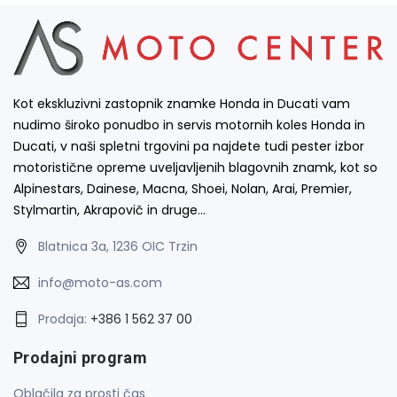
Kot ekskluzivni zastopnik znamke Honda in Ducati vam
nudimo široko ponudbo in servis motornih koles Honda in
Ducati, v naši spletni trgovini pa najdete tudi pester izbor
motoristične opreme uveljavljenih blagovnih znamk, kot so
Alpinestars, Dainese, Macna, Shoei, Nolan, Arai, Premier,
Stylmartin, Akrapovič in druge…
Blatnica 3a, 1236 OIC Trzin
info@moto-as.com
Prodaja:
+386 1 562 37 00
Prodajni program
Oblačila za prosti čas