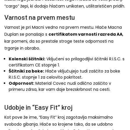
“cargo” žepi, ki dodajo hlačam unikaten, utilitarističen pridih.
Varnost na prvem mestu
Varnost je pri Macni vedno na prvem mestu. Hlače Macna
Duplan se ponašajo s
certifikatom varnosti razreda AA
,
kar pomeni, da so prestale stroge teste odpornosti na
trganje in obrabo.
Kolenski ščitniki:
Vključeni so prilagodljivi ščitniki R.I.S.C. s
certifikatom CE stopnje 1.
Ščitniki za boke:
Hlače vključujejo tudi zaščito za boke
R.I.S.C. stopnje 1 za celovito pokritost.
Odpornost:
Material Covec nudi odlično zaščito v
primeru zdrsa, kar vam daje brezskrbnost na cesti.
Udobje in “Easy Fit” kroj
Kot pove že ime, “Easy Fit” kroj zagotavlja maksimalno
svobodo gibanja. Hlače so krojene tako, da se udobno