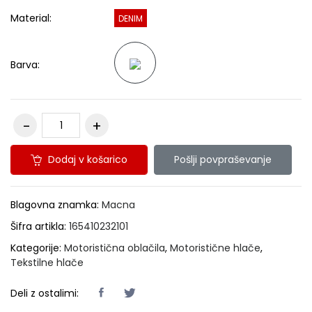
Material:
DENIM
Barva:
Dodaj v košarico
Pošlji povpraševanje
Blagovna znamka:
Macna
Šifra artikla:
165410232101
Kategorije:
Motoristična oblačila
,
Motoristične hlače
,
Tekstilne hlače
Deli z ostalimi: