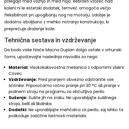
prilegajo med vožnjo in med hojo. Rebrasti vzorec nad
koleni ni le estetski dodatek, temveč omogoča večjo
fleksibilnost pri upogibanju nog na motorju. Udobje je
dodatno izboljšano z mehko notranjo konstrukcijo, ki
preprečuje draženje kože.
Tehnična sestava in vzdrževanje
Da bodo vaše hlače Macna Duplan dolgo ostale v vrhunski
formi, upoštevajte naslednja navodila za nego:
Material:
Visokokakovostna mešanica z odpornimi vlakni
Covec.
Vzdrževanje:
Pred pranjem obvezno odstranite vse
ščitnike. Priporočamo ročno pranje pri 30 °C ali pranje v
pralnem stroju na programu za občutljivo perilo.
Sušenje:
Sušite jih na zraku. Ne uporabljajte sušilnega
stroja, belil ali likalnika.
Dodatki:
Ne uporabljajte mehčalca za perilo, saj lahko ta
poškoduje zaščitne lastnosti materiala.