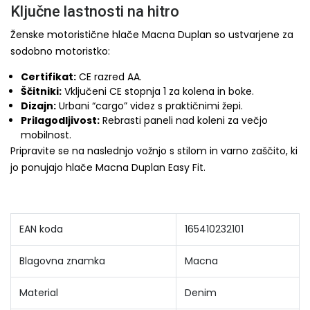
Ključne lastnosti na hitro
Ženske motoristične hlače Macna Duplan so ustvarjene za
sodobno motoristko:
Certifikat:
CE razred AA.
Ščitniki:
Vključeni CE stopnja 1 za kolena in boke.
Dizajn:
Urbani “cargo” videz s praktičnimi žepi.
Prilagodljivost:
Rebrasti paneli nad koleni za večjo
mobilnost.
Pripravite se na naslednjo vožnjo s stilom in varno zaščito, ki
jo ponujajo hlače Macna Duplan Easy Fit.
EAN koda
165410232101
Blagovna znamka
Macna
Material
Denim