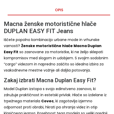
OPIS
Macna ženske motoristične hlače
DUPLAN EASY FIT Jeans
Iščete popolno kombinacijo urbane mode in vrhunske
varnosti?
Ženske motoristične hlače Macna Duplan
Easy Fit
so zasnovane za motoristke, ki ne želijo sklepati
kompromisov med slogom in udobjem. S svojim sodobnim
“cargo” videzom in napredno zaščito so idealna izbira za
vsakodnevne mestne vožnje ali daljša potovanja.
Zakaj izbrati Macna Duplan Easy Fit?
Model Duplan izstopa s svojo edinstveno zasnovo, ki
združuje praktičnost in estetski privlak. Hlače so izdelane iz
trpežnega materiala
Covec
, ki zagotavlja izjemno
odpornost proti obrabi, hkrati pa ohranja videz in otip
klasičnega jeansa. Posebnost tega modela so veliki prednji