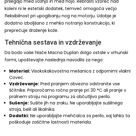
prilegajo med vožnjo in med hojo. Rebrasti vzorec nad
koleni ni le estetski dodatek, temveč omogoča večjo
fleksibilnost pri upogibanju nog na motorju. Udobje je
dodatno izboljšano z mehko notranjo konstrukcijo, ki
preprečuje draženje kože.
Tehnična sestava in vzdrževanje
Da bodo vaše hlače Macna Duplan dolgo ostale v vrhunski
formi, upoštevajte naslednja navodila za nego:
Material:
Visokokakovostna mešanica z odpornimi vlakni
Covec.
Vzdrževanje:
Pred pranjem obvezno odstranite vse
ščitnike. Priporočamo ročno pranje pri 30 °C ali pranje v
pralnem stroju na programu za občutljivo perilo.
Sušenje:
Sušite jih na zraku. Ne uporabljajte sušilnega
stroja, belil ali likalnika.
Dodatki:
Ne uporabljajte mehčalca za perilo, saj lahko ta
poškoduje zaščitne lastnosti materiala.