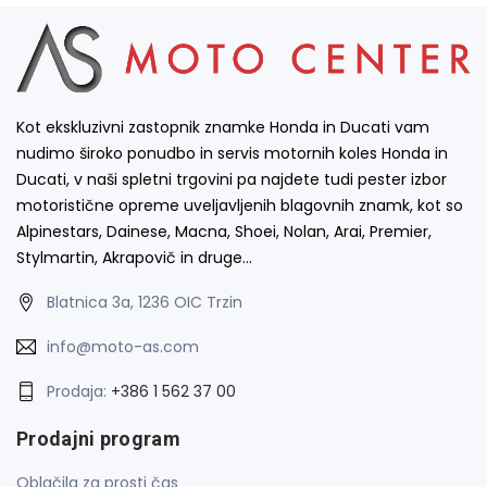
Kot ekskluzivni zastopnik znamke Honda in Ducati vam
nudimo široko ponudbo in servis motornih koles Honda in
Ducati, v naši spletni trgovini pa najdete tudi pester izbor
motoristične opreme uveljavljenih blagovnih znamk, kot so
Alpinestars, Dainese, Macna, Shoei, Nolan, Arai, Premier,
Stylmartin, Akrapovič in druge…
Blatnica 3a, 1236 OIC Trzin
info@moto-as.com
Prodaja:
+386 1 562 37 00
Prodajni program
Oblačila za prosti čas