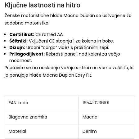
Ključne lastnosti na hitro
Ženske motoristične hlače Macna Duplan so ustvarjene za
sodobno motoristko:
Certifikat:
CE razred AA.
Ščitniki:
Vključeni CE stopnja 1 za kolena in boke.
Dizajn:
Urbani “cargo” videz s praktičnimi žepi.
Prilagodljivost:
Rebrasti paneli nad koleni za večjo
mobilnost.
Pripravite se na naslednjo vožnjo s stilom in varno zaščito, ki
jo ponujajo hlače Macna Duplan Easy Fit.
EAN koda
165410236101
Blagovna znamka
Macna
Material
Denim