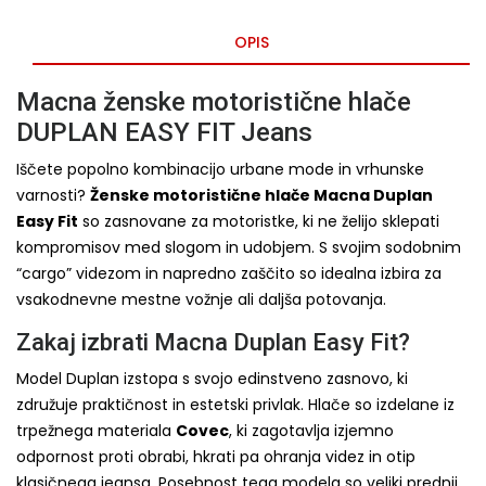
OPIS
Macna ženske motoristične hlače
DUPLAN EASY FIT Jeans
Iščete popolno kombinacijo urbane mode in vrhunske
varnosti?
Ženske motoristične hlače Macna Duplan
Easy Fit
so zasnovane za motoristke, ki ne želijo sklepati
kompromisov med slogom in udobjem. S svojim sodobnim
“cargo” videzom in napredno zaščito so idealna izbira za
vsakodnevne mestne vožnje ali daljša potovanja.
Zakaj izbrati Macna Duplan Easy Fit?
Model Duplan izstopa s svojo edinstveno zasnovo, ki
združuje praktičnost in estetski privlak. Hlače so izdelane iz
trpežnega materiala
Covec
, ki zagotavlja izjemno
odpornost proti obrabi, hkrati pa ohranja videz in otip
klasičnega jeansa. Posebnost tega modela so veliki prednji