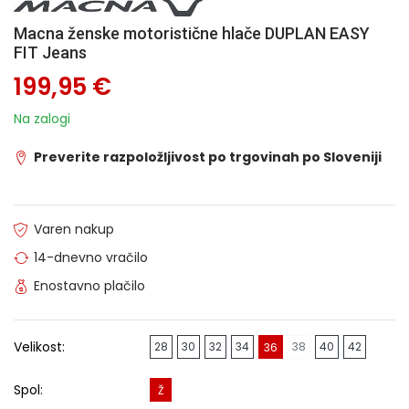
Macna ženske motoristične hlače DUPLAN EASY
FIT Jeans
199,95 €
Na zalogi
Preverite razpoložljivost po trgovinah po Sloveniji
Varen nakup
14-dnevno vračilo
Enostavno plačilo
Velikost:
28
30
32
34
38
40
42
36
Spol:
Ž