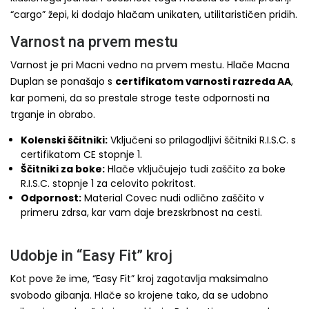
“cargo” žepi, ki dodajo hlačam unikaten, utilitarističen pridih.
Varnost na prvem mestu
Varnost je pri Macni vedno na prvem mestu. Hlače Macna
Duplan se ponašajo s
certifikatom varnosti razreda AA
,
kar pomeni, da so prestale stroge teste odpornosti na
trganje in obrabo.
Kolenski ščitniki:
Vključeni so prilagodljivi ščitniki R.I.S.C. s
certifikatom CE stopnje 1.
Ščitniki za boke:
Hlače vključujejo tudi zaščito za boke
R.I.S.C. stopnje 1 za celovito pokritost.
Odpornost:
Material Covec nudi odlično zaščito v
primeru zdrsa, kar vam daje brezskrbnost na cesti.
Udobje in “Easy Fit” kroj
Kot pove že ime, “Easy Fit” kroj zagotavlja maksimalno
svobodo gibanja. Hlače so krojene tako, da se udobno