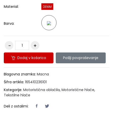
Material:
DENIM
Barva:
Dodaj v košarico
Pošlji povpraševanje
Blagovna znamka:
Macna
Šifra artikla:
165410236101
Kategorije:
Motoristična oblačila
,
Motoristične hlače
,
Tekstilne hlače
Deli z ostalimi: