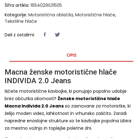
Šifra artikla:
1654029S31505
Kategorije:
Motoristična oblačila
,
Motoristične hlače
,
Tekstilne hlače
Deli z ostalimi:
OPIS
Macna ženske motoristične hlače
INDIVIDA 2.0 Jeans
Iščete motoristične kavbojke, ki ponujajo popolno udobje
brez občutka okornosti?
Ženske motoristične hlače
Macna Individa 2.0 Jeans
so zasnovane za motoristke, ki
želijo moden videz, lahkotnost in vrhunsko zaščito. Zaradi
napredne enoslojne strukture so te kavbojke popolna izbira
za mestno vožnjo in toplejše poletne dni.