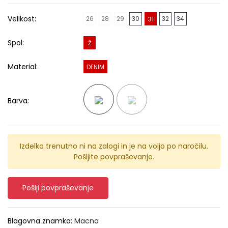
Velikost:
26
28
29
30
32
34
31
Spol:
Ž
Material:
DENIM
Barva:
Izdelka trenutno ni na zalogi in je na voljo po naročilu.
Pošljite povpraševanje.
Pošlji povpraševanje
Blagovna znamka:
Macna