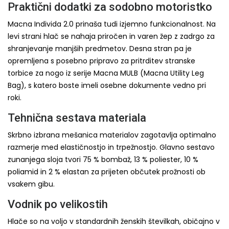
Praktični dodatki za sodobno motoristko
Macna Individa 2.0 prinaša tudi izjemno funkcionalnost. Na
levi strani hlač se nahaja priročen in varen žep z zadrgo za
shranjevanje manjših predmetov. Desna stran pa je
opremljena s posebno pripravo za pritrditev stranske
torbice za nogo iz serije Macna MULB (Macna Utility Leg
Bag), s katero boste imeli osebne dokumente vedno pri
roki.
Tehnična sestava materiala
Skrbno izbrana mešanica materialov zagotavlja optimalno
razmerje med elastičnostjo in trpežnostjo. Glavno sestavo
zunanjega sloja tvori 75 % bombaž, 13 % poliester, 10 %
poliamid in 2 % elastan za prijeten občutek prožnosti ob
vsakem gibu.
Vodnik po velikostih
Hlače so na voljo v standardnih ženskih številkah, običajno v