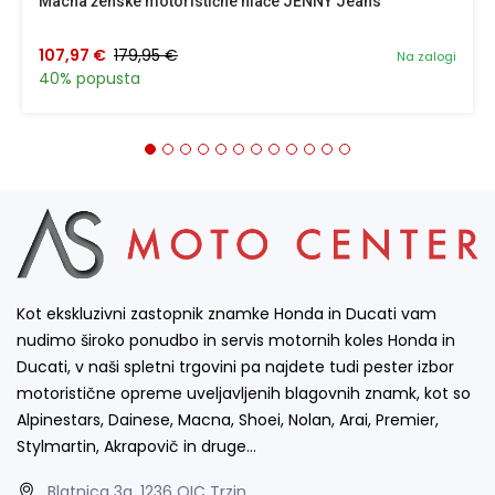
Macna ženske motoristične hlače JENNY Jeans
107,97 €
179,95 €
Na zalogi
40% popusta
Kot ekskluzivni zastopnik znamke Honda in Ducati vam
nudimo široko ponudbo in servis motornih koles Honda in
Ducati, v naši spletni trgovini pa najdete tudi pester izbor
motoristične opreme uveljavljenih blagovnih znamk, kot so
Alpinestars, Dainese, Macna, Shoei, Nolan, Arai, Premier,
Stylmartin, Akrapovič in druge…
Blatnica 3a, 1236 OIC Trzin