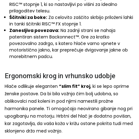
RISC™ stopnje 1, ki so nastavljivi po višini za idealno
prilagoditev telesu.
Ščitniki za boke:
Za celovito zaščito skrbijo priloženi lahki
in tanki ščitniki RISC™ FX stopnje 1.
Zanesljiva povezava:
Na zadnji strani se nahaja
patentiran sistem Backonnect™. Gre za kratko
povezovalno zadrgo, s katero hlače varno vpnete v
motoristično jakno, kar preprečuje dvigovanje jakne ob
morebitnem padcu.
Ergonomski krog in vrhunsko udobje
Hlače odlikuje eleganten
“slim fit” kroj
, ki se lepo oprime
ženske postave. Da bi bila vožnja čim bolj udobna, so
oblikovalci nad koleni in pod njimi namestili prožne
harmonika panele. Ti omogočajo neovirano gibanje nog pri
upogibanju na motorju. Hrbtni del hlač je dodatno povišan,
kar zagotavlja, da vaša koža v križu ostane pokrita tudi med
sklonjeno držo med vožnjo.