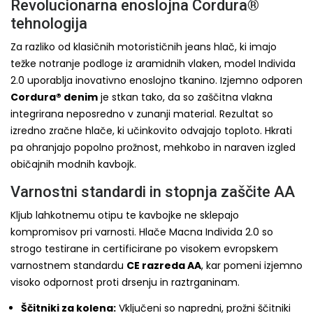
Revolucionarna enoslojna Cordura®
tehnologija
Za razliko od klasičnih motorističnih jeans hlač, ki imajo
težke notranje podloge iz aramidnih vlaken, model Individa
2.0 uporablja inovativno enoslojno tkanino. Izjemno odporen
Cordura® denim
je stkan tako, da so zaščitna vlakna
integrirana neposredno v zunanji material. Rezultat so
izredno zračne hlače, ki učinkovito odvajajo toploto. Hkrati
pa ohranjajo popolno prožnost, mehkobo in naraven izgled
običajnih modnih kavbojk.
Varnostni standardi in stopnja zaščite AA
Kljub lahkotnemu otipu te kavbojke ne sklepajo
kompromisov pri varnosti. Hlače Macna Individa 2.0 so
strogo testirane in certificirane po visokem evropskem
varnostnem standardu
CE razreda AA
, kar pomeni izjemno
visoko odpornost proti drsenju in raztrganinam.
Ščitniki za kolena:
Vključeni so napredni, prožni ščitniki