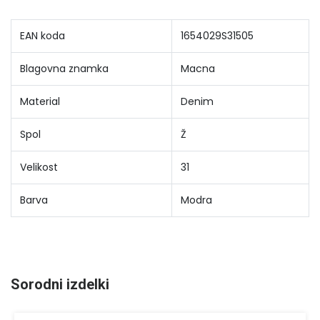
EAN koda
1654029S31505
Blagovna znamka
Macna
Material
Denim
Spol
Ž
Velikost
31
Barva
Modra
Sorodni izdelki