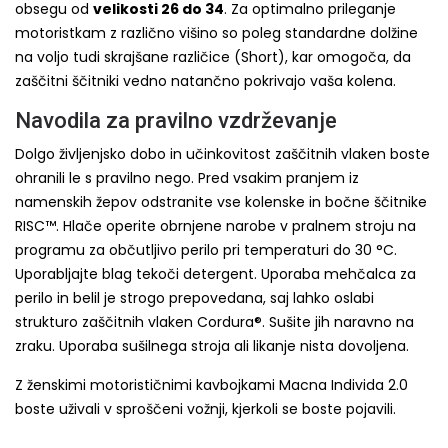
obsegu od
velikosti 26 do 34
. Za optimalno prileganje
motoristkam z različno višino so poleg standardne dolžine
na voljo tudi skrajšane različice (Short), kar omogoča, da
zaščitni ščitniki vedno natančno pokrivajo vaša kolena.
Navodila za pravilno vzdrževanje
Dolgo življenjsko dobo in učinkovitost zaščitnih vlaken boste
ohranili le s pravilno nego. Pred vsakim pranjem iz
namenskih žepov odstranite vse kolenske in bočne ščitnike
RISC™. Hlače operite obrnjene narobe v pralnem stroju na
programu za občutljivo perilo pri temperaturi do 30 °C.
Uporabljajte blag tekoči detergent. Uporaba mehčalca za
perilo in belil je strogo prepovedana, saj lahko oslabi
strukturo zaščitnih vlaken Cordura®. Sušite jih naravno na
zraku. Uporaba sušilnega stroja ali likanje nista dovoljena.
Z ženskimi motorističnimi kavbojkami Macna Individa 2.0
boste uživali v sproščeni vožnji, kjerkoli se boste pojavili.