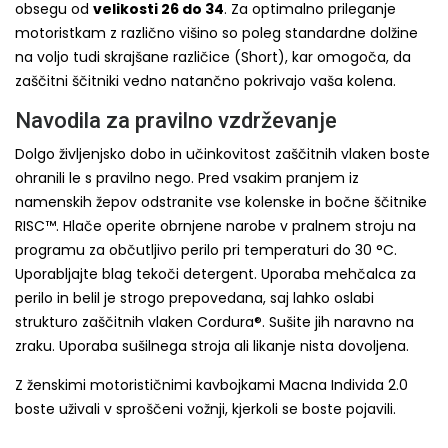
obsegu od
velikosti 26 do 34
. Za optimalno prileganje
motoristkam z različno višino so poleg standardne dolžine
na voljo tudi skrajšane različice (Short), kar omogoča, da
zaščitni ščitniki vedno natančno pokrivajo vaša kolena.
Navodila za pravilno vzdrževanje
Dolgo življenjsko dobo in učinkovitost zaščitnih vlaken boste
ohranili le s pravilno nego. Pred vsakim pranjem iz
namenskih žepov odstranite vse kolenske in bočne ščitnike
RISC™. Hlače operite obrnjene narobe v pralnem stroju na
programu za občutljivo perilo pri temperaturi do 30 °C.
Uporabljajte blag tekoči detergent. Uporaba mehčalca za
perilo in belil je strogo prepovedana, saj lahko oslabi
strukturo zaščitnih vlaken Cordura®. Sušite jih naravno na
zraku. Uporaba sušilnega stroja ali likanje nista dovoljena.
Z ženskimi motorističnimi kavbojkami Macna Individa 2.0
boste uživali v sproščeni vožnji, kjerkoli se boste pojavili.