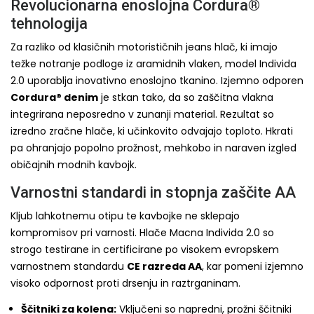
Revolucionarna enoslojna Cordura®
tehnologija
Za razliko od klasičnih motorističnih jeans hlač, ki imajo
težke notranje podloge iz aramidnih vlaken, model Individa
2.0 uporablja inovativno enoslojno tkanino. Izjemno odporen
Cordura® denim
je stkan tako, da so zaščitna vlakna
integrirana neposredno v zunanji material. Rezultat so
izredno zračne hlače, ki učinkovito odvajajo toploto. Hkrati
pa ohranjajo popolno prožnost, mehkobo in naraven izgled
običajnih modnih kavbojk.
Varnostni standardi in stopnja zaščite AA
Kljub lahkotnemu otipu te kavbojke ne sklepajo
kompromisov pri varnosti. Hlače Macna Individa 2.0 so
strogo testirane in certificirane po visokem evropskem
varnostnem standardu
CE razreda AA
, kar pomeni izjemno
visoko odpornost proti drsenju in raztrganinam.
Ščitniki za kolena:
Vključeni so napredni, prožni ščitniki