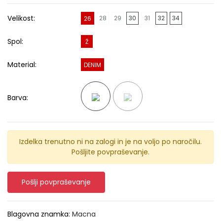
Velikost:
28
29
30
31
32
34
26
Spol:
Ž
Material:
DENIM
Barva:
Izdelka trenutno ni na zalogi in je na voljo po naročilu.
Pošljite povpraševanje.
Pošlji povpraševanje
Blagovna znamka:
Macna