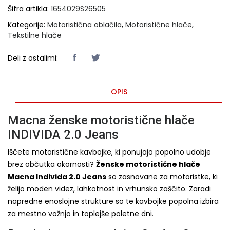
Šifra artikla:
1654029S26505
Kategorije:
Motoristična oblačila
,
Motoristične hlače
,
Tekstilne hlače
Deli z ostalimi:
OPIS
Macna ženske motoristične hlače
INDIVIDA 2.0 Jeans
Iščete motoristične kavbojke, ki ponujajo popolno udobje
brez občutka okornosti?
Ženske motoristične hlače
Macna Individa 2.0 Jeans
so zasnovane za motoristke, ki
želijo moden videz, lahkotnost in vrhunsko zaščito. Zaradi
napredne enoslojne strukture so te kavbojke popolna izbira
za mestno vožnjo in toplejše poletne dni.