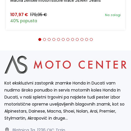
Macna ženske motoristične hlače JENNY Jeans
107,97 €
179,95 €
Na zalogi
40% popusta
Kot ekskluzivni zastopnik znamke Honda in Ducati vam
nudimo široko ponudbo in servis motornih koles Honda in
Ducati, v naši spletni trgovini pa najdete tudi pester izbor
motoristične opreme uveljavljenih blagovnih znamk, kot so
Alpinestars, Dainese, Macna, Shoei, Nolan, Arai, Premier,
Stylmartin, Akrapovič in druge…
Blatnica 3a, 1236 OIC Trzin