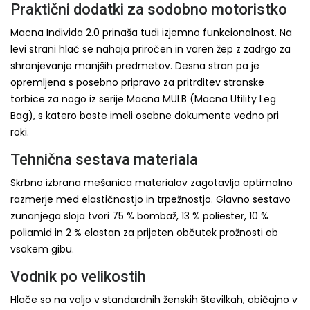
Praktični dodatki za sodobno motoristko
Macna Individa 2.0 prinaša tudi izjemno funkcionalnost. Na
levi strani hlač se nahaja priročen in varen žep z zadrgo za
shranjevanje manjših predmetov. Desna stran pa je
opremljena s posebno pripravo za pritrditev stranske
torbice za nogo iz serije Macna MULB (Macna Utility Leg
Bag), s katero boste imeli osebne dokumente vedno pri
roki.
Tehnična sestava materiala
Skrbno izbrana mešanica materialov zagotavlja optimalno
razmerje med elastičnostjo in trpežnostjo. Glavno sestavo
zunanjega sloja tvori 75 % bombaž, 13 % poliester, 10 %
poliamid in 2 % elastan za prijeten občutek prožnosti ob
vsakem gibu.
Vodnik po velikostih
Hlače so na voljo v standardnih ženskih številkah, običajno v