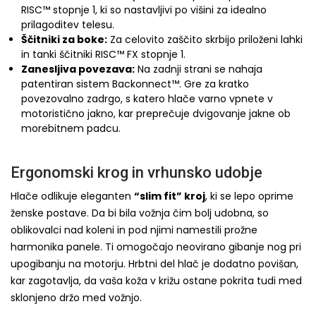
RISC™ stopnje 1, ki so nastavljivi po višini za idealno
prilagoditev telesu.
Ščitniki za boke:
Za celovito zaščito skrbijo priloženi lahki
in tanki ščitniki RISC™ FX stopnje 1.
Zanesljiva povezava:
Na zadnji strani se nahaja
patentiran sistem Backonnect™. Gre za kratko
povezovalno zadrgo, s katero hlače varno vpnete v
motoristično jakno, kar preprečuje dvigovanje jakne ob
morebitnem padcu.
Ergonomski krog in vrhunsko udobje
Hlače odlikuje eleganten
“slim fit” kroj
, ki se lepo oprime
ženske postave. Da bi bila vožnja čim bolj udobna, so
oblikovalci nad koleni in pod njimi namestili prožne
harmonika panele. Ti omogočajo neovirano gibanje nog pri
upogibanju na motorju. Hrbtni del hlač je dodatno povišan,
kar zagotavlja, da vaša koža v križu ostane pokrita tudi med
sklonjeno držo med vožnjo.