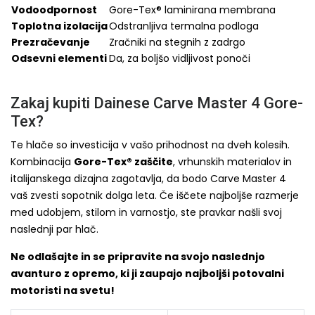
Vodoodpornost
Gore-Tex® laminirana membrana
Toplotna izolacija
Odstranljiva termalna podloga
Prezračevanje
Zračniki na stegnih z zadrgo
Odsevni elementi
Da, za boljšo vidljivost ponoči
Zakaj kupiti Dainese Carve Master 4 Gore-
Tex?
Te hlače so investicija v vašo prihodnost na dveh kolesih.
Kombinacija
Gore-Tex® zaščite
, vrhunskih materialov in
italijanskega dizajna zagotavlja, da bodo Carve Master 4
vaš zvesti sopotnik dolga leta. Če iščete najboljše razmerje
med udobjem, stilom in varnostjo, ste pravkar našli svoj
naslednji par hlač.
Ne odlašajte in se pripravite na svojo naslednjo
avanturo z opremo, ki ji zaupajo najboljši potovalni
motoristi na svetu!