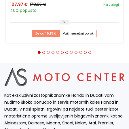
107,97 €
179,95 €
Na zalogi
40% popusta
ali
Že od
10,15 €
Vaš mesečni obrok
Kot ekskluzivni zastopnik znamke Honda in Ducati vam
nudimo široko ponudbo in servis motornih koles Honda in
Ducati, v naši spletni trgovini pa najdete tudi pester izbor
motoristične opreme uveljavljenih blagovnih znamk, kot so
Alpinestars, Dainese, Macna, Shoei, Nolan, Arai, Premier,