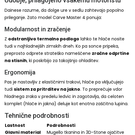
Udobje, prilagojeno vsakemu motoristu
Dainese razume, da dolge ure v sedlu zahtevajo popolno
prileganje. Zato model Carve Master 4 ponuja:
Modularnost in zračenje
Z
odstranljivo termalno podlogo
lahko te hlače nosite
tudi v najhladnejših zimskih dneh. Ko pa sonce pripeka,
preprosto odprete strateško nameščene
zračne odprtine
na stisnih
, ki poskrbijo za takojšnjo ohladitev.
Ergonomija
Pas je nastavljiv z elastičnimi trakovi, hlače pa vključujejo
tudi
sistem za pritrditev na jakno
. To preprečuje vdor
hladnega zraka v predelu ledvic in zagotavlja, da celoten
komplet (hlače in jakna) deluje kot enotna zaščitna lupina.
Tehnične podrobnosti
Lastnost
Podrobnosti
Glavni material
Mugello tkanina in 3D-Stone ojačitve