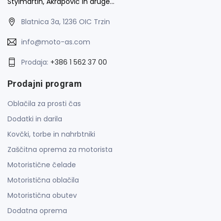
Stylmartin, Akrapovič in druge…
Blatnica 3a, 1236 OIC Trzin
info@moto-as.com
Prodaja:
+386 1 562 37 00
Prodajni program
Oblačila za prosti čas
Dodatki in darila
Kovčki, torbe in nahrbtniki
Zaščitna oprema za motorista
Motoristične čelade
Motoristična oblačila
Motoristična obutev
Dodatna oprema