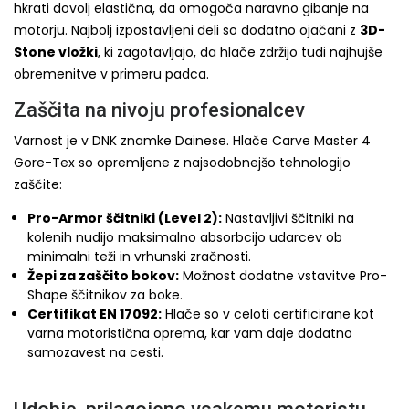
hkrati dovolj elastična, da omogoča naravno gibanje na
motorju. Najbolj izpostavljeni deli so dodatno ojačani z
3D-
Stone vložki
, ki zagotavljajo, da hlače zdržijo tudi najhujše
obremenitve v primeru padca.
Zaščita na nivoju profesionalcev
Varnost je v DNK znamke Dainese. Hlače Carve Master 4
Gore-Tex so opremljene z najsodobnejšo tehnologijo
zaščite:
Pro-Armor ščitniki (Level 2):
Nastavljivi ščitniki na
kolenih nudijo maksimalno absorbcijo udarcev ob
minimalni teži in vrhunski zračnosti.
Žepi za zaščito bokov:
Možnost dodatne vstavitve Pro-
Shape ščitnikov za boke.
Certifikat EN 17092:
Hlače so v celoti certificirane kot
varna motoristična oprema, kar vam daje dodatno
samozavest na cesti.