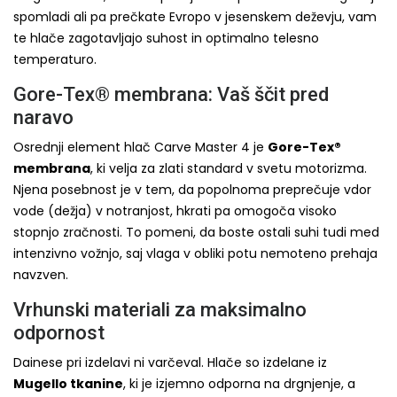
spomladi ali pa prečkate Evropo v jesenskem deževju, vam
te hlače zagotavljajo suhost in optimalno telesno
temperaturo.
Gore-Tex® membrana: Vaš ščit pred
naravo
Osrednji element hlač Carve Master 4 je
Gore-Tex®
membrana
, ki velja za zlati standard v svetu motorizma.
Njena posebnost je v tem, da popolnoma preprečuje vdor
vode (dežja) v notranjost, hkrati pa omogoča visoko
stopnjo zračnosti. To pomeni, da boste ostali suhi tudi med
intenzivno vožnjo, saj vlaga v obliki potu nemoteno prehaja
navzven.
Vrhunski materiali za maksimalno
odpornost
Dainese pri izdelavi ni varčeval. Hlače so izdelane iz
Mugello tkanine
, ki je izjemno odporna na drgnjenje, a