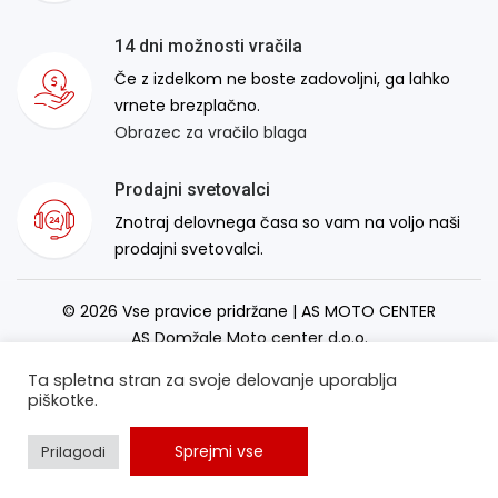
14 dni možnosti vračila
Če z izdelkom ne boste zadovoljni, ga lahko
vrnete brezplačno.
Obrazec za vračilo blaga
Prodajni svetovalci
Znotraj delovnega časa so vam na voljo naši
prodajni svetovalci.
© 2026 Vse pravice pridržane | AS MOTO CENTER
AS Domžale Moto center d.o.o.
Izdelava spletne strani:
RSMT
Ta spletna stran za svoje delovanje uporablja
piškotke.
Sprejmi vse
Prilagodi