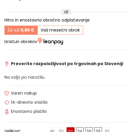
ali
Hitro in enostavno obročno odplačevanje
Že od
11,86 €
Vaš mesečni obrok
Izračun obrokov
Preverite razpoložljivost po trgovinah po Sloveniji
Na voljo po naročilu
Varen nakup
14-dnevno vračilo
Enostavno plačilo
Velikost:
48
50
54
56
58
60
52