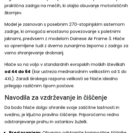
praktična zadrga na mečih, ki olajša obuvanje motorističnih
škornjev.
Model je zasnovan s posebnim 270-stopinjskim sistemom
zadrge, ki omogoča enostavno povezovanje s poletnimi
jaknami, predvsem z modelom Dainese Air Frame 3. Hlače
so opremljene tudi z dvema zunanjima žepoma z zadrgo za
varno shranjevanje drobnarij.
Hlače so na voljo v standardnih evropskih moških številkah
od 44 do 64
(kar ustreza mednarodnim velikostim od S do
4XL). Zaradi širokega razpona velikosti se hlače idealno
prilegajo različnim tipom postave.
Navodila za vzdrževanje in čiščenje
Da bodo hlače dolgo ohranile svoje zaščitne lastnosti in
svežino, je ključno pravilno čiščenje. Priporočamo redno
odstranjevanje prahu in ostankov žuželk.
Pred pranjem:
Obvezno odstranite kompozitne ščitnike