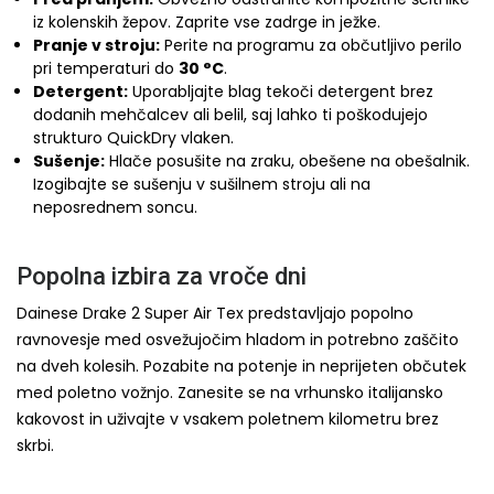
iz kolenskih žepov. Zaprite vse zadrge in ježke.
Pranje v stroju:
Perite na programu za občutljivo perilo
pri temperaturi do
30 °C
.
Detergent:
Uporabljajte blag tekoči detergent brez
dodanih mehčalcev ali belil, saj lahko ti poškodujejo
strukturo QuickDry vlaken.
Sušenje:
Hlače posušite na zraku, obešene na obešalnik.
Izogibajte se sušenju v sušilnem stroju ali na
neposrednem soncu.
Popolna izbira za vroče dni
Dainese Drake 2 Super Air Tex predstavljajo popolno
ravnovesje med osvežujočim hladom in potrebno zaščito
na dveh kolesih. Pozabite na potenje in neprijeten občutek
med poletno vožnjo. Zanesite se na vrhunsko italijansko
kakovost in uživajte v vsakem poletnem kilometru brez
skrbi.