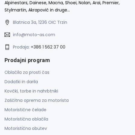
Alpinestars, Dainese, Macna, Shoei, Nolan, Arai, Premier,
Stylmartin, Akrapovič in druge…
Blatnica 3a, 1236 OIC Trzin
info@moto-as.com
Prodaja:
+386 1 562 37 00
Prodajni program
Oblačila za prosti čas
Dodatki in darila
Kovčki, torbe in nahrbtniki
Zaščitna oprema za motorista
Motoristične čelade
Motoristična oblačila
Motoristična obutev