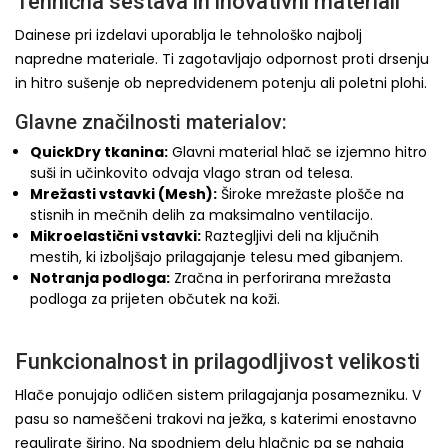
Tehnična sestava in inovativni materiali
Dainese pri izdelavi uporablja le tehnološko najbolj
napredne materiale. Ti zagotavljajo odpornost proti drsenju
in hitro sušenje ob nepredvidenem potenju ali poletni plohi.
Glavne značilnosti materialov:
QuickDry tkanina:
Glavni material hlač se izjemno hitro
suši in učinkovito odvaja vlago stran od telesa.
Mrežasti vstavki (Mesh):
Široke mrežaste plošče na
stisnih in mečnih delih za maksimalno ventilacijo.
Mikroelastični vstavki:
Raztegljivi deli na ključnih
mestih, ki izboljšajo prilagajanje telesu med gibanjem.
Notranja podloga:
Zračna in perforirana mrežasta
podloga za prijeten občutek na koži.
Funkcionalnost in prilagodljivost velikosti
Hlače ponujajo odličen sistem prilagajanja posamezniku. V
pasu so nameščeni trakovi na ježka, s katerimi enostavno
regulirate širino. Na spodnjem delu hlačnic pa se nahaja