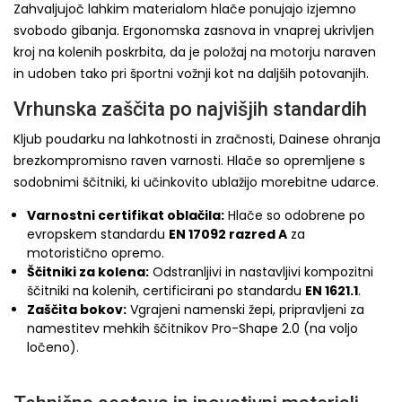
Zahvaljujoč lahkim materialom hlače ponujajo izjemno
svobodo gibanja. Ergonomska zasnova in vnaprej ukrivljen
kroj na kolenih poskrbita, da je položaj na motorju naraven
in udoben tako pri športni vožnji kot na daljših potovanjih.
Vrhunska zaščita po najvišjih standardih
Kljub poudarku na lahkotnosti in zračnosti, Dainese ohranja
brezkompromisno raven varnosti. Hlače so opremljene s
sodobnimi ščitniki, ki učinkovito ublažijo morebitne udarce.
Varnostni certifikat oblačila:
Hlače so odobrene po
evropskem standardu
EN 17092 razred A
za
motoristično opremo.
Ščitniki za kolena:
Odstranljivi in nastavljivi kompozitni
ščitniki na kolenih, certificirani po standardu
EN 1621.1
.
Zaščita bokov:
Vgrajeni namenski žepi, pripravljeni za
namestitev mehkih ščitnikov Pro-Shape 2.0 (na voljo
ločeno).