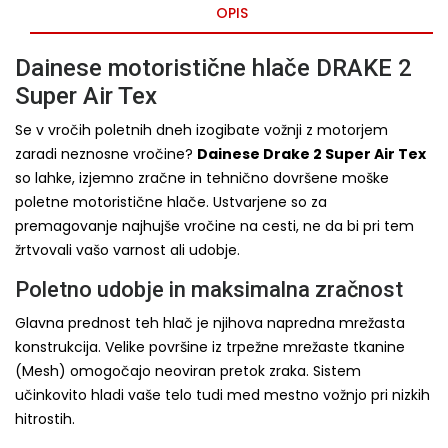
OPIS
Dainese motoristične hlače DRAKE 2
Super Air Tex
Se v vročih poletnih dneh izogibate vožnji z motorjem
zaradi neznosne vročine?
Dainese Drake 2 Super Air Tex
so lahke, izjemno zračne in tehnično dovršene moške
poletne motoristične hlače. Ustvarjene so za
premagovanje najhujše vročine na cesti, ne da bi pri tem
žrtvovali vašo varnost ali udobje.
Poletno udobje in maksimalna zračnost
Glavna prednost teh hlač je njihova napredna mrežasta
konstrukcija. Velike površine iz trpežne mrežaste tkanine
(Mesh) omogočajo neoviran pretok zraka. Sistem
učinkovito hladi vaše telo tudi med mestno vožnjo pri nizkih
hitrostih.