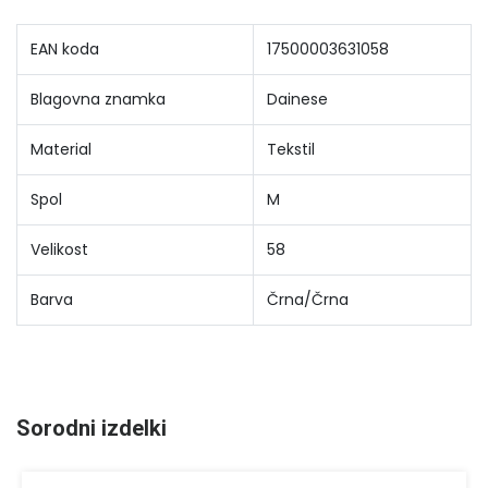
EAN koda
17500003631058
Blagovna znamka
Dainese
Material
Tekstil
Spol
M
Velikost
58
Barva
Črna/Črna
Sorodni izdelki