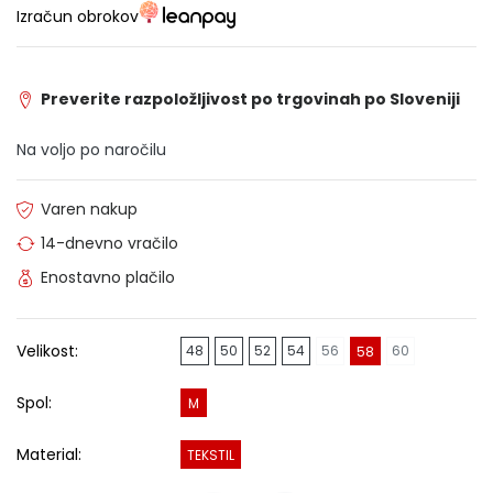
Izračun obrokov
Preverite razpoložljivost po trgovinah po Sloveniji
Na voljo po naročilu
Varen nakup
14-dnevno vračilo
Enostavno plačilo
Velikost:
48
50
52
54
56
60
58
Spol:
M
Material:
TEKSTIL