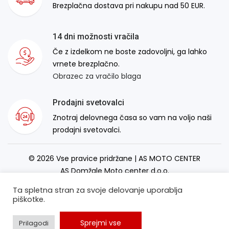
Brezplačna dostava pri nakupu nad 50 EUR.
14 dni možnosti vračila
Če z izdelkom ne boste zadovoljni, ga lahko
vrnete brezplačno.
Obrazec za vračilo blaga
Prodajni svetovalci
Znotraj delovnega časa so vam na voljo naši
prodajni svetovalci.
© 2026 Vse pravice pridržane | AS MOTO CENTER
AS Domžale Moto center d.o.o.
Izdelava spletne strani:
RSMT
Ta spletna stran za svoje delovanje uporablja
piškotke.
Sprejmi vse
Prilagodi