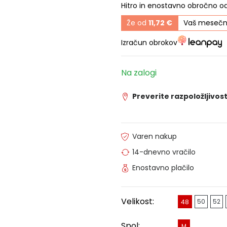
Hitro in enostavno obročno o
Že od
11,72 €
Vaš mesečn
Izračun obrokov
Na zalogi
Preverite razpoložljivost
Varen nakup
14-dnevno vračilo
Enostavno plačilo
Velikost:
50
52
48
Spol:
M