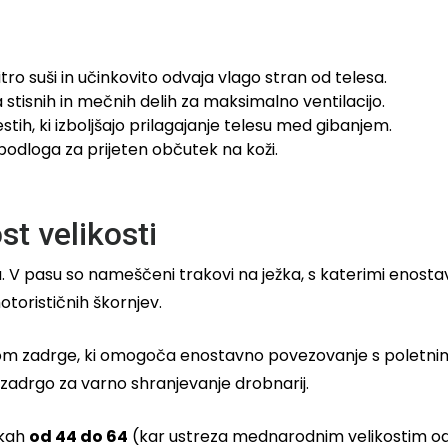
tro suši in učinkovito odvaja vlago stran od telesa.
stisnih in mečnih delih za maksimalno ventilacijo.
estih, ki izboljšajo prilagajanje telesu med gibanjem.
odloga za prijeten občutek na koži.
st velikosti
 V pasu so nameščeni trakovi na ježka, s katerimi enostav
torističnih škornjev.
om zadrge, ki omogoča enostavno povezovanje s poletnim
adrgo za varno shranjevanje drobnarij.
lkah
od 44 do 64
(kar ustreza mednarodnim velikostim od S