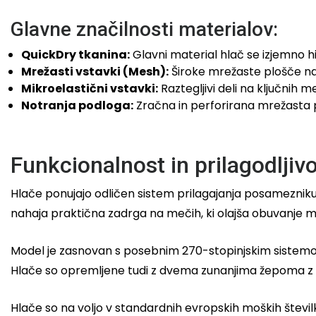
Glavne značilnosti materialov:
QuickDry tkanina:
Glavni material hlač se izjemno hi
Mrežasti vstavki (Mesh):
Široke mrežaste plošče na 
Mikroelastični vstavki:
Raztegljivi deli na ključnih m
Notranja podloga:
Zračna in perforirana mrežasta p
Funkcionalnost in prilagodljivo
Hlače ponujajo odličen sistem prilagajanja posamezniku.
nahaja praktična zadrga na mečih, ki olajša obuvanje mo
Model je zasnovan s posebnim 270-stopinjskim sistem
Hlače so opremljene tudi z dvema zunanjima žepoma z z
Hlače so na voljo v standardnih evropskih moških števi