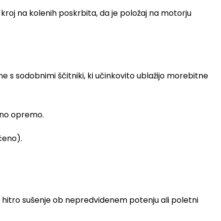
roj na kolenih poskrbita, da je položaj na motorju
s sodobnimi ščitniki, ki učinkovito ublažijo morebitne
čno opremo.
čeno).
in hitro sušenje ob nepredvidenem potenju ali poletni