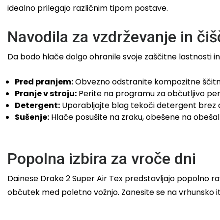
idealno prilegajo različnim tipom postave.
Navodila za vzdrževanje in čiš
Da bodo hlače dolgo ohranile svoje zaščitne lastnosti in
Pred pranjem:
Obvezno odstranite kompozitne ščitnike
Pranje v stroju:
Perite na programu za občutljivo per
Detergent:
Uporabljajte blag tekoči detergent brez d
Sušenje:
Hlače posušite na zraku, obešene na obešalni
Popolna izbira za vroče dni
Dainese Drake 2 Super Air Tex predstavljajo popolno r
občutek med poletno vožnjo. Zanesite se na vrhunsko it