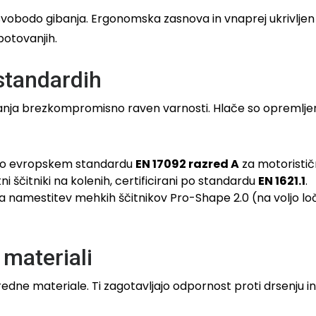
vobodo gibanja. Ergonomska zasnova in vnaprej ukrivljen k
potovanjih.
standardih
anja brezkompromisno raven varnosti. Hlače so opremljene 
po evropskem standardu
EN 17092 razred A
za motoristi
ni ščitniki na kolenih, certificirani po standardu
EN 1621.1
.
za namestitev mehkih ščitnikov Pro-Shape 2.0 (na voljo lo
 materiali
redne materiale. Ti zagotavljajo odpornost proti drsenju 