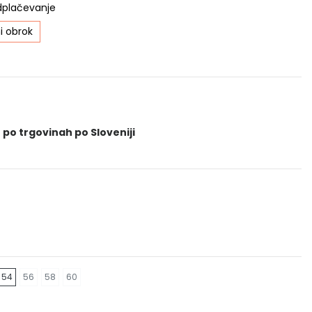
dplačevanje
i obrok
 po trgovinah po Sloveniji
54
56
58
60