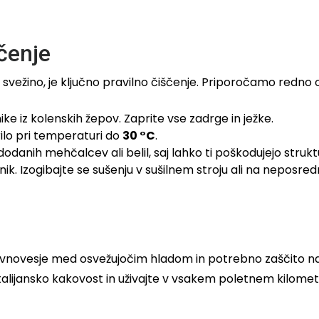
čenje
 svežino, je ključno pravilno čiščenje. Priporočamo redno 
 iz kolenskih žepov. Zaprite vse zadrge in ježke.
ilo pri temperaturi do
30 °C
.
odanih mehčalcev ali belil, saj lahko ti poškodujejo struk
k. Izogibajte se sušenju v sušilnem stroju ali na neposr
avnovesje med osvežujočim hladom in potrebno zaščito na 
alijansko kakovost in uživajte v vsakem poletnem kilometr