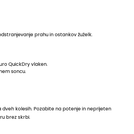
odstranjevanje prahu in ostankov žuželk.
turo QuickDry vlaken.
ednem soncu.
dveh kolesih. Pozabite na potenje in neprijeten
u brez skrbi.