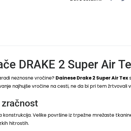
ače DRAKE 2 Super Air T
zaradi neznosne vročine?
Dainese Drake 2 Super Air Tex
s
je najhujše vročine na cesti, ne da bi pri tem žrtvovali v
 zračnost
 konstrukcija. Velike površine iz trpežne mrežaste tkan
kih hitrostih.