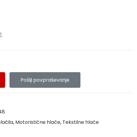
Pošlji povpraševanje
e
48
lačila
,
Motoristične hlače
,
Tekstilne hlače