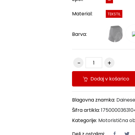
Material:
TEKSTIL
Barva:
Dodaj v košarico
Blagovna znamka:
Daines
Šifra artikla:
175000036310
Kategorije:
Motoristična ob
Deli z ostalimi: